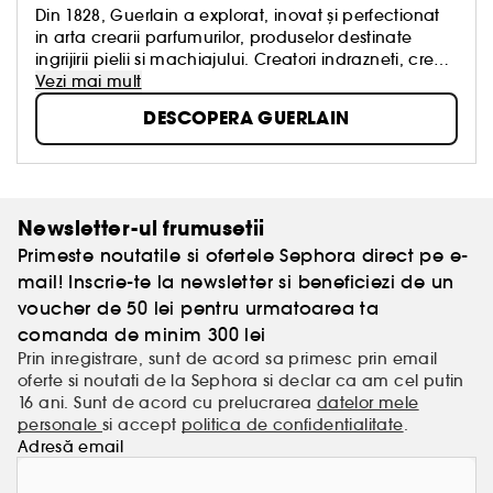
Din 1828, Guerlain a explorat, inovat și perfectionat
in arta crearii parfumurilor, produselor destinate
ingrijirii pielii si machiajului. Creatori indrazneti, creatii
legendare, know-how atemporal. Cultura frumusetii
Vezi mai mult
reprezinta semnatura proprie.
DESCOPERA GUERLAIN
Echipele noastre, „exploratori prin natura”, imbina in
fiecare zi luxul si dezvoltarea durabila. In numele
frumusetii clientilor nostri, in numele frumusetii
creatiilor noastre, in numele frumusetii planetei.
Newsletter-ul frumusetii
Primeste noutatile si ofertele Sephora direct pe e-
mail! Inscrie-te la newsletter si beneficiezi de un
voucher de 50 lei pentru urmatoarea ta
comanda de minim 300 lei
Prin inregistrare, sunt de acord sa primesc prin email
oferte si noutati de la Sephora si declar ca am cel putin
16 ani. Sunt de acord cu prelucrarea
datelor mele
personale
si accept
politica de confidentialitate
.
Adresă email