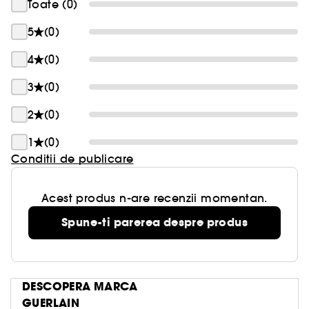
Toate (0)
5
(0)
4
(0)
3
(0)
2
(0)
1
(0)
Conditii de publicare
Acest produs n-are recenzii momentan.
Spune-ti parerea despre produs
DESCOPERA MARCA
GUERLAIN