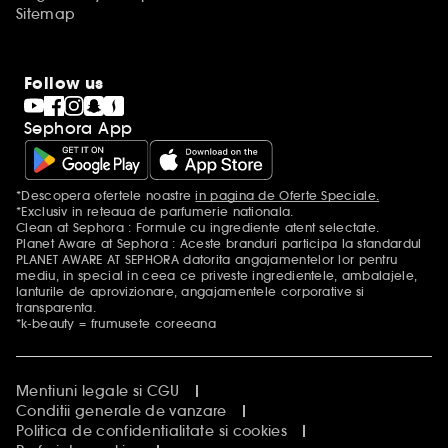
Sitemap
Follow us
Sephora App
*Descopera ofertele noastre
in pagina de Oferte Speciale.
Mentiuni aditionale
*Exclusiv in reteaua de parfumerie nationala.
Clean at Sephora : Formule cu ingrediente atent selectate.
Planet Aware at Sephora : Aceste branduri participa la standardul
PLANET AWARE AT SEPHORA datorita angajamentelor lor pentru
mediu, in special in ceea ce priveste ingredientele, ambalajele,
lanturile de aprovizionare, angajamentele corporative si
transparenta.
*k-beauty = frumusete coreeana
Mentiuni legale si CGU
Conditii generale de vanzare
Politica de confidentialitate si cookies