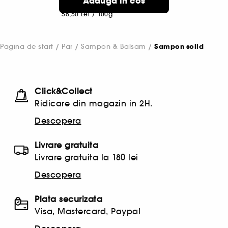
Adauga in cos
Cel mai mic pret:
82,00 Lei
-31.1%
56,50 Lei
/
100g
Pagina de start
Par
Sampon & Balsam
Sampon solid
Click&Collect
Ridicare din magazin in 2H.
Descopera
Livrare gratuita
Livrare gratuita la 180 lei
Descopera
Plata securizata
Visa, Mastercard, Paypal