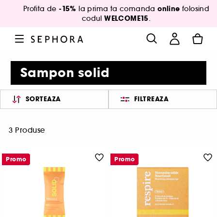
-15%
online
Profita de
la prima ta comanda
folosind
WELCOME15
codul
.
Sampon solid
SORTEAZA
FILTREAZA
3 Produse
Promo
Promo