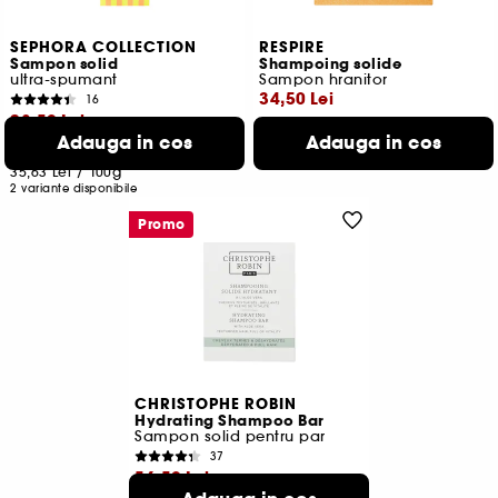
SEPHORA COLLECTION
RESPIRE
Sampon solid
Shampoing solide
ultra-spumant
Sampon hranitor
34,50 Lei
16
28,50 Lei
Cel mai mic pret:
46,00 Lei
-25%
Adauga in cos
Adauga in cos
46,00 Lei
/
100g
Cel mai mic pret:
41,00 Lei
-30.5%
35,63 Lei
/
100g
2 variante disponibile
Promo
CHRISTOPHE ROBIN
Hydrating Shampoo Bar
Sampon solid pentru par
37
56,50 Lei