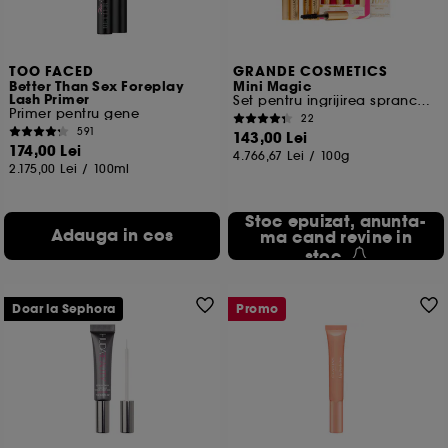
TOO FACED
GRANDE COSMETICS
Better Than Sex Foreplay
Mini Magic
Lash Primer
Set pentru ingrijirea sprancenelor
Primer pentru gene
22
591
143,00 Lei
174,00 Lei
4.766,67 Lei
/
100g
2.175,00 Lei
/
100ml
Stoc epuizat, anunta-
Adauga in cos
ma cand revine in
stoc
Doar la Sephora
Promo