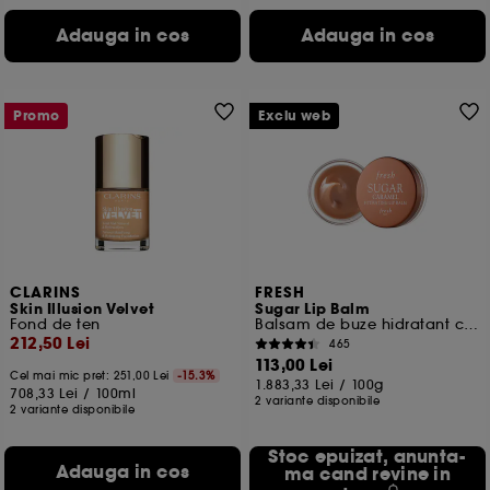
Adauga in cos
Adauga in cos
Promo
Exclu web
CLARINS
FRESH
Skin Illusion Velvet
Sugar Lip Balm
Fond de ten
Balsam de buze hidratant cu zahar
212,50 Lei
465
113,00 Lei
Cel mai mic pret: 251,00 Lei
-15.3%
1.883,33 Lei
/
100g
708,33 Lei
/
100ml
2 variante disponibile
2 variante disponibile
Stoc epuizat, anunta-
Adauga in cos
ma cand revine in