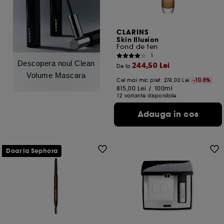
CLARINS
Skin Illusion
Fond de ten
1
Descopera noul Clean
244,50 Lei
De la
Volume Mascara
Cel mai mic pret:
274,00 Lei
-10.8%
815,00 Lei
/
100ml
12 variante disponibile
Adauga in cos
Doar la Sephora