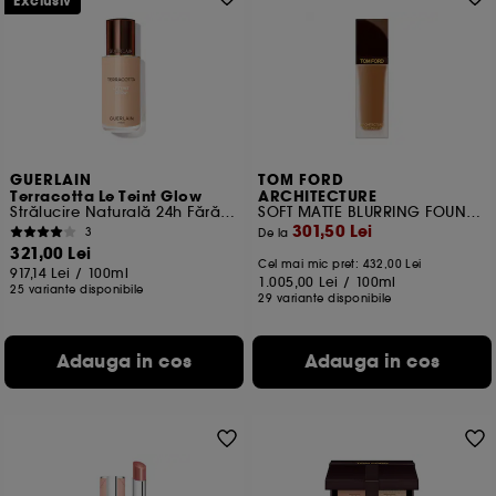
Exclusiv
GUERLAIN
TOM FORD
Terracotta Le Teint Glow
ARCHITECTURE
Strălucire Naturală 24h Fără transfer
SOFT MATTE BLURRING FOUNDATION
301,50 Lei
3
De la
321,00 Lei
Cel mai mic pret:
432,00 Lei
917,14 Lei
/
100ml
1.005,00 Lei
/
100ml
25 variante disponibile
29 variante disponibile
Adauga in cos
Adauga in cos