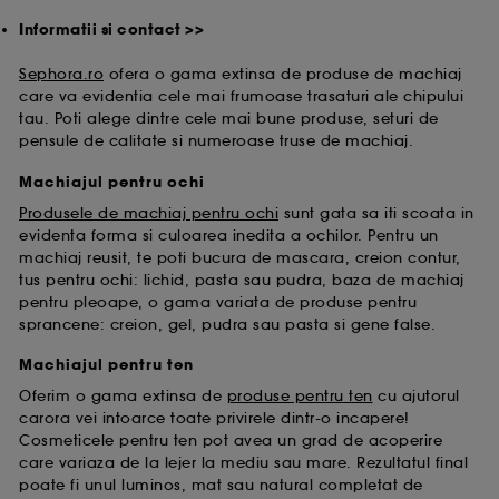
Informatii si contact >>
Sephora.ro
ofera o gama extinsa de produse de machiaj
care va evidentia cele mai frumoase trasaturi ale chipului
tau. Poti alege dintre cele mai bune produse, seturi de
pensule de calitate si numeroase truse de machiaj.
Machiajul pentru ochi
Produsele de machiaj pentru ochi
sunt gata sa iti scoata in
evidenta forma si culoarea inedita a ochilor. Pentru un
machiaj reusit, te poti bucura de mascara, creion contur,
tus pentru ochi: lichid, pasta sau pudra, baza de machiaj
pentru pleoape, o gama variata de produse pentru
sprancene: creion, gel, pudra sau pasta si gene false.
Machiajul pentru ten
Oferim o gama extinsa de
produse pentru ten
cu ajutorul
carora vei intoarce toate privirele dintr-o incapere!
Cosmeticele pentru ten pot avea un grad de acoperire
care variaza de la lejer la mediu sau mare. Rezultatul final
poate fi unul luminos, mat sau natural completat de