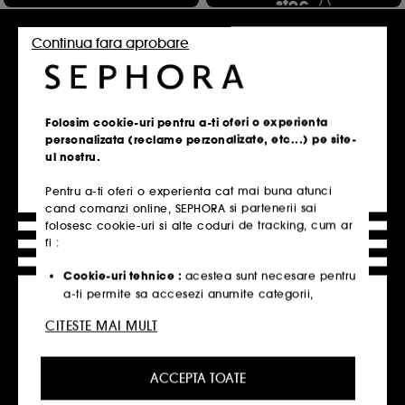
stoc
Continua fara aprobare
Doar la Sephora
Folosim cookie-uri pentru a-ti oferi o experienta
personalizata (reclame perzonalizate, etc...) pe site-
ul nostru.
Pentru a-ti oferi o experienta cat mai buna atunci
MAKE UP FOR EVER
cand comanzi online, SEPHORA si partenerii sai
Aqua Resist Brow Fixer 24
HR- Gel pentru sprancene
folosesc cookie-uri si alte coduri de tracking, cum ar
76
fi :
Hidrateaza si
78,50 Lei
2.242,86 Lei
/
100ml
corecteaza tenul.
Cookie-uri tehnice :
acestea sunt necesare pentru
3 variante disponibile
a-ti permite sa accesezi anumite categorii,
produse si servicii, cat si pentru securitatea site-
CITESTE MAI MULT
ului. Acestea sunt esentiale pentru operarea
Stoc epuizat, anunta-
ma cand revine in
tehnica a site-ului si nu pot fi dezactivate.
stoc
ACCEPTA TOATE
Cookie-urile de personalizare :
ne permit sa iti
oferim o experienta personalizata, prin