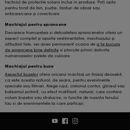
factorul de protectie solara inclus in produse. Poți opta
pentru fond de ten, pudre, farduri de obraz sau
anticearcane și corectoare.
Machiajul pentru sprancene
Deoarece frumusețea si delicatetea sprancenelor ofera un
aspect complet și aparte vestimentatiei, machiajului și
atitudinii tale, vei avea permanent ocazia de
a te bucura
de sprancene bine definite
si placute privirii datorita
numeroaselor palete de culoare.
Machiajul pentru buze
Aspectul buzelor
ofera oricarui machiaj un finisaj deosebit,
ca este acesta natural, de seara, pentru evenimente
speciale sau filmari. Alege rujul, creionul contur, glossul sau
balsamul potrivit, cu efect matifiant, natural, care confera
volum buzelor sau stralucire, in functie de nuanta tenului
tau si de evenimentele la care participi.