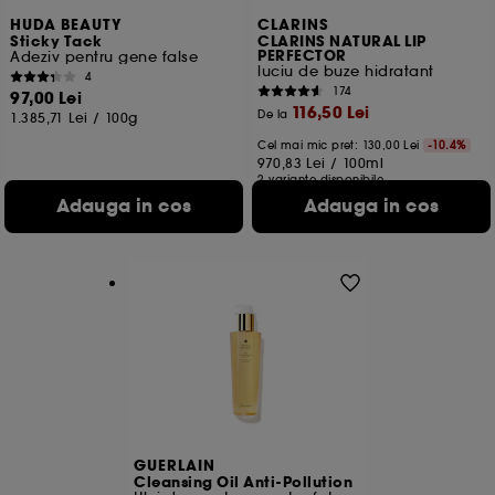
HUDA BEAUTY
CLARINS
Sticky Tack
CLARINS NATURAL LIP
PERFECTOR
Adeziv pentru gene false
luciu de buze hidratant
4
174
97,00 Lei
116,50 Lei
De la
1.385,71 Lei
/
100g
Cel mai mic pret:
130,00 Lei
-10.4%
970,83 Lei
/
100ml
2 variante disponibile
Adauga in cos
Adauga in cos
GUERLAIN
Cleansing Oil Anti-Pollution