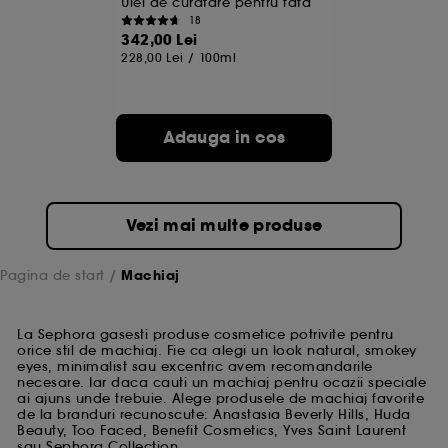
Ulei de curatare pentru fata
18
342,00 Lei
228,00 Lei
/
100ml
Adauga in cos
Vezi mai multe produse
Pagina de start
Machiaj
La Sephora gasesti produse cosmetice potrivite pentru
orice stil de machiaj. Fie ca alegi un look natural, smokey
eyes, minimalist sau excentric avem recomandarile
necesare. Iar daca cauti un machiaj pentru ocazii speciale
ai ajuns unde trebuie. Alege produsele de machiaj favorite
de la branduri recunoscute: Anastasia Beverly Hills, Huda
Beauty, Too Faced, Benefit Cosmetics, Yves Saint Laurent
sau Sephora Collection.