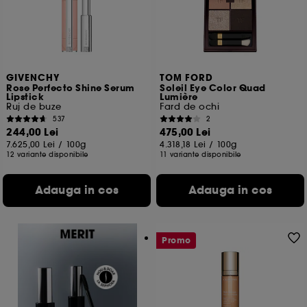
GIVENCHY
TOM FORD
Rose Perfecto Shine Serum
Soleil Eye Color Quad
Lipstick
Lumière
Ruj de buze
Fard de ochi
537
2
244,00 Lei
475,00 Lei
7.625,00 Lei
/
100g
4.318,18 Lei
/
100g
12 variante disponibile
11 variante disponibile
Adauga in cos
Adauga in cos
Promo