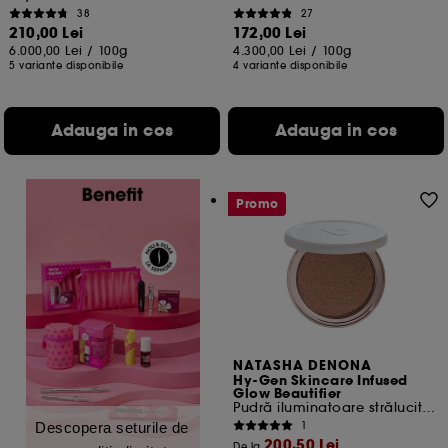
38
27
210,00 Lei
172,00 Lei
6.000,00 Lei
/
100g
4.300,00 Lei
/
100g
5 variante disponibile
4 variante disponibile
Adauga in cos
Adauga in cos
Promo
NATASHA DENONA
Hy-Gen Skincare Infused
Glow Beautifier
Pudră iluminatoare strălucitoare
1
Descopera seturile de
200,50 Lei
De la