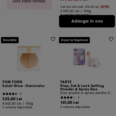
vara editie limitata
Cel mai mic pret:
278,00 Lei
-27.9%
2.005,00 Lei
/
100g
3 variante disponibile
Adauga in cos
Noutate
Doar la Sephora
TOM FORD
TARTE
Soleil Glow -Iluminator
Prep, Set & Lock Setting
Powder & Spray Duo
Duo pudra si spray pentru fixare
2
3
325,00 Lei
141,00 Lei
4.062,50 Lei
/
100g
2 variante disponibile
3 variante disponibile