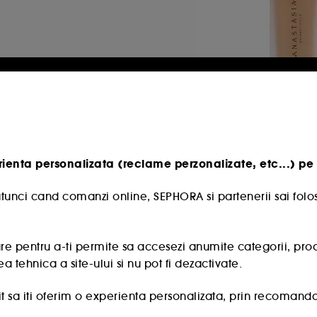
ANASTASIA BEVER
Impeccable Blurri
Second-Skin Matt
Foundation
Fond de ten
rienta personalizata (reclame perzonalizate, etc...) pe 
2856
200,50 Lei
668,33 Lei
/
100ml
tunci cand comanzi online, SEPHORA si partenerii sai folos
Cel mai mic pret
28
-28.6%
e pentru a-ti permite sa accesezi anumite categorii, produse
a tehnica a site-ului si nu pot fi dezactivate.
 sa iti oferim o experienta personalizata, prin recomandare
 oferte promotionale special create profilului tau.