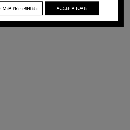
HIMBA PREFERINTELE
ACCEPTA TOATE
t care ar putea sa-ti placa, prin reclame,
ricul tau de navigare si interactiunile tale
tatori de pe site-ul nostru si obiceiurile lor
identitate.
rviciile Google disponible pe site-ul nostru
urile dummeavoastra so optiunile de
alizezi alegerile privind plasarea acestor