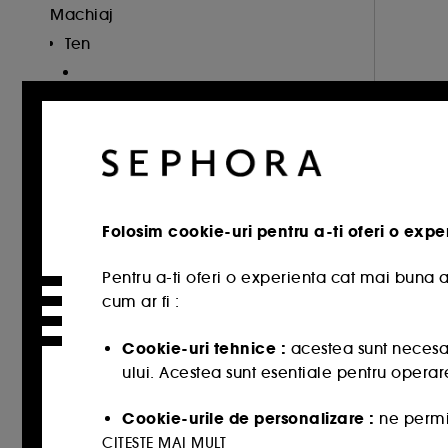
Machiaj
Ten
Fond De Ten (1)
Anticearcane & corectoare (1)
Baza de machiaj & fixare (4)
Pudra bronzanta (1)
Folosim cookie-uri pentru a-ti oferi o expe
Pudra libera (2)
Fard de obraz (2)
Pentru a-ti oferi o experienta cat mai buna a
cum ar fi :
Iluminator (2)
Conturing (2)
Cookie-uri tehnice :
acestea sunt necesar
ului. Acestea sunt esentiale pentru operare
Crema nuantata (1)
Cookie-urile de personalizare :
ne permit
DISCOUNT
potriveste cel mai bine, cat si sa iti oerim
CITESTE MAI MULT