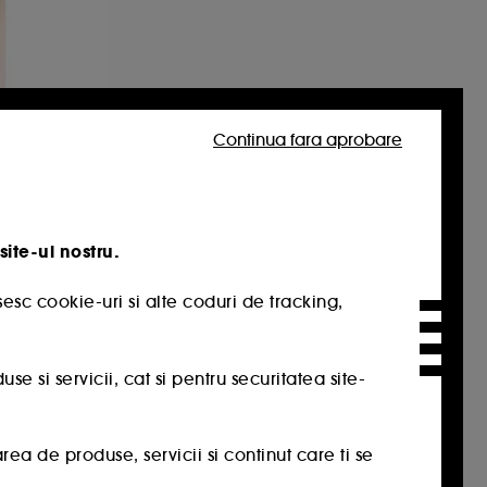
Continua fara aprobare
LY HILLS
ng
e
site-ul nostru.
esc cookie-uri si alte coduri de tracking,
1,00 Lei
 si servicii, cat si pentru securitatea site-
a de produse, servicii si continut care ti se