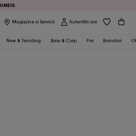
OME15
.
Magazine
si Servicii
Autentificare
New & Trending
Baie & Corp
Par
Branduri
Of