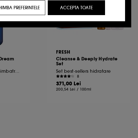
HIMBA PREFERINTELE
ACCEPTA TOATE
t care ar putea sa-ti placa, prin reclame,
ricul tau de navigare si interactiunile tale
tatori de pe site-ul nostru si obiceiurile lor
FRESH
 Dream
Cleanse & Deeply Hydrate
identitate.
Set
Ser de noapte anti-imbatranire cu lotus si AHA
Set best-sellers hidratare
8
371,00 Lei
rviciile Google disponible pe site-ul nostru
200,54 Lei
/
100ml
urile dummeavoastra so optiunile de
alizezi alegerile privind plasarea acestor