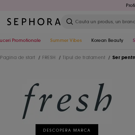
Prof
uceri Promotionale
Summer Vibes
Korean Beauty
Ser pentr
Pagina de start
FRESH
Tipul de tratament
DESCOPERA MARCA