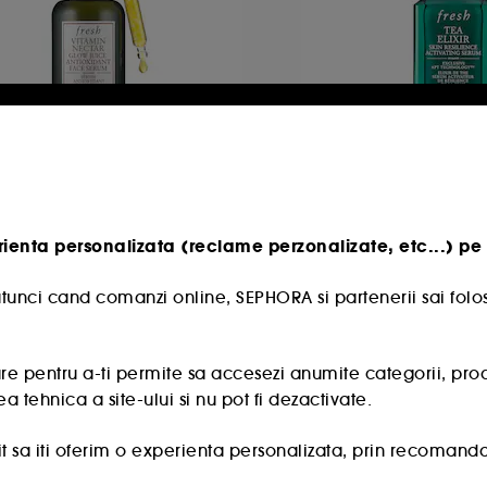
RESH
FRESH
itamin Nectar Glow Serum
Tea Elixir Skin Resi
Activating Serum
Ser pentru stralucirea fetei cu vitaminele C si E
Ser activator de rez
232
1929
rienta personalizata (reclame perzonalizate, etc...) pe 
320,50 Lei
76,00 Lei
173,33 Lei
/
100ml
Cel mai mic pret:
4
tunci cand comanzi online, SEPHORA si partenerii sai folos
-30.2%
1.068,33 Lei
/
100ml
e pentru a-ti permite sa accesezi anumite categorii, produse
a tehnica a site-ului si nu pot fi dezactivate.
 sa iti oferim o experienta personalizata, prin recomandare
 oferte promotionale special create profilului tau.