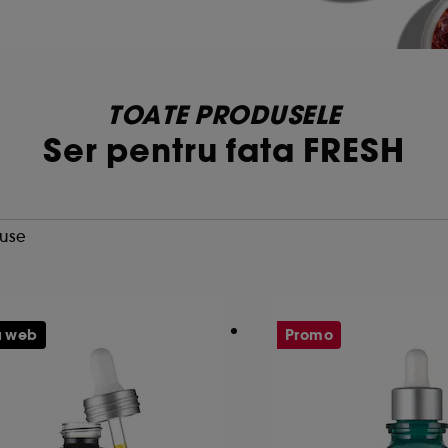
TOATE PRODUSELE
Ser pentru fata FRESH
duse
u web
Promo