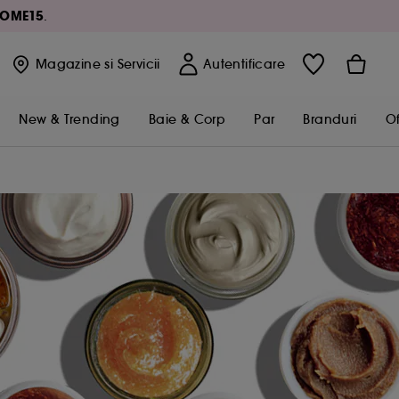
OME15
.
Magazine
si Servicii
Autentificare
New & Trending
Baie & Corp
Par
Branduri
Of