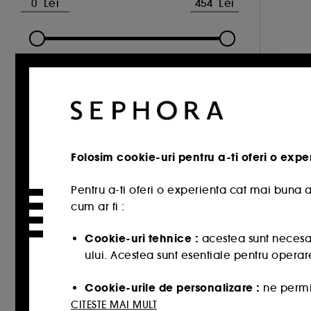
Ten mixt (3)
Ten sensibil (3)
Ten uscat (3)
CATEGORY
F
Ingrijire ten
V
Tipul de tratament
Folosim cookie-uri pentru a-ti oferi o expe
1
Crema de zi (6)
1.
Pentru a-ti oferi o experienta cat mai buna a
Crema de noapte (2)
cum ar fi :
Ser pentru fata (6)
Cookie-uri tehnice :
Contur de ochi (2)
acestea sunt necesar
ului. Acestea sunt esentiale pentru operare
Scrub & exfoliant (2)
Ingrijirea buzelor (2)
Cookie-urile de personalizare :
ne permit
potriveste cel mai bine, cat si sa iti oerim
CITESTE MAI MULT
Ingrijire naturala (5)