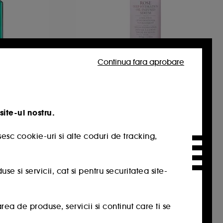
Continua fara aprobare
FRESH
lience
Rose Oil Serum
Ser facial hidratant cu ulei, cu trandafir
istenta
1536
site-ul nostru.
336,00 Lei
336,00 Lei
/
100ml
59,00 Lei
esc cookie-uri si alte coduri de tracking,
 si servicii, cat si pentru securitatea site-
a de produse, servicii si continut care ti se