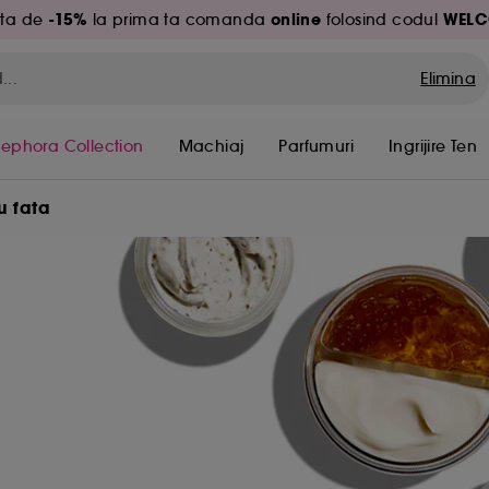
-15%
online
WELC
ita de
la prima ta comanda
folosind codul
Elimina
Sephora Collection
Machiaj
Parfumuri
Ingrijire Ten
u fata