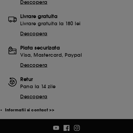
celorlalte necesita acordul tau. Poti sa iti personalizezi
Descopera
alegerile privind plasarea acestor cookies folosind
optiunea "Schimba preferintele" de mai jos, sau poti
Livrare gratuita
apasa butonul de "Accepta toate" sau "Respinge
Livrare gratuita la 180 lei
toate". Poti alege sa iti modifici preferintele oricand.
Daca doresti mai multe informatii despre cookie-urile
Descopera
folosite, click
aici
.
Plata securizata
Visa, Mastercard, Paypal
Descopera
Retur
Pana la 14 zile
Descopera
Informatii si contact >>