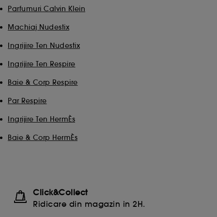
Parfumuri Calvin Klein
Cookie-uri de masurarea a audientei :
ne permite
sa obtinem date statistice privind numarul de
Machiaj Nudestix
vizitatori de pe site-ul nostru si obiceiurile lor de
navigare pentru a imbunatati performanta site-
Ingrijire Ten Nudestix
ului.
Ingrijire Ten Respire
Cookie-uri pentru securizarea platilor online :
ne
permit sa evitam platile frauduloase si furtul de
Baie & Corp Respire
identitate.
Par Respire
Ingrijire Ten HermÈs
De asemenea, Google colecteaza si partajeaza cu
noi anumite informatii si toate functionalitatile si
Baie & Corp HermÈs
serviciile Google disponible pe site-ul nostru sunt
reglementate de Politica de confidentialitate Google.
Pentru mai multe informatii despre drepturile
dummeavoastra so optiunile de configurare consultati
pagina
https://business.safety.google/privacy/
Click&Collect
Ridicare din magazin in 2H.
Cu exceptia cookie-urilor tehnice, plasarea si citirea