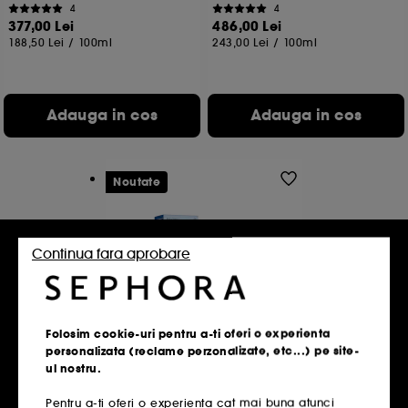
4
4
377,00 Lei
486,00 Lei
188,50 Lei
/
100ml
243,00 Lei
/
100ml
Adauga in cos
Adauga in cos
Noutate
Continua fara aprobare
SHISEIDO
Folosim cookie-uri pentru a-ti oferi o experienta
Les Essentiels Solaires
personalizata (reclame perzonalizate, etc...) pe site-
Set de îngrijire solară
ul nostru.
168,00 Lei
210,00 Lei
/
100g
Pentru a-ti oferi o experienta cat mai buna atunci