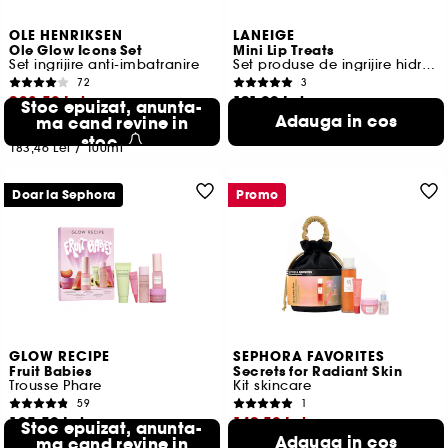
OLE HENRIKSEN
LANEIGE
Ole Glow Icons Set
Mini Lip Treats
Set ingrijire anti-imbatranire
Set produse de ingrijire hidratante pentru buze zi si noapte
72
3
238,50 Lei
121,00 Lei
Stoc epuizat, anunta-
Adauga in cos
ma cand revine in
672,22 Lei
/
100g
Cel mai mic pret:
341,00 Lei
-30.1%
stoc
183,46 Lei
/
100ml
Doar la Sephora
Promo
GLOW RECIPE
SEPHORA FAVORITES
Fruit Babies
Secrets for Radiant Skin
Trousse Phare
Kit skincare
59
1
105,50 Lei
149,50 Lei
Stoc epuizat, anunta-
Adauga in cos
52,75 Lei
ma cand revine in
/
100g