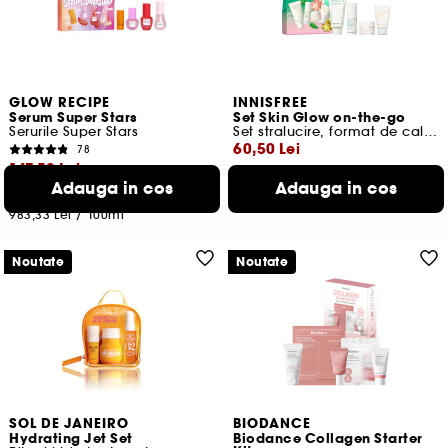
GLOW RECIPE
INNISFREE
Serum Super Stars
Set Skin Glow on-the-go
Serurile Super Stars
Set stralucire, format de calatorie
60,50 Lei
78
147,50 Lei
Cel mai mic pret:
110,00 Lei
-45%
Adauga in cos
Adauga in cos
86,43 Lei
/
100ml
Cel mai mic pret:
296,00 Lei
-50.2%
983,33 Lei
/
100ml
Noutate
Noutate
SOL DE JANEIRO
BIODANCE
Hydrating Jet Set
Biodance Collagen Starter