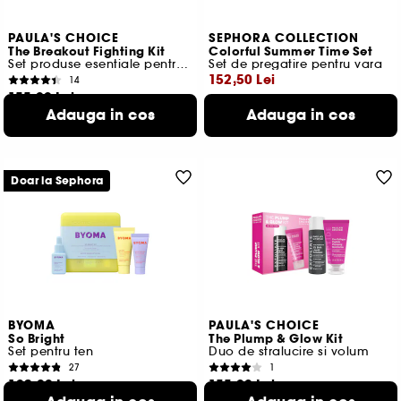
PAULA'S CHOICE
SEPHORA COLLECTION
The Breakout Fighting Kit
Colorful Summer Time Set
Set produse esentiale pentru imperfectiuni
Set de pregatire pentru vara
152,50 Lei
14
155,00 Lei
Cel mai mic pret:
219,00 Lei
-30.4%
Adauga in cos
Adauga in cos
238,46 Lei
/
100ml
Doar la Sephora
BYOMA
PAULA'S CHOICE
So Bright
The Plump & Glow Kit
Set pentru ten
Duo de stralucire si volum
27
1
102,00 Lei
155,00 Lei
226,67 Lei
/
100ml
344,44 Lei
/
100ml