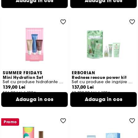
Adauga in cos
Adauga in cos
SUMMER FRIDAYS
ERBORIAN
Mini Hydration Set
Redness rescue power kit
Set cu produse hidratante pentru pielea uscata
Set cu produse de ingrijire a fetei
139,00 Lei
137,00 Lei
556,00 Lei
/
100g
13.700,00 Lei
/
100g
Adauga in cos
Adauga in cos
Promo