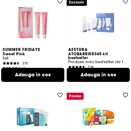
Exclusiv
SUMMER FRIDAYS
AESTURA
Sweet Pink
ATOBARRIER365 kit
bestseller
Set
Produse mini bestseller de fata, piele sensibila
255
238
205,00 Lei
155,00 Lei
Adauga in cos
Adauga in cos
326,95 Lei
/
100g
151,96 Lei
/
100ml
Promo