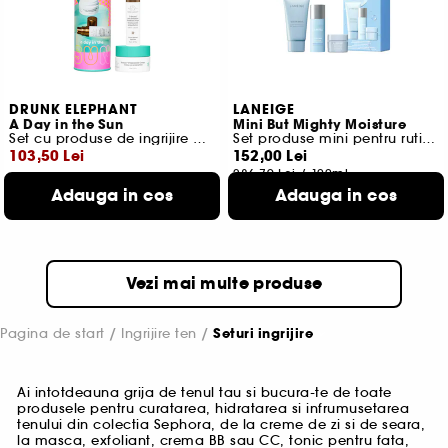
DRUNK ELEPHANT
LANEIGE
A Day in the Sun
Mini But Mighty Moisture
Set cu produse de ingrijire pentru fata
Set produse mini pentru rutina de ingrijire a fetei
103,50 Lei
152,00 Lei
286,79 Lei
/
100ml
Cel mai mic pret:
173,00 Lei
-40.2%
Adauga in cos
Adauga in cos
450,00 Lei
/
100ml
Vezi mai multe produse
Pagina de start
Ingrijire ten
Seturi ingrijire
Ai intotdeauna grija de tenul tau si bucura-te de toate
produsele pentru curatarea, hidratarea si infrumusetarea
tenului din colectia Sephora, de la creme de zi si de seara,
la masca, exfoliant, crema BB sau CC, tonic pentru fata,