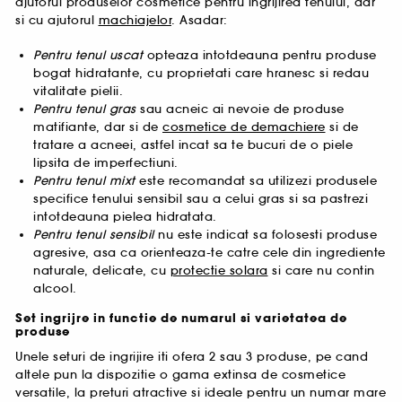
ajutorul produselor cosmetice pentru ingrijirea tenului, dar
si cu ajutorul
machiajelor
. Asadar:
Pentru tenul uscat
opteaza intotdeauna pentru produse
bogat hidratante, cu proprietati care hranesc si redau
vitalitate pielii.
Pentru tenul gras
sau acneic ai nevoie de produse
matifiante, dar si de
cosmetice de demachiere
si de
tratare a acneei, astfel incat sa te bucuri de o piele
lipsita de imperfectiuni.
Pentru tenul mixt
este recomandat sa utilizezi produsele
specifice tenului sensibil sau a celui gras si sa pastrezi
intotdeauna pielea hidratata.
Pentru tenul sensibil
nu este indicat sa folosesti produse
agresive, asa ca orienteaza-te catre cele din ingrediente
naturale, delicate, cu
protectie solara
si care nu contin
alcool.
Set ingrijre in functie de numarul si varietatea de
produse
Unele seturi de ingrijire iti ofera 2 sau 3 produse, pe cand
altele pun la dispozitie o gama extinsa de cosmetice
versatile, la preturi atractive si ideale pentru un numar mare