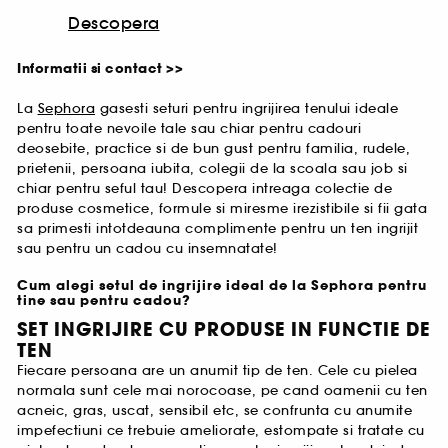
Descopera
Informatii si contact >>
La
Sephora
gasesti seturi pentru ingrijirea tenului ideale
pentru toate nevoile tale sau chiar pentru cadouri
deosebite, practice si de bun gust pentru familia, rudele,
prietenii, persoana iubita, colegii de la scoala sau job si
chiar pentru seful tau! Descopera intreaga colectie de
produse cosmetice, formule si miresme irezistibile si fii gata
sa primesti intotdeauna complimente pentru un ten ingrijit
sau pentru un cadou cu insemnatate!
Cum alegi setul de ingrijire ideal de la Sephora pentru
tine sau pentru cadou?
SET INGRIJIRE CU PRODUSE IN FUNCTIE DE
TEN
Fiecare persoana are un anumit tip de ten. Cele cu pielea
normala sunt cele mai norocoase, pe cand oamenii cu ten
acneic, gras, uscat, sensibil etc, se confrunta cu anumite
impefectiuni ce trebuie ameliorate, estompate si tratate cu