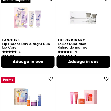
Doar la Sephora
LANOLIPS
THE ORDINARY
Lip Heroes Day & Night Duo
Le Set Quotidien
Lip Care
Rutina de ingrijire
4
76
122,00 Lei
120,00 Lei
Adauga in cos
Adauga in cos
406,67 Lei
/
100g
57,14 Lei
/
100ml
Promo