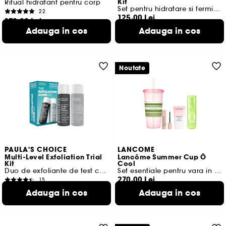
Kit
Ritual hidratant pentru corp
Set pentru hidratare si fermitate
22
125,00 Lei
172,00 Lei
119,05 Lei
/
100g
Adauga in cos
Adauga in cos
101,18 Lei
/
100ml
Noutate
PAULA'S CHOICE
LANCOME
Multi-Level Exfoliation Trial
Lancôme Summer Cup Ô
Kit
Cool
Duo de exfoliante de test cu AHA + BHA
Set esentiale pentru vara in editie limitata
270,00 Lei
15
155,00 Lei
221,47 Lei
/
100g
Adauga in cos
Adauga in cos
258,33 Lei
/
100ml