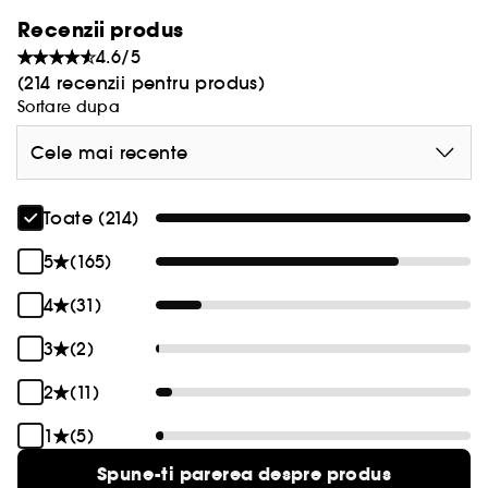
Recenzii produs
4.6/5
(214 recenzii pentru produs)
Sortare dupa
Cele mai recente
Toate (214)
5
(165)
4
(31)
3
(2)
2
(11)
1
(5)
Spune-ti parerea despre produs