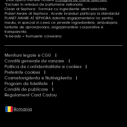
Mentiuni aditionale
*Exclusiv in reteaua de parfumerie nationala.
Clean at Sephora : Formule cu ingrediente atent selectate.
Planet Aware at Sephora : Aceste branduri participa la standardul
PLANET AWARE AT SEPHORA datorita angajamentelor lor pentru
mediu, in special in ceea ce priveste ingredientele, ambalajele,
lanturile de aprovizionare, angajamentele corporative si
transparenta.
*k-beauty = frumusete coreeana
Mentiuni legale si CGU
Conditii generale de vanzare
Politica de confidentialitate si cookies
Preferinte cookies
Cosmetovigilenta si Nutrivigilenta
Program de fidelitate
Conditii de publicare
Regulament Card Cadou
Romania