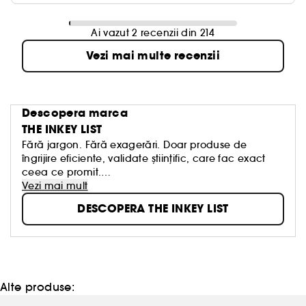
Ai vazut 2 recenzii din 214
Vezi mai multe recenzii
Descopera marca
THE INKEY LIST
Fără jargon. Fără exagerări. Doar produse de
îngrijire eficiente, validate științific, care fac exact
ceea ce promit.
The INKEY List vă arată ceea ce are cu adevărat
Vezi mai mult
nevoie pielea dvs., nu ceea ce este la modă. Fie că
DESCOPERA THE INKEY LIST
sunteți începător în îngrijirea pielii sau deja expert cu
o rutină bine stabilită, INKEY vă este întotdeauna
alături, cu inovație, educație și rezultate dovedite
clinic. Și toate acestea la un preț rezonabil.
INKEY. Fără vorbe goale, doar o piele mai frumoasă.
Alte produse: