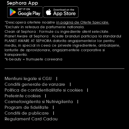
Sephora App
*Descopera ofertele noastre
in pagina de Oferte Speciale.
Mentiuni aditionale
*Exclusiv in reteaua de parfumerie nationala.
Clean at Sephora : Formule cu ingrediente atent selectate.
Planet Aware at Sephora : Aceste branduri participa la standardul
PLANET AWARE AT SEPHORA datorita angajamentelor lor pentru
mediu, in special in ceea ce priveste ingredientele, ambalajele,
lanturile de aprovizionare, angajamentele corporative si
transparenta.
*k-beauty = frumusete coreeana
Mentiuni legale si CGU
Conditii generale de vanzare
Politica de confidentialitate si cookies
Preferinte cookies
Cosmetovigilenta si Nutrivigilenta
Program de fidelitate
Conditii de publicare
Regulament Card Cadou