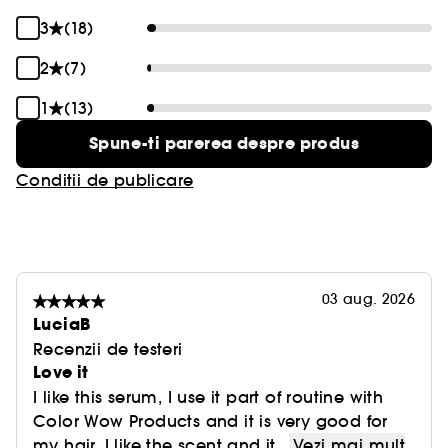
3
(18)
2
(7)
1
(13)
Spune-ti parerea despre produs
Conditii de publicare
03 aug. 2026
LuciaB
Recenzii de testeri
Love it
I like this serum, I use it part of routine with
Color Wow Products and it is very good for
my hair. I like the scent and it...
Vezi mai mult