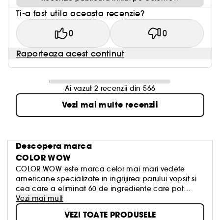
Ti-a fost utila aceasta recenzie?
0
0
Raporteaza acest continut
Ai vazut 2 recenzii din 566
Vezi mai multe recenzii
Descopera marca
COLOR WOW
COLOR WOW este marca celor mai mari vedete
americane specializate in ingrijirea parului vopsit si
cea care a eliminat 60 de ingrediente care pot
transforma culoarea si calitatea parului. Chris
Vezi mai mult
Appleton, ambasador si hairstylist-ul oficial al
VEZI TOATE PRODUSELE
vedetelor, este cunoscut pentru stilul sau „Glass Hair”