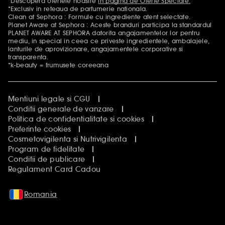
*Descopera ofertele noastre
in pagina de Oferte Speciale.
Mentiuni aditionale
*Exclusiv in reteaua de parfumerie nationala.
Clean at Sephora : Formule cu ingrediente atent selectate.
Planet Aware at Sephora : Aceste branduri participa la standardul
PLANET AWARE AT SEPHORA datorita angajamentelor lor pentru
mediu, in special in ceea ce priveste ingredientele, ambalajele,
lanturile de aprovizionare, angajamentele corporative si
transparenta.
*k-beauty = frumusete coreeana
Mentiuni legale si CGU
Conditii generale de vanzare
Politica de confidentialitate si cookies
Preferinte cookies
Cosmetovigilenta si Nutrivigilenta
Program de fidelitate
Conditii de publicare
Regulament Card Cadou
Romania