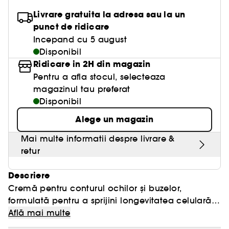
Livrare gratuita la adresa sau la un
punct de ridicare
Incepand cu 5 august
Disponibil
Ridicare in 2H din magazin
Pentru a afla stocul, selecteaza
magazinul tau preferat
Disponibil
Alege un magazin
Mai multe informatii despre livrare &
retur
Descriere
Cremă pentru conturul ochilor și buzelor,
formulată pentru a sprijini longevitatea celulară,
stimulând activitatea naturală pielii. Textura
Află mai multe
plăcută conține o formulă care revitalizează zona