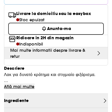
Livrare la domiciliu sau la easybox
Stoc epuizat
Anunta-ma
Ridicare in 2H din magazin
Indisponibil
Mai multe informatii despre livrare &
retur
Descriere
Λακ για δυνατό κράτημα και στιγμιαίο φιξάρισμα.
ΤΡΟΠΟΣ ΧΡΗΣΗΣ
Află mai multe
Ψεκάστε από απόσταση 35 εκατοστών σε στεγνά
μαλλιά. Ψεκάστε από μικρότερη απόσταση για να
Ingrediente
τονίσετε τούφες. Απομακρύνεται πολύ εύκολα με το
βούρτσισμα.