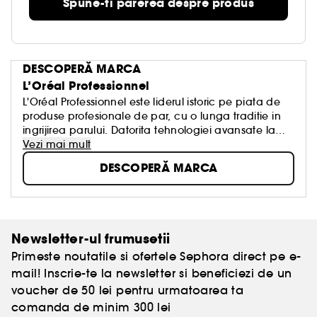
Spune-ti parerea despre produs
DESCOPERĂ MARCA
L’Oréal Professionnel
L'Oréal Professionnel este liderul istoric pe piata de
produse profesionale de par, cu o lunga traditie in
ingrijirea parului. Datorita tehnologiei avansate la
nivel molecular, produsele L'Oréal Professionnel sunt
Vezi mai mult
potrivite tuturor tipurilor de par.
DESCOPERĂ MARCA
Newsletter-ul frumusetii
Primeste noutatile si ofertele Sephora direct pe e-
mail! Inscrie-te la newsletter si beneficiezi de un
voucher de 50 lei pentru urmatoarea ta
comanda de minim 300 lei