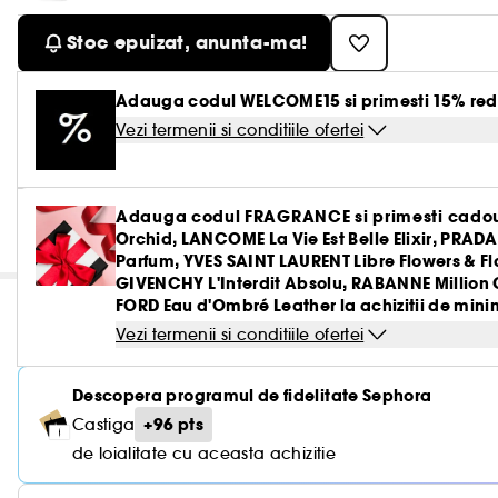
Stoc epuizat, anunta-ma!
Adauga codul WELCOME15 si primesti 15% red
Vezi termenii si conditiile ofertei
Adauga codul FRAGRANCE si primesti cadou
Orchid, LANCOME La Vie Est Belle Elixir, PRAD
Parfum, YVES SAINT LAURENT Libre Flowers & 
GIVENCHY L'Interdit Absolu, RABANNE Million 
FORD Eau d'Ombré Leather la achizitii de minim
Vezi termenii si conditiile ofertei
Descopera programul de fidelitate Sephora
+96 pts
Castiga
de loialitate cu aceasta achizitie