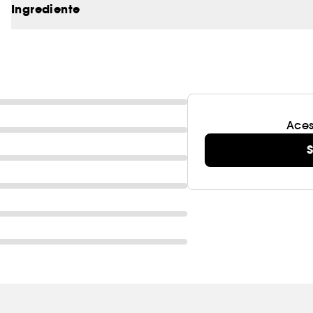
Ingrediente
Aces
S