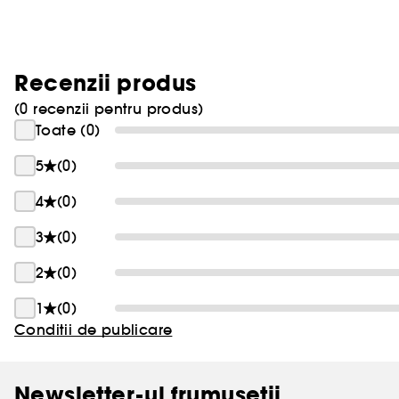
Recenzii produs
(0 recenzii pentru produs)
Toate (0)
5
(0)
4
(0)
3
(0)
2
(0)
1
(0)
Conditii de publicare
Newsletter-ul frumusetii