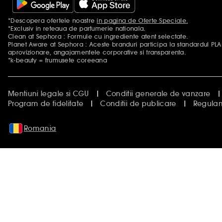
*Descopera ofertele noastre
in pagina de Oferte Speciale.
Mentiuni aditionale
*Exclusiv in reteaua de parfumerie nationala.
Clean at Sephora : Formule cu ingrediente atent selectate.
Planet Aware at Sephora : Aceste branduri participa la standardul PL
aprovizionare, angajamentele corporative si transparenta.
*k-beauty = frumusete coreeana
Mentiuni legale si CGU
Conditii generale de vanzare
Program de fidelitate
Conditii de publicare
Regula
Romania