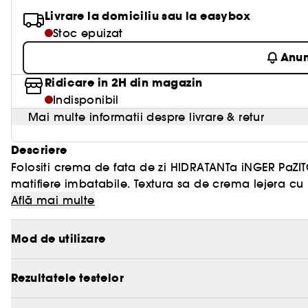
Livrare la domiciliu sau la easybox
Stoc epuizat
Anu
Ridicare in 2H din magazin
Indisponibil
Mai multe informatii despre livrare & retur
Descriere
Folositi crema de fata de zi HIDRATANTa iNGER PaZIT
matifiere imbatabile. Textura sa de crema lejera cu 
Aceasta combina Acidul Hialuronic de origine natu
O crema hidratanta matifianta pentru ten cu parfum
Află mai multe
un booster de actiune intaritoare a barierei cutanat
imediata. La aplicare, crema are un impact emotion
cu Extractul Apos din Floare de Lotus Sacru pentru st
Formulata cu 97%** ingrediente de origine naturala
Mod de utilizare
Combinatia indrazneata dintre aceste doua pudre ab
*Auto-evaluare prin Emocards pe 31 voluntare dupa
impotriva efectelor stresului oxidativ, pielea este cal
**Conform normei ISO 16128. Restul de 3% contribuie l
Rezultatele testelor
vizibil mai fina.