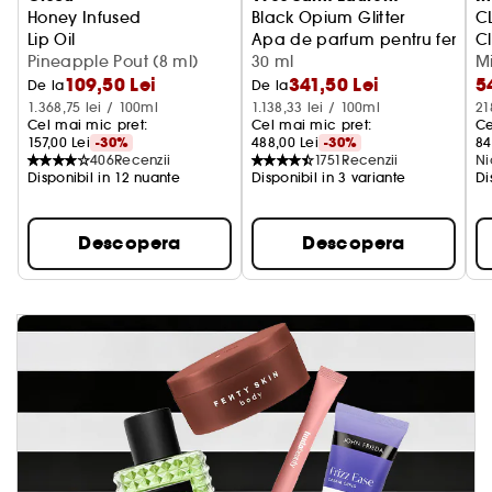
Honey Infused
Black Opium Glitter
C
Lip Oil
Apa de parfum pentru femei
C
Pineapple Pout (8 ml)
30 ml
M
109,50 Lei
341,50 Lei
5
De la
De la
1.368,75 lei / 100ml
1.138,33 lei / 100ml
21
Cel mai mic pret: 
Cel mai mic pret: 
Ce
157,00 Lei
-30%
488,00 Lei
-30%
84
406
Recenzii
1751
Recenzii
Ni
Disponibil in 12 nuante
Disponibil in 3 variante
Di
Descopera
Descopera