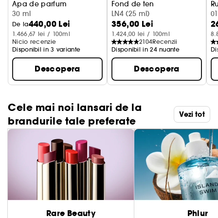
Apa de parfum
Fond de ten
R
30 ml
LN4 (25 ml)
01
440,00 Lei
356,00 Lei
2
De la
1.466,67 lei / 100ml
1.424,00 lei / 100ml
8.
Nicio recenzie
2104
Recenzii
Disponibil in 3 variante
Disponibil in 24 nuante
Di
Descopera
Descopera
Cele mai noi lansari de la
Vezi tot
brandurile tale preferate
Rare Beauty
Phlur