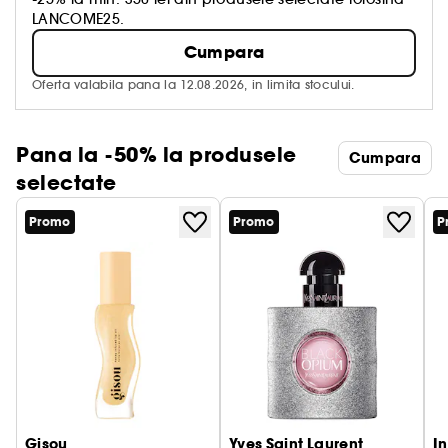
LANCOME25.
Cumpara
Oferta valabila pana la 12.08.2026, in limita stocului.
Pana la -50% la produsele
Cumpara
selectate
Promo
Promo
P
Gisou
Yves Saint Laurent
I