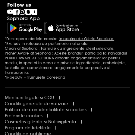
Sephora Blog
Follow us
Clean at Sephora
Black Friday la Sephora
Sephora App
Singles' Day la Sephora
Sitemap
*Descopera ofertele noastre
in pagina de Oferte Speciale.
Mentiuni aditionale
*Exclusiv in reteaua de parfumerie nationala.
Clean at Sephora : Formule cu ingrediente atent selectate.
Planet Aware at Sephora : Aceste branduri participa la standardul
PLANET AWARE AT SEPHORA datorita angajamentelor lor pentru
mediu, in special in ceea ce priveste ingredientele, ambalajele,
lanturile de aprovizionare, angajamentele corporative si
transparenta.
*k-beauty = frumusete coreeana
Mentiuni legale si CGU
Conditii generale de vanzare
Politica de confidentialitate si cookies
Preferinte cookies
Cosmetovigilenta si Nutrivigilenta
Program de fidelitate
Conditii de publicare