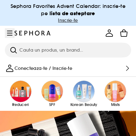
Salt la meniu
Salt la continutul principal
Salt la subsol
Sephora Favorites Advent Calendar: inscrie-te
lista de asteptare
pe
Inscrie-te
Cauta
Conecteaza-te / Inscrie-te
Reduceri
SPF
Korean Beauty
Mists