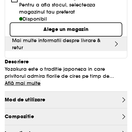
Pentru a afla stocul, selecteaza
magazinul tau preferat
Disponibil
Alege un magazin
Mai multe informatii despre livrare &
retur
Descriere
Yozakura este o traditie japoneza in care
privitorul admira florile de cires pe timp de
noapte; aceasta este sursa de inspiratie a setului
Află mai multe
cadou The Ritual of Yozakura, care va invita sa
savurati fiecare moment. Descopera spuma de
Mod de utilizare
dus, exfoliantul pentru corp, crema de corp si
lumanarea parfumata. Imbogatit cu extracte din
Compozitie
flori de cires Yoshino, sake si orez negru, acest set
va poarta intr-o calatorie senzoriala de exceptie.