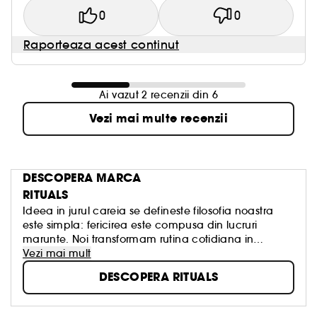
0
0
Raporteaza acest continut
Ai vazut 2 recenzii din 6
Vezi mai multe recenzii
DESCOPERA MARCA
RITUALS
Ideea in jurul careia se defineste filosofia noastra
este simpla: fericirea este compusa din lucruri
marunte. Noi transformam rutina cotidiana in
momente de pura placere datorita acestor produse
Vezi mai mult
magnifice. Scopul nostru principal: sa dam fiecarui
DESCOPERA RITUALS
lucru mic o atingere de lux. Aceasta pasiune
veritabila este exprimata in fiecare produs creat.