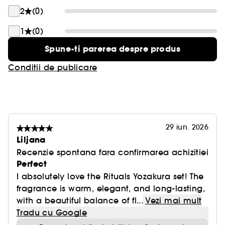
2
(0)
1
(0)
Spune-ti parerea despre produs
Conditii de publicare
29 iun. 2026
Liljana
Recenzie spontana fara confirmarea achizitiei
Perfect
I absolutely love the Rituals Yozakura set! The
fragrance is warm, elegant, and long-lasting,
with a beautiful balance of fl...
Vezi mai mult
Tradu cu Google