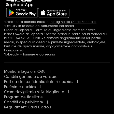
Sephora App
*Descopera ofertele noastre
in pagina de Oferte Speciale.
Mentiuni aditionale
*Exclusiv in reteaua de parfumerie nationala.
Clean at Sephora : Formule cu ingrediente atent selectate.
Planet Aware at Sephora : Aceste branduri participa la standardul
PLANET AWARE AT SEPHORA datorita angajamentelor lor pentru
mediu, in special in ceea ce priveste ingredientele, ambalajele,
lanturile de aprovizionare, angajamentele corporative si
transparenta.
*k-beauty = frumusete coreeana
Mentiuni legale si CGU
Conditii generale de vanzare
Politica de confidentialitate si cookies
Preferinte cookies
Cosmetovigilenta si Nutrivigilenta
Program de fidelitate
Conditii de publicare
Regulament Card Cadou