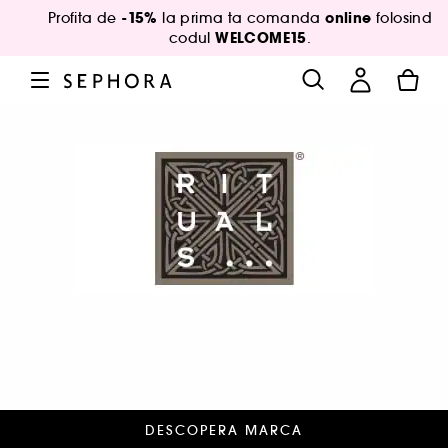
-15%
online
Profita de
la prima ta comanda
folosind
WELCOME15
codul
.
DESCOPERA MARCA