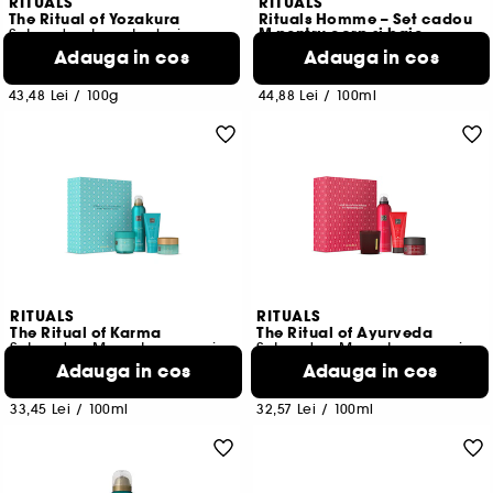
RITUALS
RITUALS
The Ritual of Yozakura
Rituals Homme – Set cadou
M pentru corp si baie
Set cadou L pentru baie, corp si casa
Adauga in cos
Adauga in cos
2
3
300,00 Lei
184,00 Lei
43,48 Lei
/
100g
44,88 Lei
/
100ml
RITUALS
RITUALS
The Ritual of Karma
The Ritual of Ayurveda
Set cadou M pentru corp si baie
Set cadou M pentru corp si baie
Adauga in cos
Adauga in cos
3
4
184,00 Lei
184,00 Lei
33,45 Lei
/
100ml
32,57 Lei
/
100ml