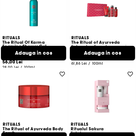
RITUALS
RITUALS
The Ritual Of Karma
The Ritual of Ayurveda
Foaming Shower Gel
Set cadou S pentru corp si baie
Gel de dus spuma
Adauga in cos
Adauga in cos
3
11
133,00 Lei
56,00 Lei
61,86 Lei
/
100ml
28,00 Lei
/
100ml
RITUALS
RITUALS
The Ritual of Ayurveda Body
Ritualul Sakura
Scrub
Set de voiaj