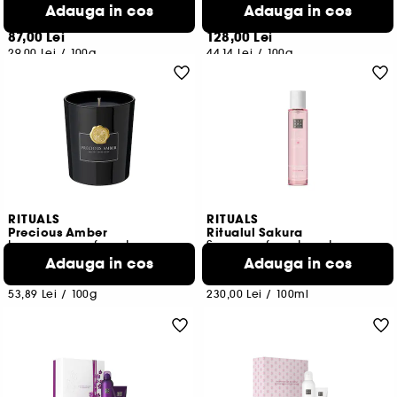
Exfoliant pentru corp
Lumanare parfumata
Adauga in cos
Adauga in cos
9
13
87,00 Lei
128,00 Lei
29,00 Lei
/
100g
44,14 Lei
/
100g
RITUALS
RITUALS
Precious Amber
Ritualul Sakura
Lumanare parfumata
Spray parfumat pentru par & corp
Adauga in cos
Adauga in cos
17
51
194,00 Lei
115,00 Lei
53,89 Lei
/
100g
230,00 Lei
/
100ml