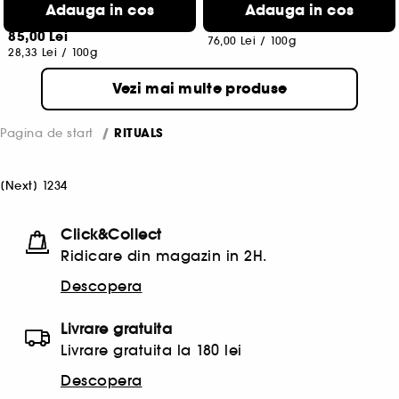
Exfoliant pentru corp
Adauga in cos
Adauga in cos
8
16
95,00 Lei
85,00 Lei
76,00 Lei
/
100g
28,33 Lei
/
100g
Vezi mai multe produse
Pagina de start
RITUALS
[
Next
]
1
2
3
4
Click&Collect
Ridicare din magazin in 2H.
Descopera
Livrare gratuita
Livrare gratuita la 180 lei
Descopera