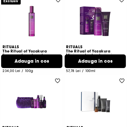
Exclusiv
RITUALS
RITUALS
The Ritual of Yozakura
The Ritual of Yozakura
Spray parfumat pentru par si corp
Mini-caseta duo baie si corp
Adauga in cos
Adauga in cos
35
18
117,00 Lei
52,00 Lei
234,00 Lei
/
100g
57,78 Lei
/
100ml