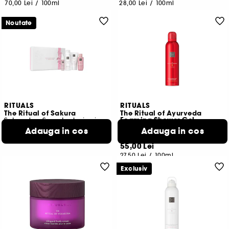
70,00 Lei
/
100ml
28,00 Lei
/
100ml
Noutate
RITUALS
RITUALS
The Ritual of Sakura
The Ritual of Ayurveda
Foaming Shower Gel
Set cadou S pentru baie si corp
Gel de dus spumant
Adauga in cos
Adauga in cos
1
27
135,00 Lei
55,00 Lei
27,50 Lei
/
100ml
Exclusiv