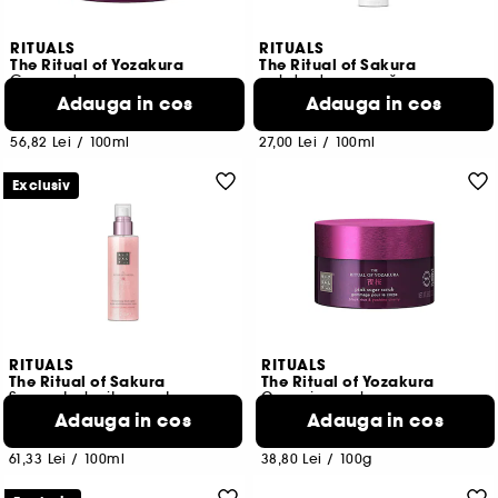
RITUALS
RITUALS
The Ritual of Yozakura
The Ritual of Sakura
Crema de corp
gel de duș spumă
Adauga in cos
Adauga in cos
47
14
125,00 Lei
54,00 Lei
56,82 Lei
/
100ml
27,00 Lei
/
100ml
Exclusiv
RITUALS
RITUALS
The Ritual of Sakura
The Ritual of Yozakura
Spray stralucitor pentru corp
Gomaj cu zahar roz
Adauga in cos
Adauga in cos
52
56
92,00 Lei
97,00 Lei
61,33 Lei
/
100ml
38,80 Lei
/
100g