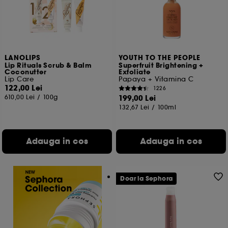
LANOLIPS
YOUTH TO THE PEOPLE
Lip Rituals Scrub & Balm
Superfruit Brightening +
Coconutter
Exfoliate
Lip Care
Papaya + Vitamina C
122,00 Lei
1226
610,00 Lei
/
100g
199,00 Lei
132,67 Lei
/
100ml
Adauga in cos
Adauga in cos
Doar la Sephora