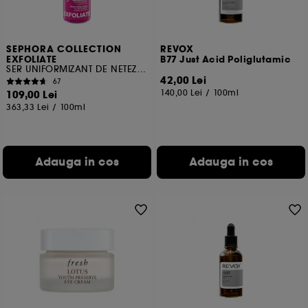
SEPHORA COLLECTION
REVOX
EXFOLIATE
B77 Just Acid Poliglutamic
SER UNIFORMIZANT DE NETEZIRE CU 5% NIACINAMIDA + ACID LACTIC
42,00 Lei
67
140,00 Lei
/
100ml
109,00 Lei
363,33 Lei
/
100ml
Adauga in cos
Adauga in cos