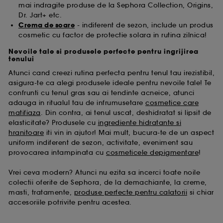
mai indragite produse de la Sephora Collection, Origins,
Dr. Jart+ etc.
Crema de soare
- indiferent de sezon, include un produs
cosmetic cu factor de protectie solara in rutina zilnica!
Nevoile tale si produsele perfecte pentru ingrijirea
tenului
Atunci cand creezi rutina perfecta pentru tenul tau irezistibil,
asigura-te ca alegi produsele ideale pentru nevoile tale! Te
confrunti cu tenul gras sau ai tendinte acneice, atunci
adauga in ritualul tau de infrumusetare
cosmetice care
matifiaza
. Din contra, ai tenul uscat, deshidratat si lipsit de
elasticitate? Produsele cu
ingrediente hidratante si
hranitoare
iti vin in ajutor! Mai mult, bucura-te de un aspect
uniform indiferent de sezon, activitate, eveniment sau
provocarea intampinata cu
cosmeticele depigmentare
!
Vrei ceva modern? Atunci nu ezita sa incerci toate noile
colectii oferite de Sephora, de la demachiante, la creme,
masti, tratamente,
produse perfecte pentru calatorii
si chiar
accesoriile potrivite pentru acestea.