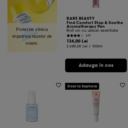
RARE BEAUTY
Find Comfort Stop & Soothe
Aromatherapy Pen
Protectie zilnica
Roll on cu uleiuri esentiale
691
impotriva razelor de
134,00 Lei
soare.
2.680,00 Lei
/
100ml
Adauga in cos
Doar la Sephora