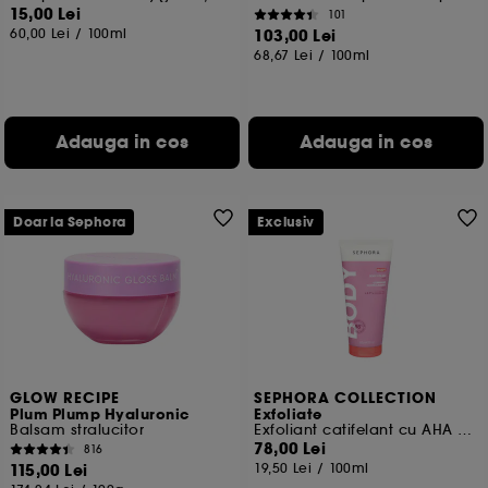
15,00 Lei
101
60,00 Lei
/
100ml
103,00 Lei
68,67 Lei
/
100ml
Adauga in cos
Adauga in cos
Doar la Sephora
Exclusiv
GLOW RECIPE
SEPHORA COLLECTION
Plum Plump Hyaluronic
Exfoliate
Balsam stralucitor
Exfoliant catifelant cu AHA pentru corp
78,00 Lei
816
115,00 Lei
19,50 Lei
/
100ml