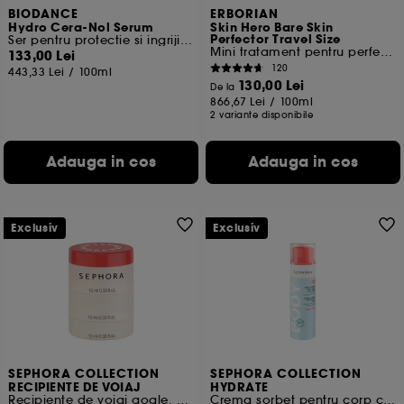
BIODANCE
ERBORIAN
Hydro Cera-Nol Serum
Skin Hero Bare Skin
Perfector Travel Size
Ser pentru protectie si ingrijire intensa
Mini tratament pentru perfectionare
133,00 Lei
120
443,33 Lei
/
100ml
130,00 Lei
De la
866,67 Lei
/
100ml
2 variante disponibile
Adauga in cos
Adauga in cos
Exclusiv
Exclusiv
SEPHORA COLLECTION
SEPHORA COLLECTION
RECIPIENTE DE VOIAJ
HYDRATE
Recipiente de voiaj goale, cu posibilitate de stivuire
Crema sorbet pentru corp cu acid hialuronic + acid poliglutamic