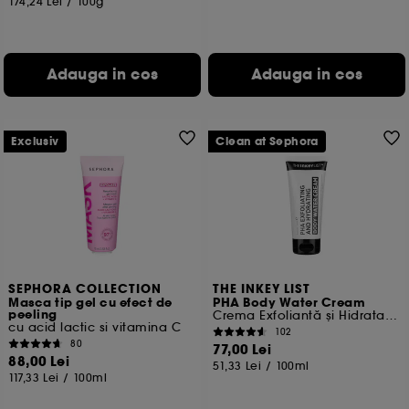
174,24 Lei
/
100g
Adauga in cos
Adauga in cos
Exclusiv
Clean at Sephora
SEPHORA COLLECTION
THE INKEY LIST
Masca tip gel cu efect de
PHA Body Water Cream
peeling
Crema Exfoliantă și Hidratantă pentru Corp
cu acid lactic si vitamina C
102
80
77,00 Lei
88,00 Lei
51,33 Lei
/
100ml
117,33 Lei
/
100ml