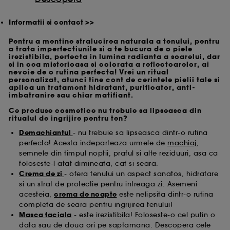
Informatii si contact >>
Pentru a mentine stralucirea naturala a tenului, pentru
a trata imperfectiunile si a te bucura de o piele
irezistibila, perfecta in lumina radianta a soarelui, dar
si in cea misterioasa si colorata a reflectoarelor, ai
nevoie de o rutina perfecta! Vrei un ritual
personalizat, atunci tine cont de cerintele pielii tale si
aplica un tratament hidratant, purificator, anti-
imbatranire sau chiar matifiant.
Ce produse cosmetice nu trebuie sa lipseasca din
ritualul de ingrijire pentru ten?
Demachiantul
- nu trebuie sa lipseasca dintr-o rutina
perfecta! Acesta indeparteaza urmele de
machiaj
,
semnele din timpul noptii, praful si alte reziduuri, asa ca
foloseste-l atat dimineata, cat si seara.
Crema de zi
- ofera tenului un aspect sanatos, hidratare
si un strat de protectie pentru intreaga zi. Asemeni
acesteia,
crema de noapte
este nelipsita dintr-o rutina
completa de seara pentru ingrijirea tenului!
Masca faciala
- este irezistibila! Foloseste-o cel putin o
data sau de doua ori pe saptamana. Descopera cele