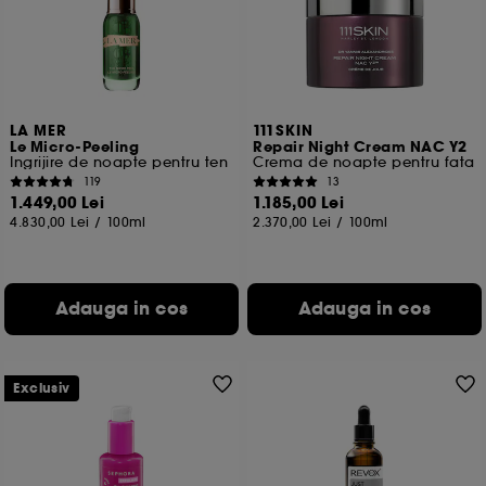
Cu exceptia cookie-urilor tehnice, plasarea si citirea
celorlalte necesita acordul tau. Poti sa iti personalizezi
alegerile privind plasarea acestor cookies folosind
optiunea "Schimba preferintele" de mai jos, sau poti
apasa butonul de "Accepta toate" sau "Respinge
toate". Poti alege sa iti modifici preferintele oricand.
LA MER
111SKIN
Le Micro-Peeling
Repair Night Cream NAC Y2
Daca doresti mai multe informatii despre cookie-urile
Ingrijire de noapte pentru ten
Crema de noapte pentru fata
folosite, click
aici
.
119
13
1.449,00 Lei
1.185,00 Lei
4.830,00 Lei
/
100ml
2.370,00 Lei
/
100ml
Adauga in cos
Adauga in cos
Exclusiv