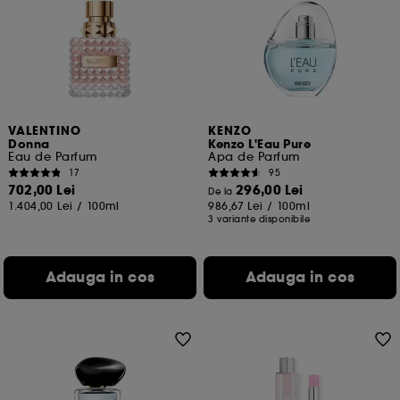
VALENTINO
KENZO
Donna
Kenzo L'Eau Pure
Eau de Parfum
Apa de Parfum
17
95
702,00 Lei
296,00 Lei
De la
1.404,00 Lei
/
100ml
986,67 Lei
/
100ml
3 variante disponibile
Adauga in cos
Adauga in cos