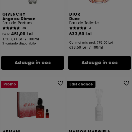
GIVENCHY
DIOR
Ange ou Démon
Dune
Eau de Parfum
Eau de Toilette
38
4
451,00 Lei
633,50 Lei
De la
1.503,33 Lei
/
100ml
Cel mai mic pret:
793,00 Lei
3 variante disponibile
633,50 Lei
/
100ml
Adauga in cos
Adauga in cos
Promo
Last chance