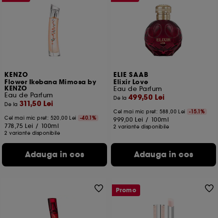
apasa butonul de "Accepta toate" sau "Respinge
toate". Poti alege sa iti modifici preferintele oricand.
Daca doresti mai multe informatii despre cookie-urile
folosite, click
aici
.
KENZO
ELIE SAAB
Flower Ikebana Mimosa by
Elixir Love
KENZO
Eau de Parfum
Eau de Parfum
499,50 Lei
De la
311,50 Lei
De la
Cel mai mic pret:
588,00 Lei
-15.1%
Cel mai mic pret:
520,00 Lei
-40.1%
999,00 Lei
/
100ml
778,75 Lei
/
100ml
2 variante disponibile
2 variante disponibile
Adauga in cos
Adauga in cos
Promo