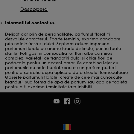
Descopera
Informatii si contact >>
Delicat dar plin de personalitate, parfumul floral iti
dezvaluie caracterul. Foarte feminin, exprima candoare
prin notele fresh si dulci. Sephora aduce impreuna
parfumuri florale cu arome foarte distincte, pentru toate
starile. Poti gasi in compozitia lor flori albe cu miros
complex, varietati de trandafiri dulci si chiar flori de
portocala pentru un accent amar. Se combina lejer cu
parfumurile cu note fructate sau cu un parfum pudrat
pentru o senzatie dupa aplicare de-a dreptul fermecatoare
Gaseste parfumuri florale, create de cele mai cunoscute
branduri, sub forma de apa de parfum sau apa de toaleta
pentru a-ti exprima feminitate fara inhibitii.