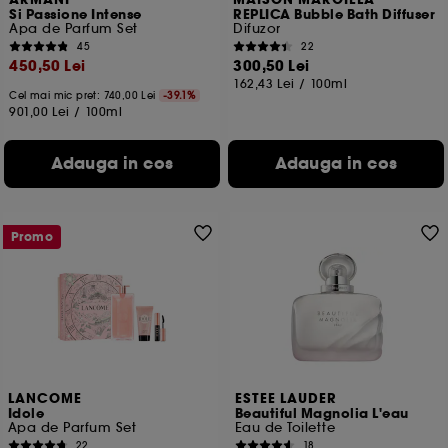
ARMANI
MAISON MARGIELA
Si Passione Intense
REPLICA Bubble Bath Diffuser
Apa de Parfum Set
Difuzor
45
22
450,50 Lei
300,50 Lei
162,43 Lei
/
100ml
Cel mai mic pret:
740,00 Lei
-39.1%
901,00 Lei
/
100ml
Adauga in cos
Adauga in cos
Promo
LANCOME
ESTEE LAUDER
Idole
Beautiful Magnolia L'eau
Apa de Parfum Set
Eau de Toilette
22
18