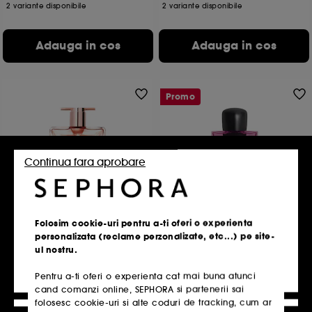
2 variante disponibile
2 variante disponibile
Adauga in cos
Adauga in cos
Promo
Continua fara aprobare
LANCOME
SHISEIDO
Idôle Now
Ginza Night Intense
Folosim cookie-uri pentru a-ti oferi o experienta
Eau de Parfum
Eau de Parfum
personalizata (reclame perzonalizate, etc...) pe site-
503,50 Lei
8
ul nostru.
397,00 Lei
De la
Cel mai mic pret: 579,00 Lei
-13%
1.588,00 Lei
/
100ml
1.007,00 Lei
/
100ml
Pentru a-ti oferi o experienta cat mai buna atunci
2 variante disponibile
3 variante disponibile
cand comanzi online, SEPHORA si partenerii sai
folosesc cookie-uri si alte coduri de tracking, cum ar