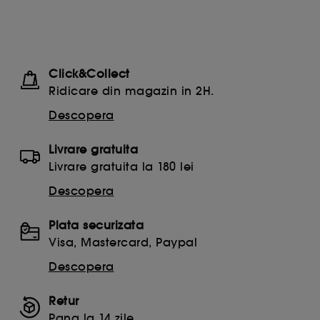
sau chiar ylang-ylang, se contureaza un buchet pretios si
ametitor de arome. Sephora grupeaza impreuna parfumuri
istorice cu note florale de la o apa de toaleta lejera la un
parfum floral intens.
Click&Collect
Ridicare din magazin in 2H.
Descopera
Livrare gratuita
Livrare gratuita la 180 lei
Descopera
Plata securizata
Visa, Mastercard, Paypal
Descopera
Retur
Pana la 14 zile