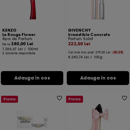
KENZO
GIVENCHY
Le Rouge Flower
Irresistible Concrete
Apa de Parfum
Parfum Solid
380,00 Lei
222,50 Lei
De la
1.266,67 Lei
/
100ml
Cel mai mic pret:
279,00 Lei
-20.3%
2 variante disponibile
8.240,74 Lei
/
100g
Adauga in cos
Adauga in cos
Promo
Promo