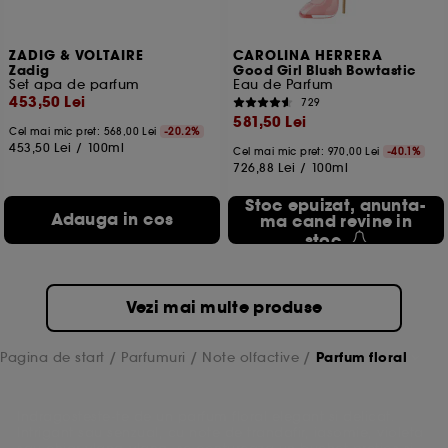
ZADIG & VOLTAIRE
CAROLINA HERRERA
Zadig
Good Girl Blush Bowtastic
Set apa de parfum
Eau de Parfum
453,50 Lei
729
581,50 Lei
Cel mai mic pret:
568,00 Lei
-20.2%
453,50 Lei
/
100ml
Cel mai mic pret:
970,00 Lei
-40.1%
726,88 Lei
/
100ml
Stoc epuizat, anunta-
Adauga in cos
ma cand revine in
stoc
Vezi mai multe produse
Pagina de start
Parfumuri
Note olfactive
Parfum floral
Indragosteste-te de un parfum floral elegant si delicat.
Intrigant sau senzual, cu note de trandafir, iasomie, violeta