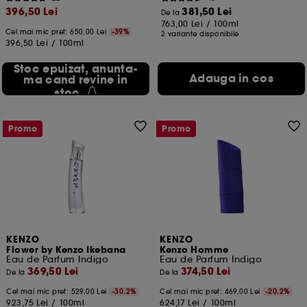
396,50 Lei
381,50 Lei
De la
763,00 Lei
/
100ml
Cel mai mic pret:
650,00 Lei
-39%
2 variante disponibile
396,50 Lei
/
100ml
Stoc epuizat, anunta-
Adauga in cos
ma cand revine in
stoc
Promo
Promo
KENZO
KENZO
Flower by Kenzo Ikebana
Kenzo Homme
Eau de Parfum Indigo
Eau de Parfum Indigo
369,50 Lei
374,50 Lei
De la
De la
Cel mai mic pret:
529,00 Lei
-30.2%
Cel mai mic pret:
469,00 Lei
-20.2%
923,75 Lei
/
100ml
624,17 Lei
/
100ml