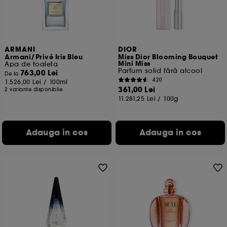
ARMANI
DIOR
Armani/Privé Iris Bleu
Miss Dior Blooming Bouquet
Mini Miss
Apa de toaleta
Parfum solid fără alcool
763,00 Lei
De la
420
1.526,00 Lei
/
100ml
361,00 Lei
2 variante disponibile
11.281,25 Lei
/
100g
Adauga in cos
Adauga in cos