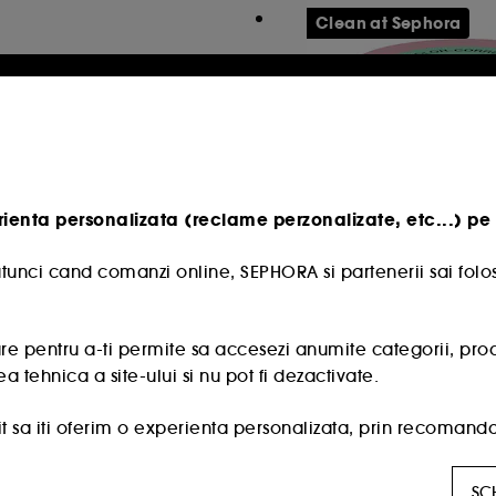
Clean at Sephora
rienta personalizata (reclame perzonalizate, etc...) pe 
tunci cand comanzi online, SEPHORA si partenerii sai folos
SEPHORA COLLEC
Soothing Moisturiz
e pentru a-ti permite sa accesezi anumite categorii, produse
a tehnica a site-ului si nu pot fi dezactivate.
232
88,00 Lei
 sa iti oferim o experienta personalizata, prin recomandare
176,00 Lei
/
100ml
 oferte promotionale special create profilului tau.
SC