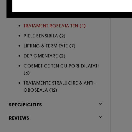
Cookie-urile publicitate si de retele de s
TRATAMENT IMPOTRIVA
inclusiv pe site-urile partenere si retelele 
IMPERFECTIUNILOR (7)
online.
TRATAMENT ROSEATA TEN (1)
Cookie-uri de masurarea a audientei :
n
PIELE SENSIBILA (2)
de navigare pentru a imbunatati performa
LIFTING & FERMITATE (7)
Cookie-uri pentru securizarea platilor on
DEPIGMENTARE (2)
COSMETICE TEN CU PORI DILATATI
(6)
De asemenea, Google colecteaza si partajeaza 
TRATAMENTE STRALUCIRE & ANTI-
sunt reglementate de Politica de confidenti
OBOSEALA (12)
configurare consultati pagina
https://busine
SPECIFICITIES
OFERTA SPECIALA (1)
REVIEWS
Cu exceptia cookie-urilor tehnice, plasarea si
cookies folosind optiunea "Schimba preferint
SI MULTE ALTELE (1)