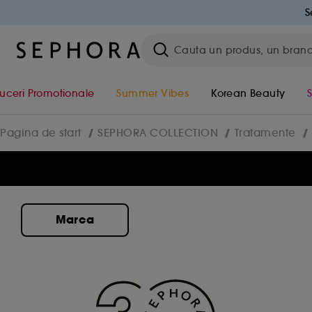
S
uceri Promotionale
Summer Vibes
Korean Beauty
Pagina de start
SEPHORA COLLECTION
Tratamente
Marca