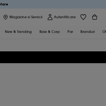
ptare
Magazine
si Servicii
Autentificare
New & Trending
Baie & Corp
Par
Branduri
Of