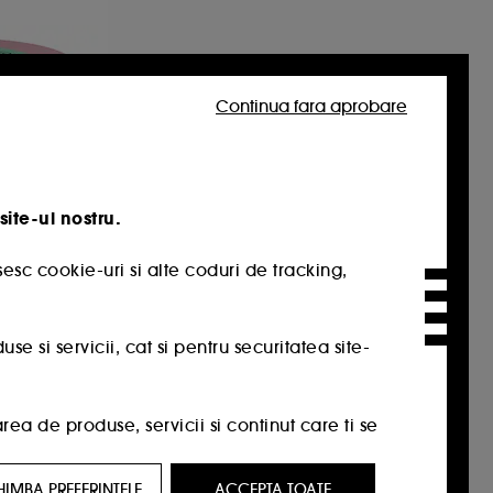
Continua fara aprobare
site-ul nostru.
esc cookie-uri si alte coduri de tracking,
TION
er
 si servicii, cat si pentru securitatea site-
Crema cu Acid Hialuronic si Centella Asiatica
a de produse, servicii si continut care ti se
HIMBA PREFERINTELE
ACCEPTA TOATE