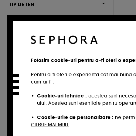
IRITATIE (1)
TIP DE TEN
TOATE TIPURILE DE TEN (1)
FORMULA
ACID HIALURONIC (1)
PRICE
Folosim cookie-uri pentru a-ti oferi o expe
CATEGORY
Pentru a-ti oferi o experienta cat mai buna a
cum ar fi :
INGRIJIRE TEN
TRATAMENTE
Cookie-uri tehnice :
acestea sunt necesar
ului. Acestea sunt esentiale pentru operare
TRATAMENTE ANTIRID (4)
Cookie-urile de personalizare :
ne permit
HIDRATARE (13)
potriveste cel mai bine, cat si sa iti oerim
CITESTE MAI MULT
CREMA MATIFIANTA (1)