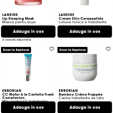
LANEIGE
LANEIGE
Lip Sleeping Mask
Cream Skin Cerapeptide
Masca pentru buze
Lotiune tonica si hidratanta
7068
1637
Adauga in cos
Adauga in cos
130,00 Lei
170,00 Lei
650,00 Lei
/
100g
100,00 Lei
/
100ml
4 variante disponibile
Doar la Sephora
Doar la Sephora
ERBORIAN
ERBORIAN
CC Water à la Centella Fresh
Bamboo Crème Frappée
Complexion
Crema hidratanta de fata
Mini crema CC hidratanta
102
44
Adauga in cos
Adauga in cos
206,00 Lei
126,00 Lei
412,00 Lei
/
100ml