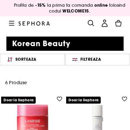
-15%
online
Profita de
la prima ta comanda
folosind
WELCOME15
codul
.
Korean Beauty
SORTEAZA
FILTREAZA
6 Produse
Doar la Sephora
Doar la Sephora