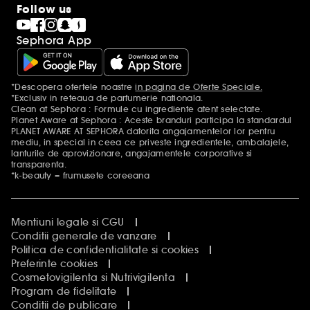
Follow us
Sephora App
*Descopera ofertele noastre
in pagina de Oferte Speciale.
Mentiuni aditionale
*Exclusiv in reteaua de parfumerie nationala.
Clean at Sephora : Formule cu ingrediente atent selectate.
Planet Aware at Sephora : Aceste branduri participa la standardul
PLANET AWARE AT SEPHORA datorita angajamentelor lor pentru
mediu, in special in ceea ce priveste ingredientele, ambalajele,
lanturile de aprovizionare, angajamentele corporative si
transparenta.
*k-beauty = frumusete coreeana
Mentiuni legale si CGU
Conditii generale de vanzare
Politica de confidentialitate si cookies
Preferinte cookies
Cosmetovigilenta si Nutrivigilenta
Program de fidelitate
Conditii de publicare