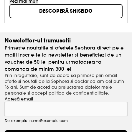
Înființată în 1872 în Tokyo, Shiseido a fost prima
Vezi mai mult
farmacie de tip occidental din Japonia. Misiunea sa
DESCOPERĂ SHISEIDO
a fost de a oferi produse de îngrijire a pielii, machiaj
și parfumuri de o eficacitate și siguranță de
neegalat.
150 de ani mai târziu, Shiseido continuă să fuzioneze
inovațiile orientale și occidentale pentru a dezvălui
Newsletter-ul frumusetii
frumusețea interioară și exterioară a femeilor din
Primeste noutatile si ofertele Sephora direct pe e-
întreaga lume.
Descoperiți o frumusețe sănătoasă și vibrantă
mail! Inscrie-te la newsletter si beneficiezi de un
datorită celor mai avansate tehnologii, precum și a
voucher de 50 lei pentru urmatoarea ta
senzorialității incomparabile inspirate de tradiția
comanda de minim 300 lei
japoneză.
Prin inregistrare, sunt de acord sa primesc prin email
oferte si noutati de la Sephora si declar ca am cel putin
16 ani. Sunt de acord cu prelucrarea
datelor mele
personale
si accept
politica de confidentialitate
.
Adresă email
De exemplu: nume@exemplu.com