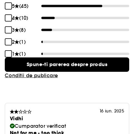
5
(45)
4
(10)
3
(8)
2
(1)
1
(1)
Spune-ti parerea despre produs
Conditii de publicare
16 iun. 2025
Vidhi
Cumparator verificat
Not for me - too thick