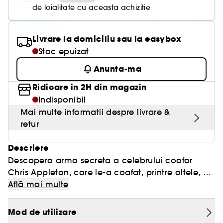
de loialitate cu aceasta achizitie
Livrare la domiciliu sau la easybox
Stoc epuizat
Anunta-ma
Ridicare in 2H din magazin
Indisponibil
Mai multe informatii despre livrare &
retur
Descriere
Descopera arma secreta a celebrului coafor
Chris Appleton, care le-a coafat, printre altele, pe
Kim Kardashian si pe Jennifer Lopez.
Află mai multe
Masca Money este o masca hidratanta care
Mod de utilizare
patrunde in profunzime, contribuind la intarirea,