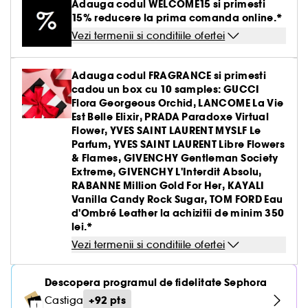
Creme BB & CC
Parfumuri solide
Adauga codul WELCOME15 si primesti
Paleta pentru ten
Par uscat & deteriorat
Gel & aftershave barbierit
Ingrijirea buzelor
Definire par cret & ondulat
Creion & pudra sprancene
Tratamente antirid
Medicube
15% reducere la prima comanda online.*
Demachiante
Creion de ochi & khol
Parfum oriental-arabesc
Vezi tot
Vezi tot
Pensule buretei
Barbierit
Clean at Sephora Body Care
Seturi ingrijire par
Tratament leave-in
Creion de buze
Fard de obraz
Par vopsit sau suvite
Vezi termenii si conditiile ofertei
Ingrijire gene & sprancene
Netezire
Gel & mascara sprancene
Hidratare
Yepoda
Produse antirid
Baza pentru pleoape
Parfum aromatic
Lac de unghii
Seturi ingrijire barbati
Seturi
Baza pentru buze & volum
Vezi tot
Accesorii machiaj
Iluminator
Seturi ingrijire
Seturi Baie & corp
Par fin fara volum
Tratamente antimatreata
Set sprancene
Crema matifianta
Adauga codul FRAGRANCE si primesti
Lift & Firm
Gene false
Tratamente unghii
Tratamente antirid
Ritualul de ingrijire a parului
cadou un box cu 10 samples: GUCCI
Kit pensule machiaj
Conturing
Par blond & decolorat
Vezi tot
Par vopsit
Seturi machiaj
Clean at Sephora Ingrijire
Flora Georgeous Orchid, LANCOME La Vie
Tratament impotriva imperfectiunilor
Colorful skincare
Dizolvant
Hidratare & anti-oboseala
Est Belle Elixir, PRADA Paradoxe Virtual
Pensule ten
Crema nuantata
Par normal
Ondulator gene
Flower, YVES SAINT LAURENT MYSLF Le
Tratament roseata ten
Clean at Sephora Machiaj
Tratamente anticearcan
Parfum, YVES SAINT LAURENT Libre Flowers
Buretei machiaj
Palete pentru ten
Par gras
& Flames, GIVENCHY Gentleman Society
Ascutitoare creioane
Piele sensibila
Extreme, GIVENCHY L'Interdit Absolu,
Gomaj & exfoliere
Pensule pleoape
RABANNE Million Gold For Her, KAYALI
Par tern lispit de stralucire
Pile de unghii
Lifting & fermitate
Vanilla Candy Rock Sugar, TOM FORD Eau
Pensule sprancene
d'Ombré Leather la achizitii de minim 350
Depigmentare
lei.*
Vezi termenii si conditiile ofertei
Cosmetice ten cu pori dilatati
Descopera programul de fidelitate Sephora
Tratamente stralucire & anti-oboseala
+92 pts
Castiga