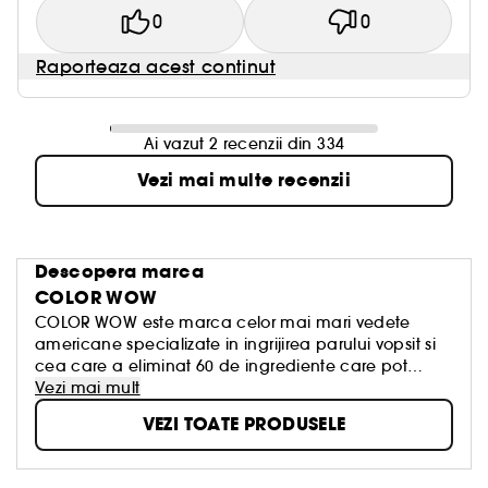
0
0
Raporteaza acest continut
Ai vazut 2 recenzii din 334
Vezi mai multe recenzii
Descopera marca
COLOR WOW
COLOR WOW este marca celor mai mari vedete
americane specializate in ingrijirea parului vopsit si
cea care a eliminat 60 de ingrediente care pot
transforma culoarea si calitatea parului. Chris
Vezi mai mult
Appleton, ambasador si hairstylist-ul oficial al
VEZI TOATE PRODUSELE
vedetelor, este cunoscut pentru stilul sau „Glass Hair”
realizat cu produsele noastre!