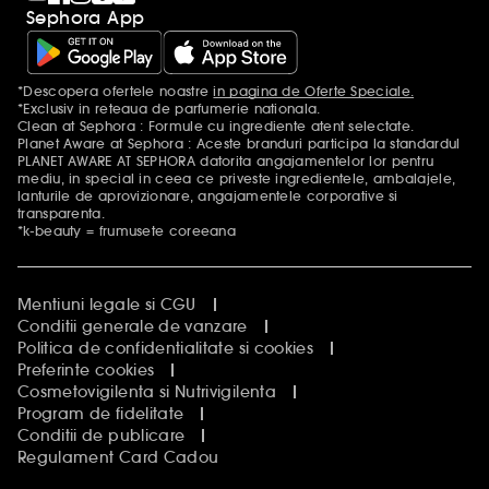
Sephora App
*Descopera ofertele noastre
in pagina de Oferte Speciale.
Mentiuni aditionale
*Exclusiv in reteaua de parfumerie nationala.
Clean at Sephora : Formule cu ingrediente atent selectate.
Planet Aware at Sephora : Aceste branduri participa la standardul
PLANET AWARE AT SEPHORA datorita angajamentelor lor pentru
mediu, in special in ceea ce priveste ingredientele, ambalajele,
lanturile de aprovizionare, angajamentele corporative si
transparenta.
*k-beauty = frumusete coreeana
Mentiuni legale si CGU
Conditii generale de vanzare
Politica de confidentialitate si cookies
Preferinte cookies
Cosmetovigilenta si Nutrivigilenta
Program de fidelitate
Conditii de publicare
Regulament Card Cadou