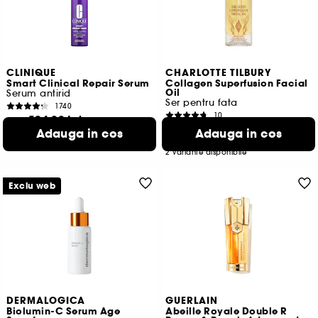
CLINIQUE
CHARLOTTE TILBURY
Smart Clinical Repair Serum
Collagen Superfusion Facial
Oil
Serum antirid
Ser pentru fata
1740
10
524,00 Lei
De la
184,00 Lei
Adauga in cos
De la
Adauga in cos
1.746,67 Lei
/
100ml
1.443,33 Lei
/
100ml
2 variante disponibile
2 variante disponibile
Exclu web
DERMALOGICA
GUERLAIN
Biolumin-C Serum Age
Abeille Royale Double R