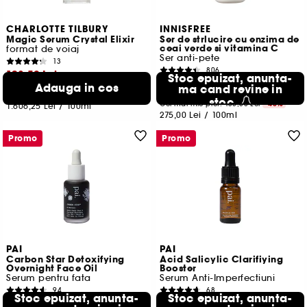
CHARLOTTE TILBURY
INNISFREE
Magic Serum Crystal Elixir
Ser de strlucire cu enzima de
ceai verde si vitamina C
format de voiaj
Ser anti-pete
13
806
128,50 Lei
Stoc epuizat, anunta-
82,50 Lei
Adauga in cos
ma cand revine in
Cel mai mic pret:
184,00 Lei
-30.2%
stoc
Cel mai mic pret:
150,00 Lei
-45%
1.606,25 Lei
/
100ml
275,00 Lei
/
100ml
Promo
Promo
PAI
PAI
Carbon Star Detoxifying
Acid Salicylic Clarifiying
Overnight Face Oil
Booster
Serum pentru fata
Serum Anti-Imperfectiuni
94
68
Stoc epuizat, anunta-
Stoc epuizat, anunta-
106,50 Lei
54,50 Lei