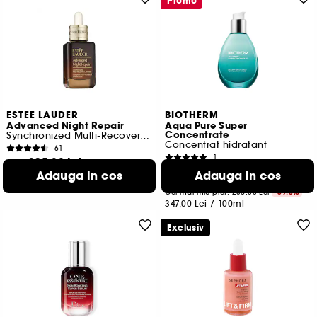
Promo
ESTEE LAUDER
BIOTHERM
Advanced Night Repair
Aqua Pure Super
Concentrate
Synchronized Multi-Recovery Complex
Concentrat hidratant
61
1
325,00 Lei
De la
173,50 Lei
Adauga in cos
Adauga in cos
1.676,67 Lei
/
100ml
4 variante disponibile
Cel mai mic pret:
286,00 Lei
-39.3%
347,00 Lei
/
100ml
Exclusiv