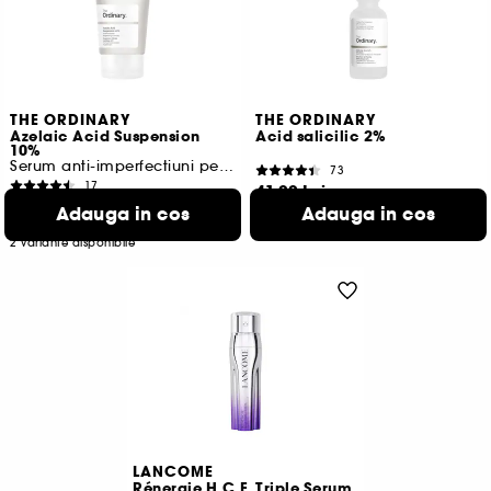
THE ORDINARY
THE ORDINARY
Azelaic Acid Suspension
Acid salicilic 2%
10%
Serum anti-imperfectiuni pentru stralucire
73
17
41,00 Lei
75,00 Lei
De la
Adauga in cos
Adauga in cos
136,67 Lei
/
100ml
250,00 Lei
/
100ml
2 variante disponibile
LANCOME
Rénergie H.C.F. Triple Serum