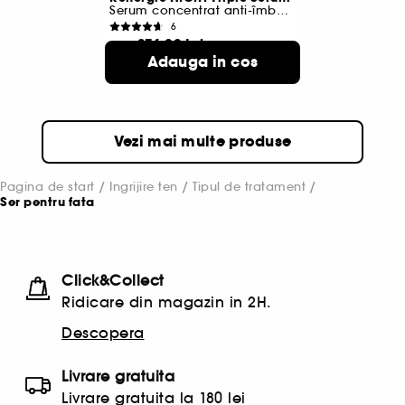
Serum concentrat anti-îmbătrânire
6
376,00 Lei
De la
Adauga in cos
1.546,00 Lei
/
100ml
2 variante disponibile
Vezi mai multe produse
Pagina de start
Ingrijire ten
Tipul de tratament
Ser pentru fata
Click&Collect
Ridicare din magazin in 2H.
Descopera
Livrare gratuita
Livrare gratuita la 180 lei