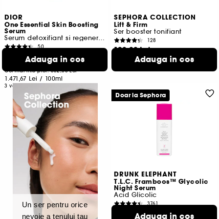
DIOR
SEPHORA COLLECTION
One Essential Skin Boosting
Lift & Firm
Serum
Ser booster tonifiant
Serum detoxifiant si regenerant pentru fata
128
50
120,00 Lei
441,50 Lei
De la
Adauga in cos
Adauga in cos
400,00 Lei
/
100ml
Cel mai mic pret:
552,00 Lei
1.471,67 Lei
/
100ml
3 variante disponibile
Doar la Sephora
DRUNK ELEPHANT
T.L.C. Framboos™ Glycolic
Night Serum
Acid Glicolic
3761
Un ser pentru orice
459,00 Lei
De la
Adauga in cos
nevoie a tenului tau