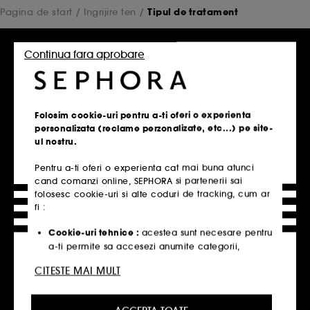
Pagina de start
Ingrijire ten
Tipul de tratament
Indispensabile pentru un ten perfect, produsele de ingrijire
Continua fara aprobare
a fetei vin in tot felul de forme si texturi! Serum, masca de
fata, ingrijirea buzelor, crema de zi sau crema de noapte,
Sephora aduna tot ce ai nevoie pentru a-ti exfolia, curata,
hidrata si rasfata tenul.
Folosim cookie-uri pentru a-ti oferi o experienta
personalizata (reclame perzonalizate, etc...) pe site-
Click&Collect
ul nostru.
Ridicare din magazin in 2H.
Pentru a-ti oferi o experienta cat mai buna atunci
Descopera
cand comanzi online, SEPHORA si partenerii sai
folosesc cookie-uri si alte coduri de tracking, cum ar
fi :
Livrare gratuita
Livrare gratuita la 180 lei
Cookie-uri tehnice :
acestea sunt necesare pentru
a-ti permite sa accesezi anumite categorii,
Descopera
produse si servicii, cat si pentru securitatea site-
CITESTE MAI MULT
ului. Acestea sunt esentiale pentru operarea
Plata securizata
tehnica a site-ului si nu pot fi dezactivate.
Visa, Mastercard, Paypal