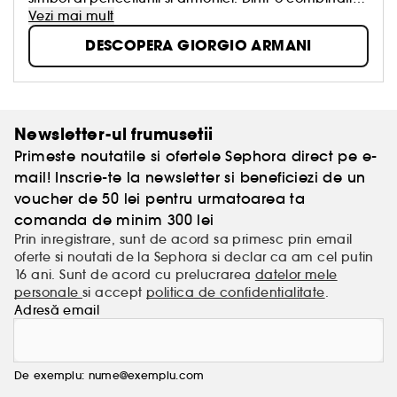
ingenioasa intre cele mai frumoase materii prime,
Vezi mai mult
Giorgio Armani creeaza un parfum care este atat
DESCOPERA GIORGIO ARMANI
atemporal si vibrant cat si fluid si simplu, la fel ca
viziunea sa in moda.
Newsletter-ul frumusetii
Primeste noutatile si ofertele Sephora direct pe e-
mail! Inscrie-te la newsletter si beneficiezi de un
voucher de 50 lei pentru urmatoarea ta
comanda de minim 300 lei
Prin inregistrare, sunt de acord sa primesc prin email
oferte si noutati de la Sephora si declar ca am cel putin
16 ani. Sunt de acord cu prelucrarea
datelor mele
personale
si accept
politica de confidentialitate
.
Adresă email
De exemplu: nume@exemplu.com