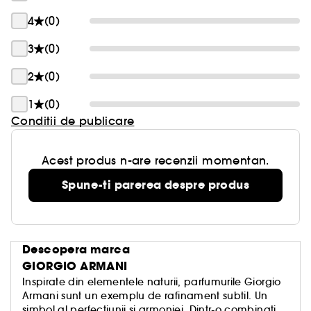
4
(0)
3
(0)
2
(0)
1
(0)
Conditii de publicare
Acest produs n-are recenzii momentan.
Spune-ti parerea despre produs
Descopera marca
GIORGIO ARMANI
Inspirate din elementele naturii, parfumurile Giorgio
Armani sunt un exemplu de rafinament subtil. Un
simbol al perfectiunii si armoniei. Dintr-o combinatie