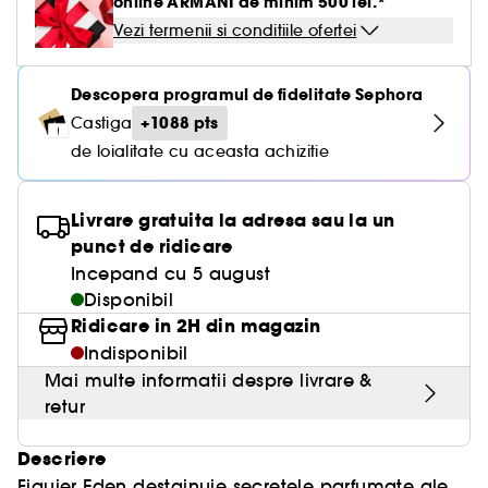
online ARMANI de minim 500 lei.*
Vezi termenii si conditiile ofertei
Descopera programul de fidelitate Sephora
+1088 pts
Castiga
de loialitate cu aceasta achizitie
Livrare gratuita la adresa sau la un
punct de ridicare
Incepand cu 5 august
Disponibil
Ridicare in 2H din magazin
Indisponibil
Mai multe informatii despre livrare &
retur
Descriere
Figuier Eden destainuie secretele parfumate ale