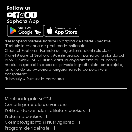
Follow us
Sephora App
*Descopera ofertele noastre
in pagina de Oferte Speciale.
Mentiuni aditionale
*Exclusiv in reteaua de parfumerie nationala.
Clean at Sephora : Formule cu ingrediente atent selectate.
Planet Aware at Sephora : Aceste branduri participa la standardul
PLANET AWARE AT SEPHORA datorita angajamentelor lor pentru
mediu, in special in ceea ce priveste ingredientele, ambalajele,
lanturile de aprovizionare, angajamentele corporative si
transparenta.
*k-beauty = frumusete coreeana
Mentiuni legale si CGU
Conditii generale de vanzare
Politica de confidentialitate si cookies
Preferinte cookies
Cosmetovigilenta si Nutrivigilenta
Program de fidelitate