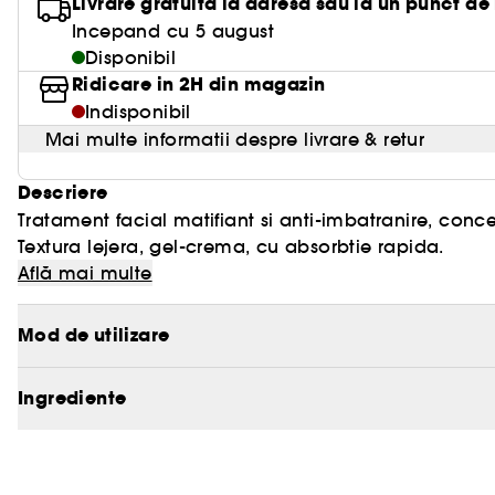
Livrare gratuita la adresa sau la un punct de
Incepand cu 5 august
Disponibil
Ridicare in 2H din magazin
Indisponibil
Mai multe informatii despre livrare & retur
Descriere
Tratament facial matifiant si anti-imbatranire, conc
Textura lejera, gel-crema, cu absorbtie rapida.
Află mai multe
Potrivit pentru pielea mixta/grasa, inclusiv pentru ce
Mod de utilizare
Un tratament facial inovator anti-imbatranire si mat
barbati, cu o textura lejera de crema-gel, reconfort
Ingrediente
meristematice de Sequoia previn formarea de noi ridu
redensificand pielea. Apa distilata de ienupar italian
Rezultate: pielea este mai tonifiata, proaspata si unif
minimizeaza imperfectiunile. Combinata cu un activ 
tenul arata mai sanatos. Potrivit pentru pielea mixta
sebum, garantand un efect matifiat.
sensibila.