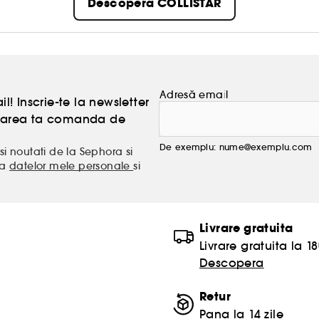
Descopera COLLISTAR
Adresă email
l! Inscrie-te la newsletter
atoarea ta comanda de
De exemplu: nume@exemplu.com
si noutati de la Sephora si
ea
datelor mele personale
si
Livrare gratuita
Livrare gratuita la 18
Descopera
Retur
Pana la 14 zile