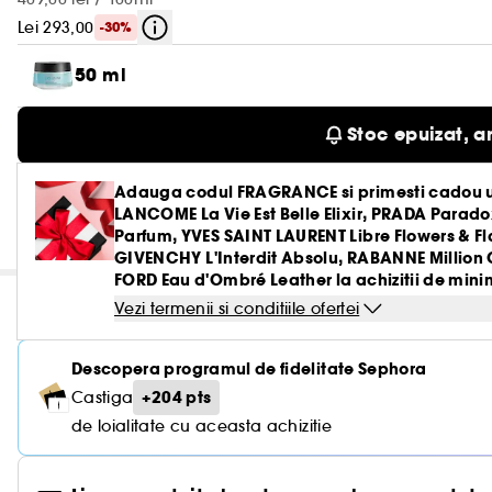
Lei 293,00
-30%
50 ml
Stoc epuizat, a
Adauga codul FRAGRANCE si primesti cadou u
LANCOME La Vie Est Belle Elixir, PRADA Parado
Parfum, YVES SAINT LAURENT Libre Flowers & 
GIVENCHY L'Interdit Absolu, RABANNE Million 
FORD Eau d'Ombré Leather la achizitii de minim
Vezi termenii si conditiile ofertei
Descopera programul de fidelitate Sephora
+204 pts
Castiga
de loialitate cu aceasta achizitie