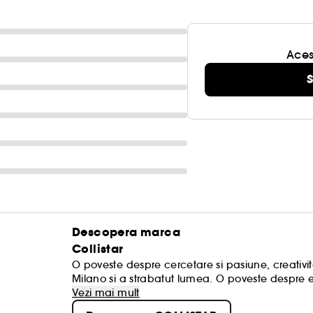
Aces
S
Descopera marca
Collistar
O poveste despre cercetare si pasiune, creativita
Milano si a strabatut lumea. O poveste despre e
acompaniat femeile zi de zi timp de peste 30 a
Vezi mai mult