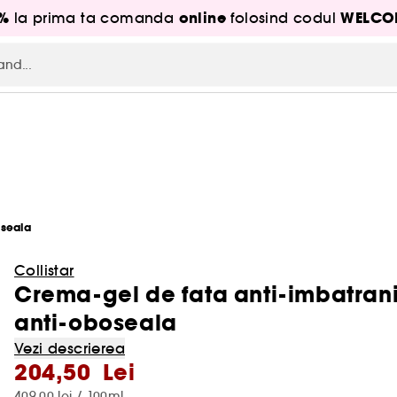
5%
online
WELCO
la prima ta comanda
folosind codul
oseala
Collistar
Crema-gel de fata anti-imbatrani
anti-oboseala
Vezi descrierea
204,50 Lei
409,00 lei / 100ml