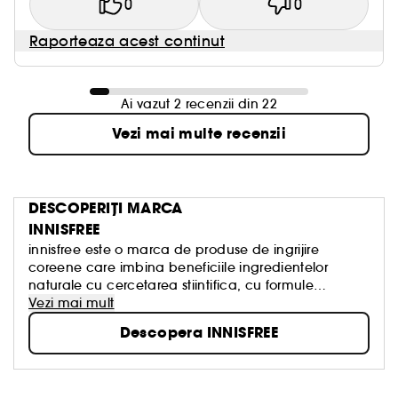
0
0
Raporteaza acest continut
Ai vazut 2 recenzii din 22
Vezi mai multe recenzii
DESCOPERIȚI MARCA
INNISFREE
innisfree este o marca de produse de ingrijire
coreene care imbina beneficiile ingredientelor
naturale cu cercetarea stiintifica, cu formule
inovatoare si rezultate dovedite clinic.
Vezi mai mult
Descopera INNISFREE