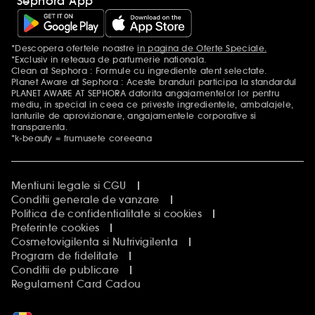
Sephora App
*Descopera ofertele noastre
in pagina de Oferte Speciale.
Mentiuni aditionale
*Exclusiv in reteaua de parfumerie nationala.
Clean at Sephora : Formule cu ingrediente atent selectate.
Planet Aware at Sephora : Aceste branduri participa la standardul
PLANET AWARE AT SEPHORA datorita angajamentelor lor pentru
mediu, in special in ceea ce priveste ingredientele, ambalajele,
lanturile de aprovizionare, angajamentele corporative si
transparenta.
*k-beauty = frumusete coreeana
Mentiuni legale si CGU
Conditii generale de vanzare
Politica de confidentialitate si cookies
Preferinte cookies
Cosmetovigilenta si Nutrivigilenta
Program de fidelitate
Conditii de publicare
Regulament Card Cadou