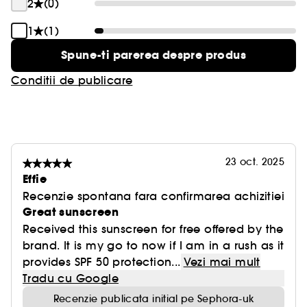
realizat pe 30 de femei cu varste cuprinse intre 20
2
(0)
si 35 de ani
1
(1)
Fabricat in Coreea - Preparat vegan (fara
Spune-ti parerea despre produs
ingrediente de origine animala)
Conditii de publicare
23 oct. 2025
Effie
Recenzie spontana fara confirmarea achizitiei
Great sunscreen
Received this sunscreen for free offered by the
brand. It is my go to now if I am in a rush as it
provides SPF 50 protection...
Vezi mai mult
Tradu cu Google
Recenzie publicata initial pe Sephora-uk