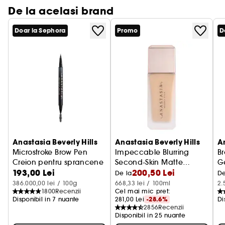
De la acelasi brand
Doar la Sephora
Promo
D
Anastasia Beverly Hills
Anastasia Beverly Hills
An
Microstroke Brow Pen
Impeccable Blurring
B
Creion pentru sprancene
Second-Skin Matte
G
193,00 Lei
200,50 Lei
Foundation
Fond de ten
De la
De
386.000,00 lei / 100g
668,33 lei / 100ml
2.
1800
Recenzii
Cel mai mic pret: 
Disponibil in 7 nuante
281,00 Lei
-28.6%
Di
2856
Recenzii
Disponibil in 25 nuante