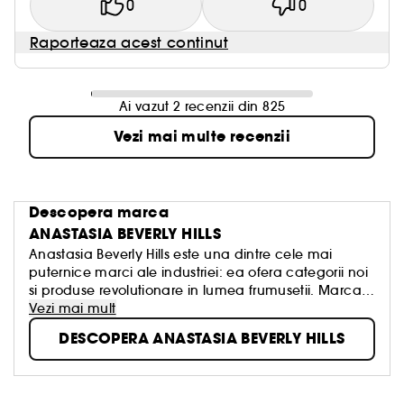
0
0
Raporteaza acest continut
Ai vazut 2 recenzii din 825
Vezi mai multe recenzii
Descopera marca
ANASTASIA BEVERLY HILLS
Anastasia Beverly Hills este una dintre cele mai
puternice marci ale industriei: ea ofera categorii noi
si produse revolutionare in lumea frumusetii. Marca
este cunoscuta pentru formulele sale pentru
Vezi mai mult
definirea sprancenelor, conturarea ochilor si pentru
DESCOPERA ANASTASIA BEVERLY HILLS
paletele create pentru modelarea si evidentierea
trasaturilor fetei.