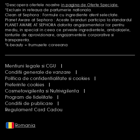
*Descopera ofertele noastre
in pagina de Oferte Speciale.
Mentiuni aditionale
*Exclusiv in reteaua de parfumerie nationala.
Clean at Sephora : Formule cu ingrediente atent selectate.
Planet Aware at Sephora : Aceste branduri participa la standardul
PLANET AWARE AT SEPHORA datorita angajamentelor lor pentru
mediu, in special in ceea ce priveste ingredientele, ambalajele,
lanturile de aprovizionare, angajamentele corporative si
transparenta.
*k-beauty = frumusete coreeana
Mentiuni legale si CGU
Conditii generale de vanzare
Politica de confidentialitate si cookies
Preferinte cookies
Cosmetovigilenta si Nutrivigilenta
Program de fidelitate
Conditii de publicare
Regulament Card Cadou
Romania