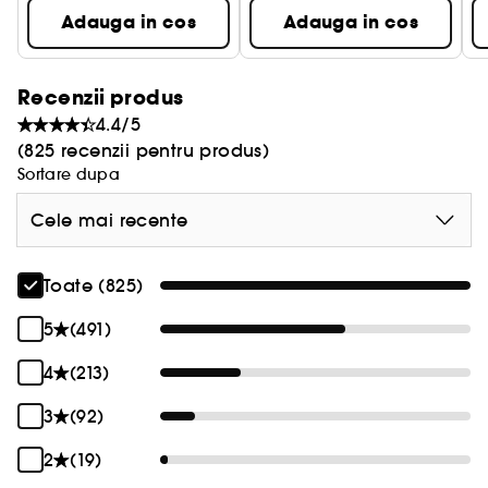
Adauga in cos
Adauga in cos
Recenzii produs
4.4/5
(825 recenzii pentru produs)
Sortare dupa
Cele mai recente
Toate (825)
5
(491)
4
(213)
3
(92)
2
(19)