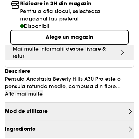
Ridicare in 2H din magazin
Pentru a afla stocul, selecteaza
magazinul tau preferat
Disponibil
Alege un magazin
Mai multe informatii despre livrare &
retur
Descriere
Pensula Anastasia Beverly Hills A30 Pro este o
pensula rotunda medie, compusa din fibre
sintetice ferme, care ofera o acoperire medie
Află mai multe
pana la totala la aplicarea produselor pe fata si
corp.
Mod de utilizare
Ingrediente