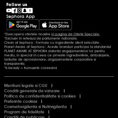
Follow us
Sephora App
*Descopera ofertele noastre
in pagina de Oferte Speciale.
Mentiuni aditionale
*Exclusiv in reteaua de parfumerie nationala.
Clean at Sephora : Formule cu ingrediente atent selectate.
Planet Aware at Sephora : Aceste branduri participa la standardul
PLANET AWARE AT SEPHORA datorita angajamentelor lor pentru
mediu, in special in ceea ce priveste ingredientele, ambalajele,
lanturile de aprovizionare, angajamentele corporative si
transparenta.
*k-beauty = frumusete coreeana
Mentiuni legale si CGU
Conditii generale de vanzare
Politica de confidentialitate si cookies
Preferinte cookies
Cosmetovigilenta si Nutrivigilenta
Program de fidelitate
Conditii de publicare