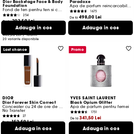
Dior Backstage Face & Body
Paradoxe
Foundation
Apa de parfum reincarcabila femei
Fond de ten pentru ten si corp
1675
254
498,00 Lei
De la
202,50 Lei
De la
1.660,00 Lei
/
100ml
Adauga in cos
Adauga in cos
4 variante disponibile
Cel mai mic pret:
254,00 Lei
405,00 Lei
/
100ml
20 variante disponibile
Last chance
Promo
DIOR
YVES SAINT LAURENT
Dior Forever Skin Correct
Black Opium Glitter
Concealer cu 24 de ore de rezistenta
Apa de parfum pentru femei
No Transfer
1751
27
341,50 Lei
De la
152,50 Lei
De la
Cel mai mic pret:
488,00 Lei
-30%
Adauga in cos
Adauga in cos
Cel mai mic pret:
219,00 Lei
1.138,33 Lei
/
100ml