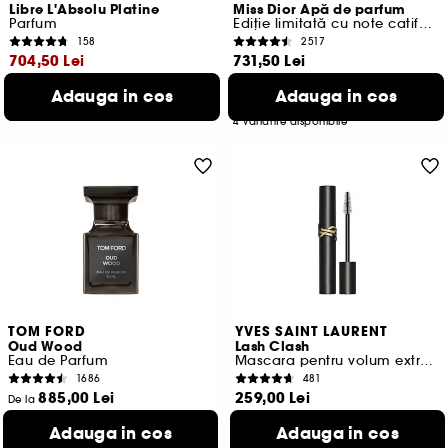
Libre L'Absolu Platine
Miss Dior Apă de parfum
Parfum
Ediție limitată cu note catifelate și senzuale
158
2517
704,50 Lei
731,50 Lei
Cel mai mic pret:
1.007,00 Lei
-30%
Cel mai mic pret: 915,00 Lei
Adauga in cos
Adauga in cos
782,78 Lei
/
100ml
731,50 Lei
/
100ml
4 variante disponibile
TOM FORD
YVES SAINT LAURENT
Oud Wood
Lash Clash
Eau de Parfum
Mascara pentru volum extrem
1686
481
885,00 Lei
259,00 Lei
De la
2.950,00 Lei
/
100ml
3.453,33 Lei
/
100ml
Adauga in cos
Adauga in cos
3 variante disponibile
5 variante disponibile