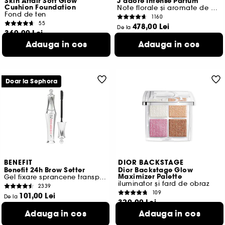
Skin Affair Soft Glow
J'adore Intense Parfum
Cushion Foundation
Note florale și aromate de miere
Fond de ten
1160
55
478,00 Lei
De la
360,00 Lei
1.362,00 Lei
/
100ml
413,79 Lei
/
100g
Adauga in cos
Adauga in cos
3 variante disponibile
10 variante disponibile
Doar la Sephora
BENEFIT
DIOR BACKSTAGE
Benefit 24h Brow Setter
Dior Backstage Glow
Maximizer Palette
Gel fixare sprancene transparent
iluminator și fard de obraz
2339
109
101,00 Lei
De la
320,00 Lei
2.500,00 Lei
/
100ml
3.200,00 Lei
/
100g
Adauga in cos
Adauga in cos
2 variante disponibile
5 variante disponibile