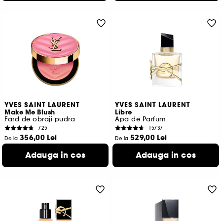
YVES SAINT LAURENT
YVES SAINT LAURENT
Make Me Blush
Libre
Fard de obraji pudra
Apa de Parfum
725
15737
356,00 Lei
529,00 Lei
De la
De la
7.120,00 Lei
/
100g
1.763,33 Lei
/
100ml
Adauga in cos
Adauga in cos
8 variante disponibile
3 variante disponibile