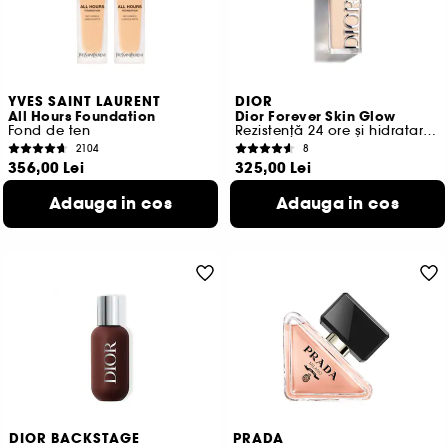
YVES SAINT LAURENT
DIOR
All Hours Foundation
Dior Forever Skin Glow
Fond de ten
Rezistență 24 ore și hidratare 48 ore
2104
8
356,00 Lei
325,00 Lei
1.424,00 Lei
/
100ml
1.625,00 Lei
/
100ml
Adauga in cos
Adauga in cos
21 variante disponibile
45 variante disponibile
DIOR BACKSTAGE
PRADA