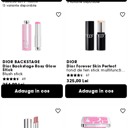
1.386,36 Lei
/
100ml
3 variante disponibile
13 variante disponibile
DIOR BACKSTAGE
DIOR
Dior Backstage Rosy Glow
Dior Forever Skin Perfect
Stick
fond de ten stick multifuncțional
Blush stick
67
49
325,00 Lei
254,00 Lei
3.250,00 Lei
/
100g
4.233,33 Lei
/
100g
Adauga in cos
Adauga in cos
25 variante disponibile
7 variante disponibile