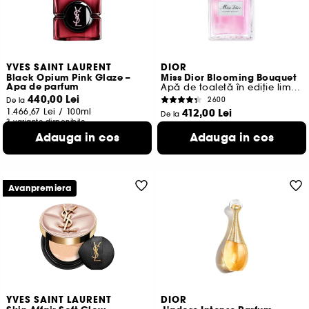
YVES SAINT LAURENT
DIOR
Black Opium Pink Glaze –
Miss Dior Blooming Bouquet
Apa de parfum
Apă de toaletă în ediție limitată
440,00 Lei
2600
De la
1.466,67 Lei
/
100ml
412,00 Lei
De la
3 variante disponibile
1.138,00 Lei
/
100ml
Adauga in cos
Adauga in cos
4 variante disponibile
Avanpremiera
YVES SAINT LAURENT
DIOR