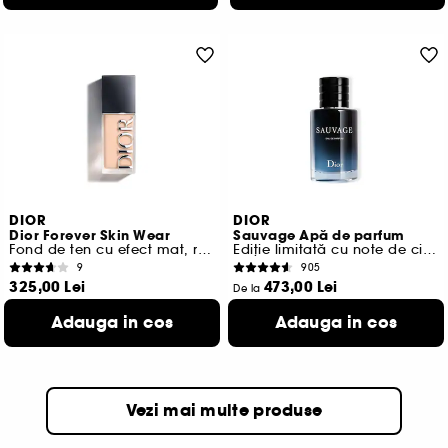
DIOR
DIOR
Dior Forever Skin Wear
Sauvage Apă de parfum
Fond de ten cu efect mat, rezistență 24 de ore
Ediție limitată cu note de citrice și de vanilie
9
905
325,00 Lei
473,00 Lei
De la
1.083,33 Lei
/
100ml
931,67 Lei
/
100ml
Adauga in cos
Adauga in cos
45 variante disponibile
5 variante disponibile
Vezi mai multe produse