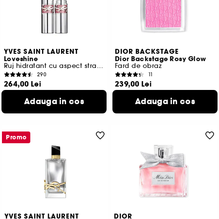
YVES SAINT LAURENT
DIOR BACKSTAGE
Loveshine
Dior Backstage Rosy Glow
Ruj hidratant cu aspect stralucitor
Fard de obraz
290
11
264,00 Lei
239,00 Lei
8.250,00 Lei
/
100g
5.311,11 Lei
/
100g
Adauga in cos
Adauga in cos
21 variante disponibile
10 variante disponibile
Promo
YVES SAINT LAURENT
DIOR