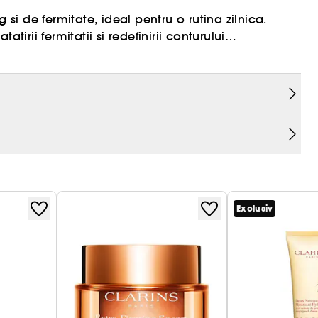
 si de fermitate, ideal pentru o rutina zilnica.
tirii fermitatii si redefinirii conturului
our 15 ml;Extra-Firming Night 15 ml;Total Eye Lift 3
zibil revitalizat.
Exclusiv