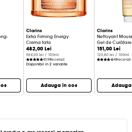
Clarins
Clarins
ong-
Extra Firming Energy
Nettoyant Mouss
Crema fata
Gel de Curățare
482,00 Lei
151,00 Lei
964,00 lei / 100ml
120,80 lei / 100ml
459
Recenzii
4
Recenzii
Disponibil in 2 variante
cos
Adauga in cos
Adauga 