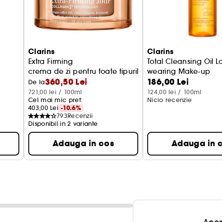
Clarins
Clarins
Extra Firming
Total Cleansing Oil L
crema de zi pentru toate tipurile de ten
wearing Make-up
360,50 Lei
186,00 Lei
Ulei demachiant
De la
721,00 lei / 100ml
124,00 lei / 100ml
Cel mai mic pret: 
Nicio recenzie
403,00 Lei
-10.6%
793
Recenzii
Disponibil in 2 variante
Adauga in cos
Adauga in 