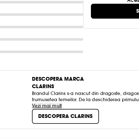
Aces
S
DESCOPERA MARCA
CLARINS
Brandul Clarins s-a nascut din dragoste, dragost
frumusetea femeilor. De la deschiderea primului I
produselor de ingrijire din gama de top, Clarins 
Vezi mai mult
e mai bun din natura, cautand elementele activ
DESCOPERA CLARINS