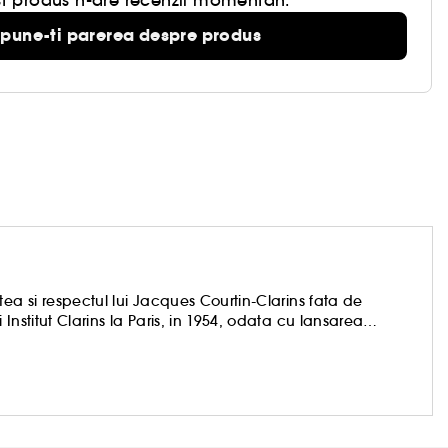
t produs n-are recenzii momentan.
pune-ti parerea despre produs
ea si respectul lui Jacques Courtin-Clarins fata de
nstitut Clarins la Paris, in 1954, odata cu lansarea
lucreaza fara incetare pentru a oferi fiecarei femei tot ce
e pretioase pentru piele.