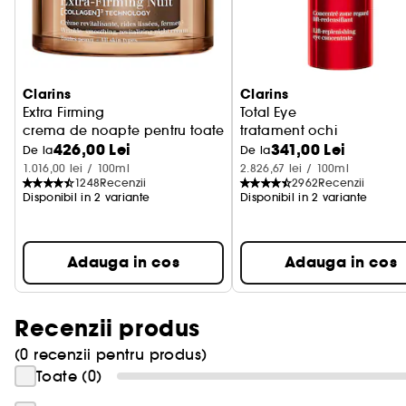
Clarins
Clarins
Extra Firming
Total Eye
crema de noapte pentru toate tipurile de ten
tratament ochi
426,00 Lei
341,00 Lei
De la
De la
1.016,00 lei / 100ml
2.826,67 lei / 100ml
1248
Recenzii
2962
Recenzii
Disponibil in 2 variante
Disponibil in 2 variante
Adauga in cos
Adauga in cos
Recenzii produs
(0 recenzii pentru produs)
Toate (0)