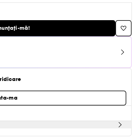
nunțați-mă!
 ridicare
nta-ma