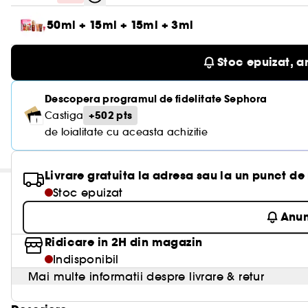
50ml + 15ml + 15ml + 3ml
Stoc epuizat, a
Descopera programul de fidelitate Sephora
+502 pts
Castiga
de loialitate cu aceasta achizitie
re
Livrare gratuita la adresa sau la un punct de
Stoc epuizat
Anu
Ridicare in 2H din magazin
Indisponibil
Mai multe informatii despre livrare & retur