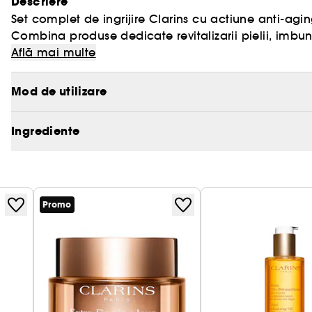
Descriere
Set complet de ingrijire Clarins cu actiune anti-aging
Combina produse dedicate revitalizarii pielii, imbunata
fetei.Continut set:Double Serum 50 ml;Extra-Firming J
Află mai multe
ml;Rutina eficienta pentru un ten mai ferm, neted si vi
Mod de utilizare
Ingrediente
Promo