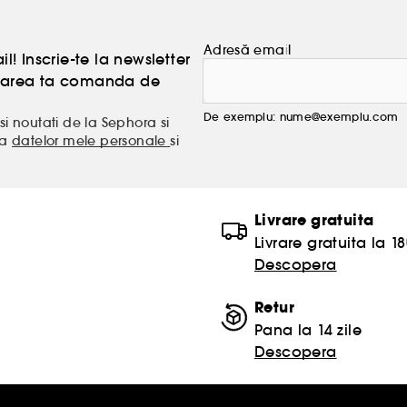
Adresă email
l! Inscrie-te la newsletter
atoarea ta comanda de
De exemplu: nume@exemplu.com
si noutati de la Sephora si
ea
datelor mele personale
si
Livrare gratuita
Livrare gratuita la 18
Descopera
Retur
Pana la 14 zile
Descopera