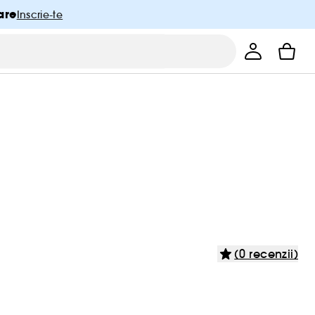
are
Inscrie-te
(0 recenzii)