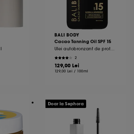
urile dummeavoastra so optiunile de
BALI BODY
alizezi alegerile privind plasarea acestor
Cacao Tanning Oil SPF 15
 sau "Respinge toate". Poti alege sa iti
l
Ulei autobronzant de protectie
.
2
129,00 Lei
129,00 Lei
/
100ml
Doar la Sephora