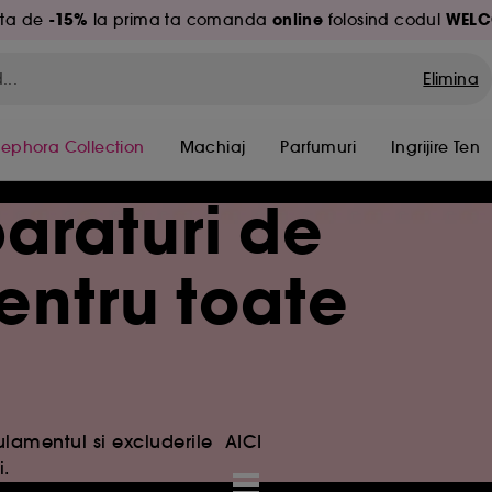
-15%
online
WELC
ita de
la prima ta comanda
folosind codul
Elimina
Sephora Collection
Machiaj
Parfumuri
Ingrijire Ten
araturi de
pentru toate
gulamentul si excluderile
AICI
i.