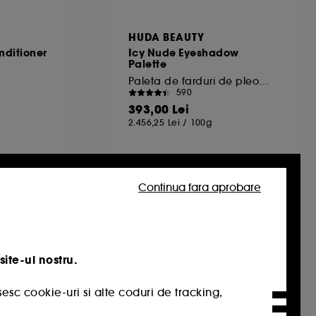
HUDA BEAUTY
nditioner
Icy Nude Eyeshadow
Palette
Paleta de farduri de pleoape
590
393,00 Lei
2.456,25 Lei
/
100g
Continua fara aprobare
Promo
site-ul nostru.
esc cookie-uri si alte coduri de tracking,