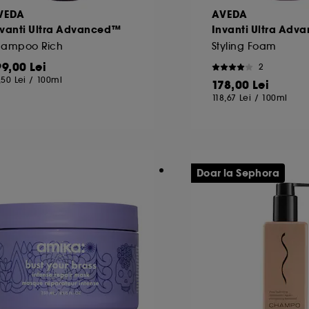
VEDA
AVEDA
nvanti Ultra Advanced™
Invanti Ultra Ad
hampoo Rich
Styling Foam
99,00 Lei
2
,50 Lei
/
100ml
178,00 Lei
118,67 Lei
/
100ml
Doar la Sephora