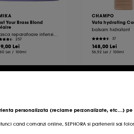
MIKA
CHAMPO
st Your Brass Blond
Vata hydrating Co
laire
balsam hidratant
Masca reparatoare intensiva
37
257
19,00 Lei
148,00 Lei
,60 Lei
/
100ml
56,92 Lei
/
100ml
 la Sephora
rienta personalizata (reclame perzonalizate, etc...) pe 
tunci cand comanzi online, SEPHORA si partenerii sai folos