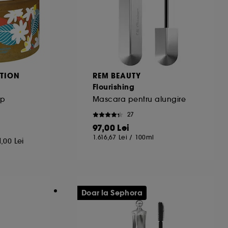
TION
REM BEAUTY
e
Flourishing
rp
Mascara pentru alungire
27
97,00 Lei
1.616,67 Lei
/
100ml
1,00 Lei
Doar la Sephora