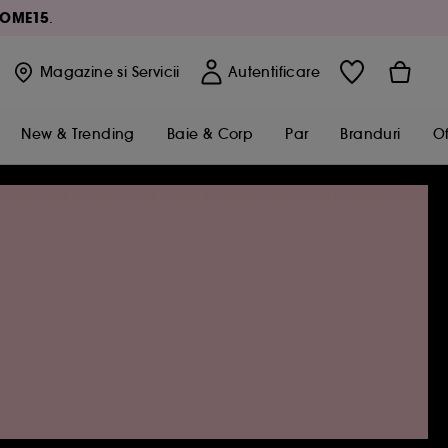
OME15
.
Magazine
si Servicii
Autentificare
New & Trending
Baie & Corp
Par
Branduri
Of