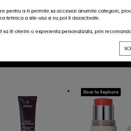
e pentru a-ti permite sa accesezi anumite categorii, produse
a tehnica a site-ului si nu pot fi dezactivate.
IA
AMIKA
imtless Lash Mascara
Blowout Babe
 sa iti oferim o experienta personalizata, prin recomandare
ascara
Perie electrica
 oferte promotionale special create profilului tau.
6794
4
SC
ocializare :
acestea sunt folosite pentru a-ti oferi continu
80,00 Lei
572,00 Lei
de socializare, in baza site-urilor pe care le-ai vizitat, isto
0,00 Lei
/
100g
71,14 Lei
/
100g
e permite sa obtinem date statistice privind numarul de vizi
nta site-ului.
Doar la Sephora
line :
ne permit sa evitam platile frauduloase si furtul de 
cu noi anumite informatii si toate functionalitatile si se