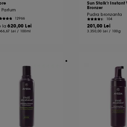
bre
Sun Stalk'r Instan
Bronzer
e Parfum
Pudra bronzanta
12966
104
620,00 Lei
201,00 Lei
e la
066,67 Lei
/
100ml
3.350,00 Lei
/
100g