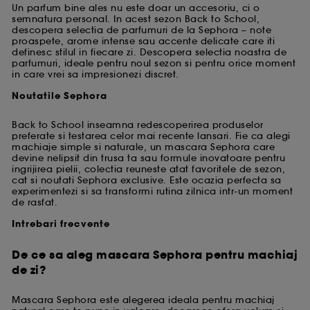
Un parfum bine ales nu este doar un accesoriu, ci o
semnatura personal. In acest sezon Back to School,
descopera selectia de parfumuri de la Sephora – note
proaspete, arome intense sau accente delicate care iti
definesc stilul in fiecare zi. Descopera selectia noastra de
parfumuri, ideale pentru noul sezon si pentru orice moment
in care vrei sa impresionezi discret.
Noutatile Sephora
Back to School inseamna redescoperirea produselor
preferate si testarea celor mai recente lansari. Fie ca alegi
machiaje simple si naturale, un mascara Sephora care
devine nelipsit din trusa ta sau formule inovatoare pentru
ingrijirea pielii, colectia reuneste atat favoritele de sezon,
cat si noutati Sephora exclusive. Este ocazia perfecta sa
experimentezi si sa transformi rutina zilnica intr-un moment
de rasfat.
Intrebari frecvente
De ce sa aleg mascara Sephora pentru machiaj
de zi?
Mascara Sephora este alegerea ideala pentru machiaj