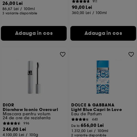
911
26,00 Lei
90,00 Lei
86,67 Lei
/
100ml
360,00 Lei
/
100ml
3 variante disponibile
Adauga in cos
Adauga in cos
DIOR
DOLCE & GABBANA
Diorshow Iconic Overcurl
Light Blue Capri In Love
Mascara pentru volum
Eau de Parfum
24 de ore de rezistenta
440
996
656,00 Lei
De la
246,00 Lei
1.312,00 Lei
/
100ml
4.100,00 Lei
/
100g
2 variante disponibile