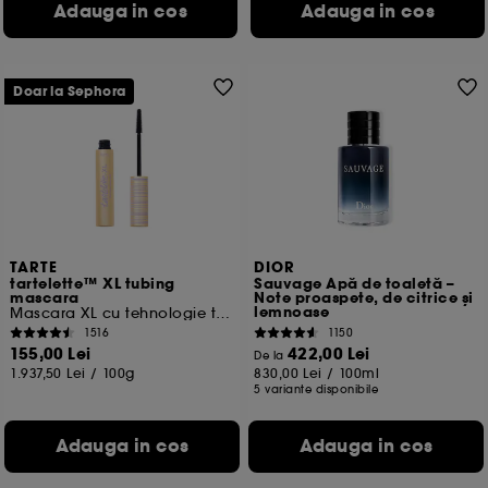
Adauga in cos
Adauga in cos
Doar la Sephora
TARTE
DIOR
tartelette™ XL tubing
Sauvage Apă de toaletă –
mascara
Note proaspete, de citrice și
lemnoase
Mascara XL cu tehnologie tubing
1516
1150
155,00 Lei
422,00 Lei
De la
1.937,50 Lei
/
100g
830,00 Lei
/
100ml
5 variante disponibile
Adauga in cos
Adauga in cos