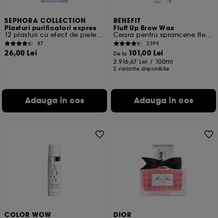
SEPHORA COLLECTION
BENEFIT
Plasturi purificatori expres
Fluff Up Brow Wax
12 plasturi cu efect de piele din hidrocoloizi
Ceara pentru sprancene flexibila
87
2399
26,00 Lei
101,00 Lei
De la
2.916,67 Lei
/
100ml
2 variante disponibile
Adauga in cos
Adauga in cos
COLOR WOW
DIOR