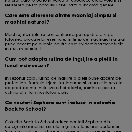
natural care te pune in valoare, deoarece ofera volum si
rezistenta pe tot parcursul zilei, fara a incarca genele.
Care este diferenta dintre machiaj simplu si
machiaj natural?
Machiajul simplu se concentreaza pe rapiditate si pe
folosirea produselor esentiale, in timp ce machiajul natural
pune accent pe nuante neutre care evidentiaza trasaturile
intr-un mod subtil.
Cum pot adapta rutina de ingrijire a pielii in
functie de sezon?
In sezonul cald, rutina de ingrijire a pielii pune accent pe
protectie si formule lejere, iar toamna si iarna este nevoie
de produse mai nutritive si hidratante, pentru a pastra
echilibrul si luminozitatea pielii.
Ce noutati Sephora sunt incluse in colectia
Back to School?
Colectia Back to School aduce noutati Sephora din
categoriile machiaj simplu, ingrijirea tenului si parfumuri.
Sunt disponibile produse exclusive si lansari recente care