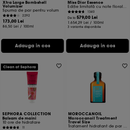
Xtra Large Bombshell
Miss Dior Essence
Volumizer
Ediție limitată cu note florale delicioase și lemnoase
Spuma de par pentru volum
1340
2292
579,00 Lei
De la
173,00 Lei
1.654,29 Lei
/
100ml
86,50 Lei
/
100ml
3 variante disponibile
Adauga in cos
Adauga in cos
Clean at Sephora
SEPHORA COLLECTION
MOROCCANOIL
Balsam de maini
Moroccanoil Treatment
Travel Size
10 ore de hidratare
Tratament hidratant de par pentru netezire
11