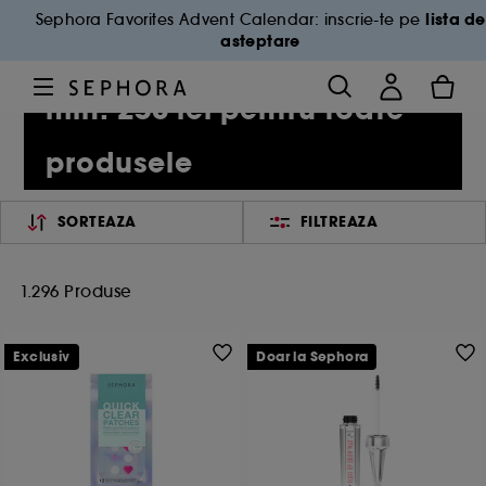
lista de
Sephora Favorites Advent Calendar: inscrie-te pe
asteptare
-25% la cumparaturi de
min. 250 lei pentru toate
produsele
SORTEAZA
FILTREAZA
1.296 Produse
Exclusiv
Doar la Sephora