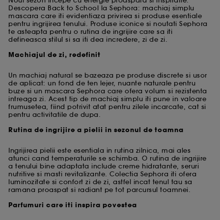
Noul sezon incepe cu energie proaspata si inspiratie.
Descopera Back to School la Sephora: machiaj simplu
mascara care iti evidentiaza privirea si produse esentiale
pentru ingrijirea tenului. Produse iconice si noutati Sephora
te asteapta pentru o rutina de ingrijire care sa iti
defineasca stilul si sa iti dea incredere, zi de zi.
Machiajul de zi, redefinit
Un machiaj natural se bazeaza pe produse discrete si usor
de aplicat: un fond de ten lejer, nuante naturale pentru
buze si un mascara Sephora care ofera volum si rezistenta
intreaga zi. Acest tip de machiaj simplu iti pune in valoare
frumusetea, fiind potrivit atat pentru zilele incarcate, cat si
pentru activitatile de dupa.
Rutina de ingrijire a pielii in sezonul de toamna
Ingrijirea pielii este esentiala in rutina zilnica, mai ales
atunci cand temperaturile se schimba. O rutina de ingrijire
a tenului bine adaptata include creme hidratante, seruri
nutritive si masti revitalizante. Colectia Sephora iti ofera
luminozitate si confort zi de zi, astfel incat tenul tau sa
ramana proaspat si radiant pe tot parcursul toamnei.
Parfumuri care iti inspira povestea