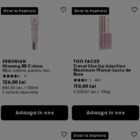
Doar la Sephora
Doar la Sephora
ERBORIAN
TOO FACED
Ginseng BB Crème
Travel Size Lip Injection
Maximum Plump-Luciu de
Mini crema pentru ten
Buze
11
443
126,00 Lei
110,00 Lei
840,00 Lei
/
100ml
3.928,57 Lei
/
100g
5 variante disponibile
Adauga in cos
Adauga in cos
Doar la Sephora