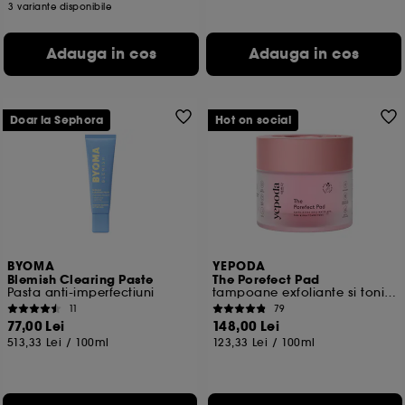
3 variante disponibile
Adauga in cos
Adauga in cos
Doar la Sephora
Hot on social
BYOMA
YEPODA
Blemish Clearing Paste
The Porefect Pad
Pasta anti-imperfectiuni
tampoane exfoliante si tonifiante, cu AHA, BHA, PHA
11
79
77,00 Lei
148,00 Lei
513,33 Lei
/
100ml
123,33 Lei
/
100ml