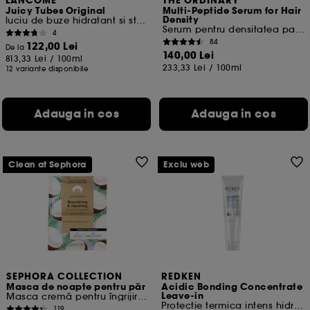
LANCOME
THE ORDINARY
Juicy Tubes Original
Multi-Peptide Serum for Hair
Cu exceptia cookie-urilor tehnice, plasarea si citirea
Density
luciu de buze hidratant si stralucitor
Serum pentru densitatea parului
celorlalte necesita acordul tau. Poti sa iti personalizezi
4
84
alegerile privind plasarea acestor cookies folosind
122,00 Lei
De la
140,00 Lei
optiunea "Schimba preferintele" de mai jos, sau poti
813,33 Lei
/
100ml
233,33 Lei
/
100ml
12 variante disponibile
apasa butonul de "Accepta toate" sau "Respinge
toate". Poti alege sa iti modifici preferintele oricand.
Daca doresti mai multe informatii despre cookie-urile
folosite, click
aici
.
Adauga in cos
Adauga in cos
Clean at Sephora
Exclu web
SEPHORA COLLECTION
REDKEN
Masca de noapte pentru păr
Acidic Bonding Concentrate
Leave-in
Masca cremă pentru îngrijirea părului + bonetă
Protectie termica intens hidratanta
119