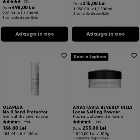
120
315,00 Lei
De la
498,00 Lei
De la
1.050,00 Lei
/
100ml
996,00 Lei
/
100ml
3 variante disponibile
3 variante disponibile
Adauga in cos
Adauga in cos
Doar la Sephora
OLAPLEX
ANASTASIA BEVERLY HILLS
No.9 Bond Protector
Loose Setting Powder
Ser nutritiv pentru păr
Pudra pulbere de fixare
990
1139
166,00 Lei
255,00 Lei
De la
184,44 Lei
/
100ml
1.020,00 Lei
/
100g
3 variante disponibile