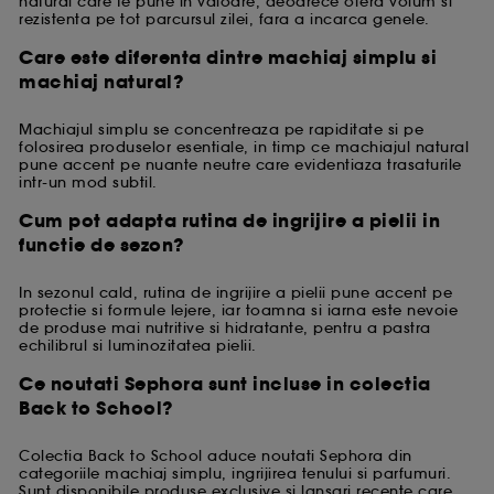
natural care te pune in valoare, deoarece ofera volum si
rezistenta pe tot parcursul zilei, fara a incarca genele.
Care este diferenta dintre machiaj simplu si
machiaj natural?
Machiajul simplu se concentreaza pe rapiditate si pe
folosirea produselor esentiale, in timp ce machiajul natural
pune accent pe nuante neutre care evidentiaza trasaturile
intr-un mod subtil.
Cum pot adapta rutina de ingrijire a pielii in
functie de sezon?
In sezonul cald, rutina de ingrijire a pielii pune accent pe
protectie si formule lejere, iar toamna si iarna este nevoie
de produse mai nutritive si hidratante, pentru a pastra
echilibrul si luminozitatea pielii.
Ce noutati Sephora sunt incluse in colectia
Back to School?
Colectia Back to School aduce noutati Sephora din
categoriile machiaj simplu, ingrijirea tenului si parfumuri.
Sunt disponibile produse exclusive si lansari recente care