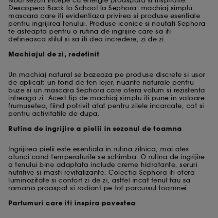
Noul sezon incepe cu energie proaspata si inspiratie.
Descopera Back to School la Sephora: machiaj simplu
mascara care iti evidentiaza privirea si produse esentiale
pentru ingrijirea tenului. Produse iconice si noutati Sephora
te asteapta pentru o rutina de ingrijire care sa iti
defineasca stilul si sa iti dea incredere, zi de zi.
Machiajul de zi, redefinit
Un machiaj natural se bazeaza pe produse discrete si usor
de aplicat: un fond de ten lejer, nuante naturale pentru
buze si un mascara Sephora care ofera volum si rezistenta
intreaga zi. Acest tip de machiaj simplu iti pune in valoare
frumusetea, fiind potrivit atat pentru zilele incarcate, cat si
pentru activitatile de dupa.
Rutina de ingrijire a pielii in sezonul de toamna
Ingrijirea pielii este esentiala in rutina zilnica, mai ales
atunci cand temperaturile se schimba. O rutina de ingrijire
a tenului bine adaptata include creme hidratante, seruri
nutritive si masti revitalizante. Colectia Sephora iti ofera
luminozitate si confort zi de zi, astfel incat tenul tau sa
ramana proaspat si radiant pe tot parcursul toamnei.
Parfumuri care iti inspira povestea