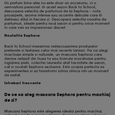
Un parfum bine ales nu este doar un accesoriu, ci o
semnatura personal. In acest sezon Back to School,
descopera selectia de parfumuri de la Sephora – note
proaspete, arome intense sau accente delicate care iti
definesc stilul in fiecare zi. Descopera selectia noastra de
parfumuri, ideale pentru noul sezon si pentru orice moment
in care vrei sa impresionezi discret.
Noutatile Sephora
Back to School inseamna redescoperirea produselor
preferate si testarea celor mai recente lansari. Fie ca alegi
machiaje simple si naturale, un mascara Sephora care
devine nelipsit din trusa ta sau formule inovatoare pentru
ingrijirea pielii, colectia reuneste atat favoritele de sezon,
cat si noutati Sephora exclusive. Este ocazia perfecta sa
experimentezi si sa transformi rutina zilnica intr-un moment
de rasfat.
Intrebari frecvente
De ce sa aleg mascara Sephora pentru machiaj
de zi?
Mascara Sephora este alegerea ideala pentru machiaj