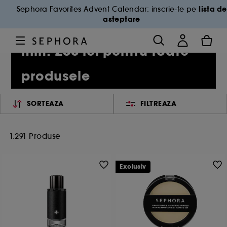
lista de
Sephora Favorites Advent Calendar: inscrie-te pe
asteptare
-25% la cumparaturi de
min. 250 lei pentru toate
produsele
SORTEAZA
FILTREAZA
1.291 Produse
Exclusiv