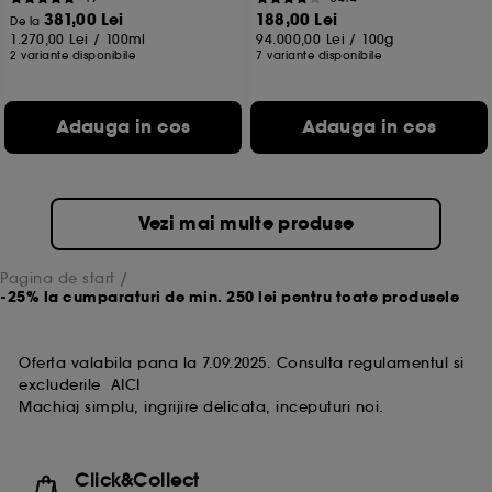
381,00 Lei
188,00 Lei
De la
1.270,00 Lei
/
100ml
94.000,00 Lei
/
100g
2 variante disponibile
7 variante disponibile
Adauga in cos
Adauga in cos
Vezi mai multe produse
Pagina de start
-25% la cumparaturi de min. 250 lei pentru toate produsele
Oferta valabila pana la 7.09.2025. Consulta regulamentul si
excluderile
AICI
Machiaj simplu, ingrijire delicata, inceputuri noi.
Click&Collect