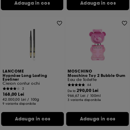
Adauga in cos
Adauga in cos
LANCOME
MOSCHINO
Hypnôse Long Lasting
Moschino Toy 2 Bubble Gum
Eyeliner
Eau de Toilette
Creion contur ochi
64
2
290,00 Lei
De la
168,00 Lei
966,67 Lei
/
100ml
42.000,00 Lei
/
100g
3 variante disponibile
9 variante disponibile
Adauga in cos
Adauga in cos