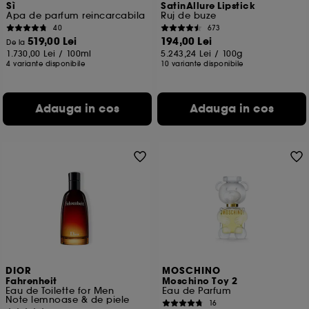
Sì
SatinAllure Lipstick
Apa de parfum reincarcabila
Ruj de buze
40
673
519,00 Lei
194,00 Lei
De la
1.730,00 Lei
/
100ml
5.243,24 Lei
/
100g
4 variante disponibile
10 variante disponibile
Adauga in cos
Adauga in cos
DIOR
MOSCHINO
Fahrenheit
Moschino Toy 2
Eau de Toilette for Men
Eau de Parfum
Note lemnoase & de piele
16