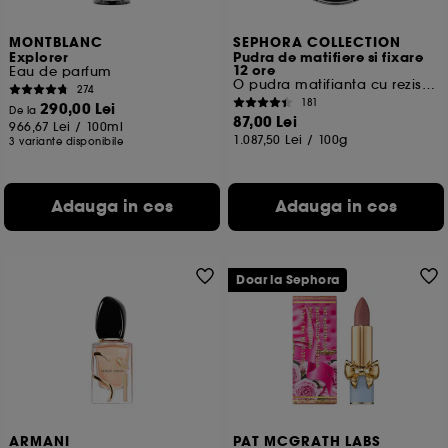
MONTBLANC
SEPHORA COLLECTION
Explorer
Pudra de matifiere si fixare
12 ore
Eau de parfum
O pudra matifianta cu rezistenta ridicata
274
181
290,00 Lei
De la
87,00 Lei
966,67 Lei
/
100ml
1.087,50 Lei
/
100g
3 variante disponibile
Adauga in cos
Adauga in cos
Doar la Sephora
ARMANI
PAT MCGRATH LABS