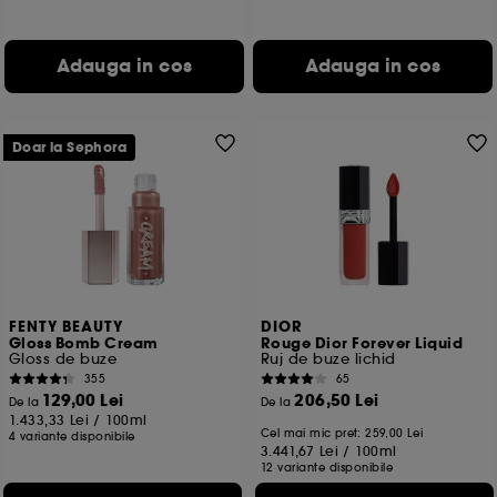
Adauga in cos
Adauga in cos
Doar la Sephora
FENTY BEAUTY
DIOR
Gloss Bomb Cream
Rouge Dior Forever Liquid
Gloss de buze
Ruj de buze lichid
355
65
129,00 Lei
206,50 Lei
De la
De la
1.433,33 Lei
/
100ml
Cel mai mic pret:
259,00 Lei
4 variante disponibile
3.441,67 Lei
/
100ml
12 variante disponibile