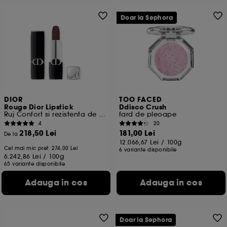
Doar la Sephora
DIOR
TOO FACED
Rouge Dior Lipstick
Ddisco Crush
Ruj Confort si rezistenta de durata
fard de pleoape
4
20
218,50 Lei
181,00 Lei
De la
12.066,67 Lei
/
100g
Cel mai mic pret:
274,00 Lei
6 variante disponibile
6.242,86 Lei
/
100g
65 variante disponibile
Adauga in cos
Adauga in cos
Doar la Sephora