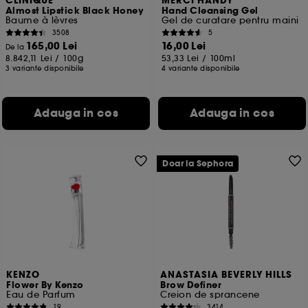
CLINIQUE
MERCI HANDY
Almost Lipstick Black Honey
Hand Cleansing Gel
Cu exceptia cookie-urilor tehnice, plasarea si citirea
Baume à lèvres
Gel de curatare pentru maini
celorlalte necesita acordul tau. Poti sa iti personalizezi
3508
5
alegerile privind plasarea acestor cookies folosind
165,00 Lei
16,00 Lei
De la
optiunea "Schimba preferintele" de mai jos, sau poti
8.842,11 Lei
/
100g
53,33 Lei
/
100ml
3 variante disponibile
4 variante disponibile
apasa butonul de "Accepta toate" sau "Respinge
toate". Poti alege sa iti modifici preferintele oricand.
Daca doresti mai multe informatii despre cookie-urile
folosite, click
aici
.
Adauga in cos
Adauga in cos
Doar la Sephora
KENZO
ANASTASIA BEVERLY HILLS
Flower By Kenzo
Brow Definer
Eau de Parfum
Creion de sprancene
19
3414