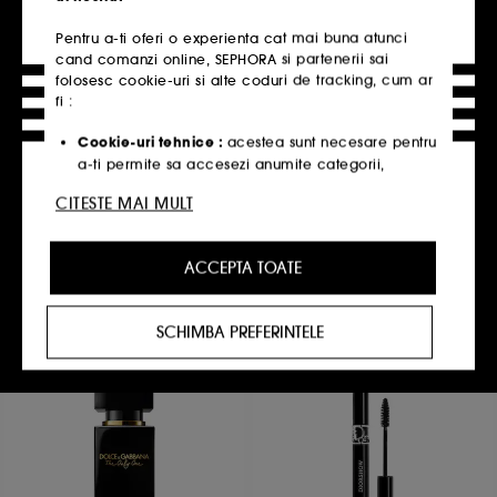
Pentru a-ti oferi o experienta cat mai buna atunci
cand comanzi online, SEPHORA si partenerii sai
folosesc cookie-uri si alte coduri de tracking, cum ar
fi :
TOO FACED
ESTEE LAUDER
Hangover 3-in-1 Setting
Double Wear 24H Stay in
Spray
Place Lip Liner
Cookie-uri tehnice :
acestea sunt necesare pentru
Bază și spray de fixare 3 in 1
Creion de buze
a-ti permite sa accesezi anumite categorii,
1531
2
produse si servicii, cat si pentru securitatea site-
206,00 Lei
188,00 Lei
CITESTE MAI MULT
ului. Acestea sunt esentiale pentru operarea
171,67 Lei
/
100ml
15.666,67 Lei
/
100g
tehnica a site-ului si nu pot fi dezactivate.
13 variante disponibile
ACCEPTA TOATE
Cookie-urile de personalizare :
ne permit sa iti
Adauga in cos
Adauga in cos
oferim o experienta personalizata, prin
recomandarea de produse, servicii si continut
SCHIMBA PREFERINTELE
care ti se potriveste cel mai bine, cat si sa iti
oerim oferte promotionale special create profilului
tau.
Cookie-urile publicitate si de retele de socializare
:
acestea sunt folosite pentru a-ti oferi continut
care ar putea sa-ti placa, prin reclame, inclusiv pe
site-urile partenere si retelele de socializare, in