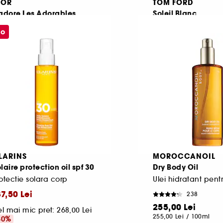
IOR
TOM FORD
'adore Les Adorables
Soleil Blanc
ei strălucitor pentru corp
Ulei de corp
mo
27,00 Lei
1051
3,50 Lei
/
100ml
585,00 Lei
585,00 Lei
/
100ml
LARINS
MOROCCANOIL
laire protection oil spf 30
Dry Body Oil
otectie solara corp
Ulei hidratant pent
87,50 Lei
238
255,00 Lei
l mai mic pret:
268,00 Lei
255,00 Lei
/
100ml
30%