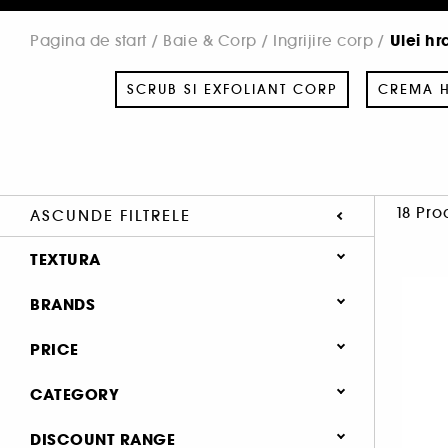
Ulei hr
Pagina de start
Baie & Corp
Ingrijire corp
SCRUB SI EXFOLIANT CORP
CREMA H
18 Pro
ASCUNDE FILTRELE
TEXTURA
Ulei (16)
BRANDS
Spuma (2)
PRICE
Spray (1)
CATEGORY
BALI BODY (1)
Baie & Corp
DISCOUNT RANGE
BIOTHERM (1)