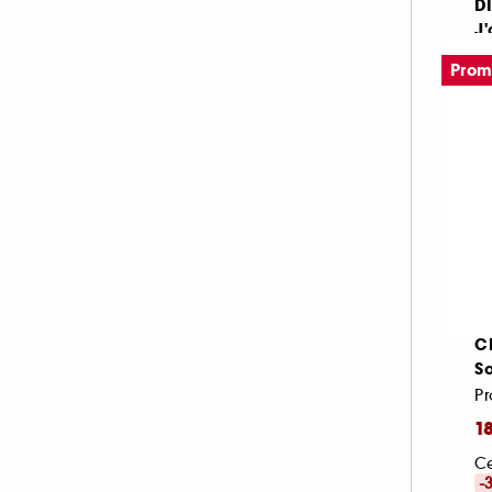
D
J
Ul
Pro
4
21
C
So
Pr
1
Ce
-