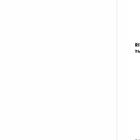
R
Th
Ul
1
11