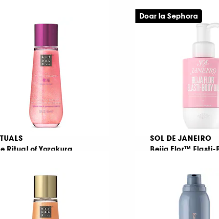
Ulei de corp scanteietor si hranitor
Doar la Sephora
2469
1
73,00 Lei
158,00 Lei
0,67 Lei
/
100ml
263,33 Lei
/
100ml
ITUALS
SOL DE JANEIRO
e Ritual of Yozakura
Beija Flor™ Elasti-
ei stralucitor pentru corp
24
508
115,00 Lei
265,00 Lei
e la
5,00 Lei
/
100ml
265,00 Lei
/
100ml