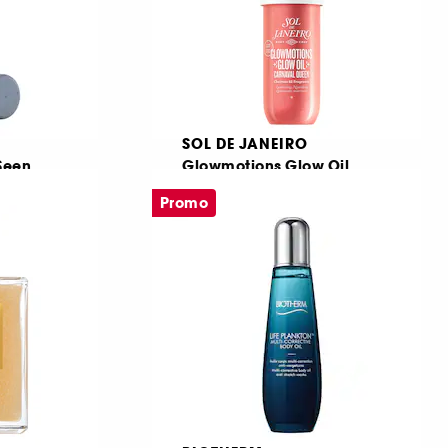
SOL DE JANEIRO
Seen
Glowmotions Glow Oil
Carnaval Queen
Spuma hidratanta pentru corp
Promo
Ulei de corp stralucitor si hranitor
1
170,00 Lei
226,67 Lei
/
100ml