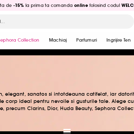
-15%
online
WELC
ita de
la prima ta comanda
folosind codul
Sephora Collection
Machiaj
Parfumuri
Ingrijire Ten
n, elegant, sanatos si intotdeauna catifelat, iar datorit
e corp ideal pentru nevoile si gusturile tale. Alege c
re, precum Clarins, Dior, Huda Beauty, Sephora Collecti