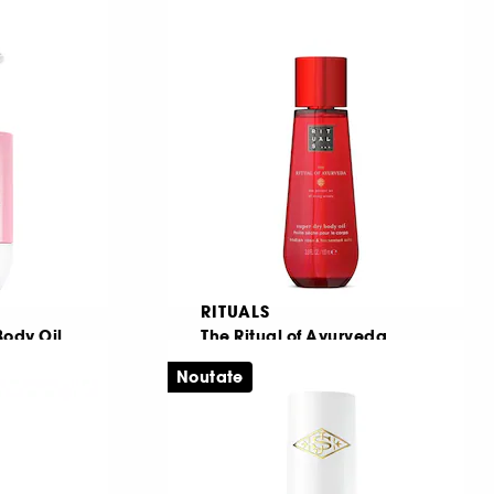
Set uleiuri de corp scanteietoare si hranitoare
Ulei pentru corp
1698
275,00 Lei
275,00 Lei
/
100ml
RITUALS
Body Oil
The Ritual of Ayurveda
ulei de corp pentru redarea supletii
Ulei uscat pentru corp si par
Noutate
46
115,00 Lei
115,00 Lei
/
100ml