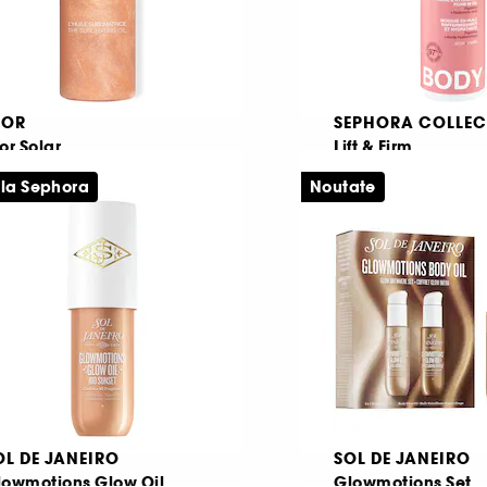
IOR
SEPHORA COLLEC
or Solar
Lift & Firm
Ulei cu efect de infrumusetare pentru corp, fata si par
 la Sephora
Noutate
1
20
61,00 Lei
98,00 Lei
8,80 Lei
/
100ml
65,33 Lei
/
100ml
OL DE JANEIRO
SOL DE JANEIRO
lowmotions Glow Oil
Glowmotions Set