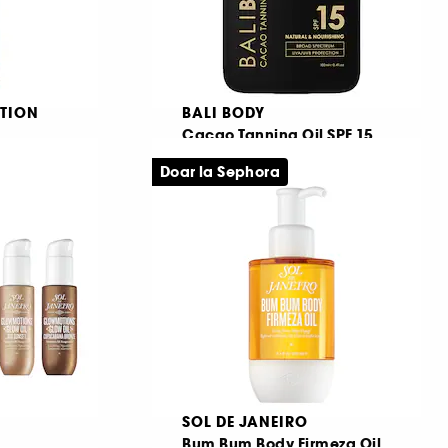
TION
BALI BODY
Cacao Tanning Oil SPF 15
Spuma in ulei de tonifianta si hidratanta
Ulei autobronzant de protectie
Doar la Sephora
2
129,00 Lei
129,00 Lei
/
100ml
SOL DE JANEIRO
Bum Bum Body Firmeza Oil