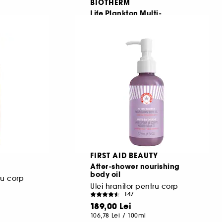
BIOTHERM
Life Plankton Multi-
Corrective
Ulei de corp impotriva vergeturilor
229,50 Lei
Cel mai mic pret:
377,00 Lei
-39.1%
183,60 Lei
/
100ml
FIRST AID BEAUTY
After-shower nourishing
body oil
ru corp
Ulei hranitor pentru corp
147
189,00 Lei
106,78 Lei
/
100ml