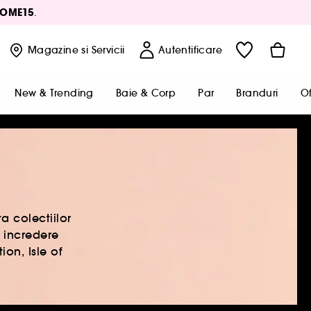
OME15
.
Magazine
si Servicii
Autentificare
New & Trending
Baie & Corp
Par
Branduri
Of
a colectiilor
u incredere
on, Isle of