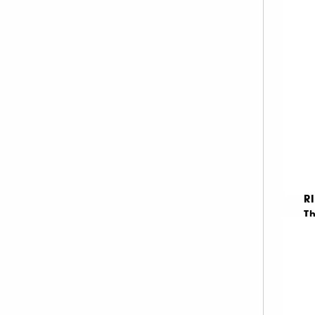
1
23
R
Th
Ul
D
11