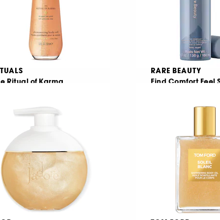
ITUALS
RARE BEAUTY
e Ritual of Karma
Find Comfort Feel 
ei sclipitor pentru corp
1
288
15,00 Lei
187,00 Lei
5,00 Lei
/
100ml
124,67 Lei
/
100ml