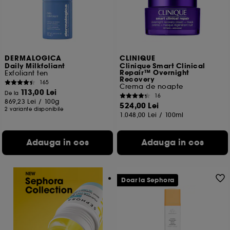
DERMALOGICA
CLINIQUE
Daily Milkfoliant
Clinique Smart Clinical
Repair™ Overnight
Exfoliant ten
Recovery
165
Crema de noapte
113,00 Lei
De la
16
869,23 Lei
/
100g
524,00 Lei
2 variante disponibile
1.048,00 Lei
/
100ml
Adauga in cos
Adauga in cos
Doar la Sephora