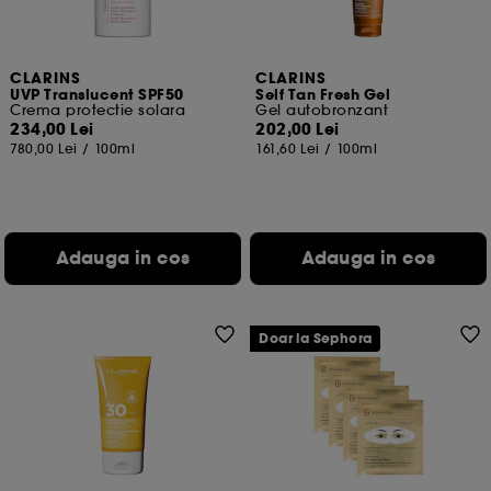
CLARINS
CLARINS
UVP Translucent SPF50
Self Tan Fresh Gel
Crema protectie solara
Gel autobronzant
234,00 Lei
202,00 Lei
780,00 Lei
/
100ml
161,60 Lei
/
100ml
Adauga in cos
Adauga in cos
Doar la Sephora