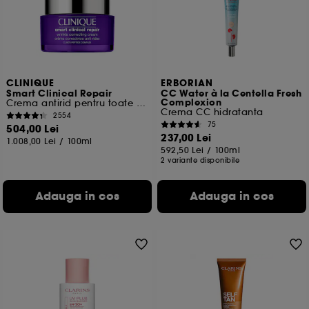
Cu exceptia cookie-urilor tehnice, plasarea si citirea
celorlalte necesita acordul tau. Poti sa iti personalizezi
alegerile privind plasarea acestor cookies folosind
optiunea "Schimba preferintele" de mai jos, sau poti
apasa butonul de "Accepta toate" sau "Respinge
toate". Poti alege sa iti modifici preferintele oricand.
CLINIQUE
ERBORIAN
Smart Clinical Repair
CC Water à la Centella Fresh
Daca doresti mai multe informatii despre cookie-urile
Complexion
Crema antirid pentru toate tipurile de piele
folosite, click
aici
.
Crema CC hidratanta
2554
75
504,00 Lei
237,00 Lei
1.008,00 Lei
/
100ml
592,50 Lei
/
100ml
2 variante disponibile
Adauga in cos
Adauga in cos