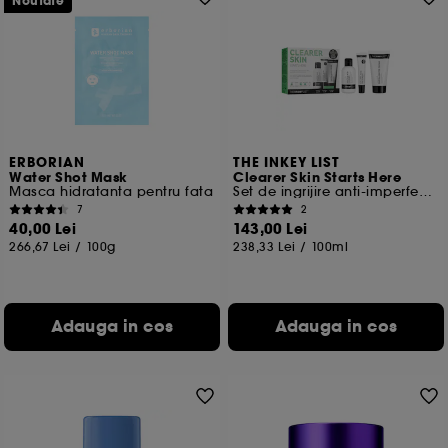
Noutate
ERBORIAN
THE INKEY LIST
Water Shot Mask
Clearer Skin Starts Here
Masca hidratanta pentru fata
Set de ingrijire anti-imperfectiuni
7
2
40,00 Lei
143,00 Lei
266,67 Lei
/
100g
238,33 Lei
/
100ml
Adauga in cos
Adauga in cos