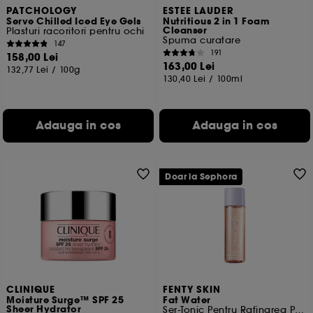
PATCHOLOGY
ESTEE LAUDER
Serve Chilled Iced Eye Gels
Nutritious 2 in 1 Foam
Cleanser
Plasturi racoritori pentru ochi
Spuma curatare
147
191
158,00 Lei
163,00 Lei
132,77 Lei
/
100g
130,40 Lei
/
100ml
Adauga in cos
Adauga in cos
Doar la Sephora
CLINIQUE
FENTY SKIN
Moisture Surge™ SPF 25
Fat Water
Sheer Hydrator
Ser-Tonic Pentru Rafinarea Porilor