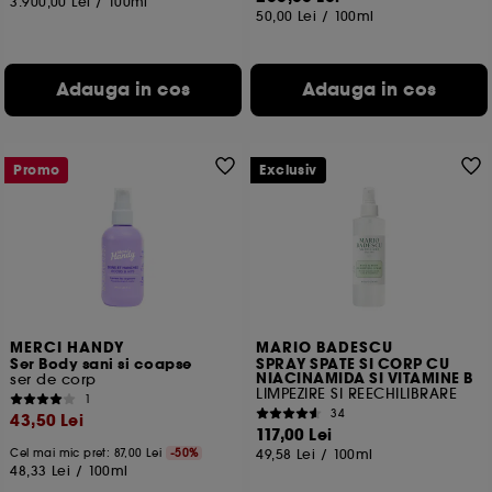
3.900,00 Lei
/
100ml
50,00 Lei
/
100ml
Adauga in cos
Adauga in cos
Promo
Exclusiv
MERCI HANDY
MARIO BADESCU
Ser Body sani si coapse
SPRAY SPATE SI CORP CU
NIACINAMIDA SI VITAMINE B
ser de corp
LIMPEZIRE SI REECHILIBRARE
1
34
43,50 Lei
117,00 Lei
Cel mai mic pret:
87,00 Lei
-50%
49,58 Lei
/
100ml
48,33 Lei
/
100ml