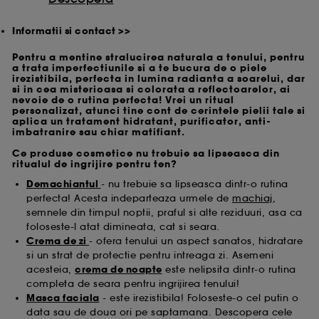
Informatii si contact >>
Pentru a mentine stralucirea naturala a tenului, pentru
a trata imperfectiunile si a te bucura de o piele
irezistibila, perfecta in lumina radianta a soarelui, dar
si in cea misterioasa si colorata a reflectoarelor, ai
nevoie de o rutina perfecta! Vrei un ritual
personalizat, atunci tine cont de cerintele pielii tale si
aplica un tratament hidratant, purificator, anti-
imbatranire sau chiar matifiant.
Ce produse cosmetice nu trebuie sa lipseasca din
ritualul de ingrijire pentru ten?
Demachiantul
- nu trebuie sa lipseasca dintr-o rutina
perfecta! Acesta indeparteaza urmele de
machiaj
,
semnele din timpul noptii, praful si alte reziduuri, asa ca
foloseste-l atat dimineata, cat si seara.
Crema de zi
- ofera tenului un aspect sanatos, hidratare
si un strat de protectie pentru intreaga zi. Asemeni
acesteia,
crema de noapte
este nelipsita dintr-o rutina
completa de seara pentru ingrijirea tenului!
Masca faciala
- este irezistibila! Foloseste-o cel putin o
data sau de doua ori pe saptamana. Descopera cele