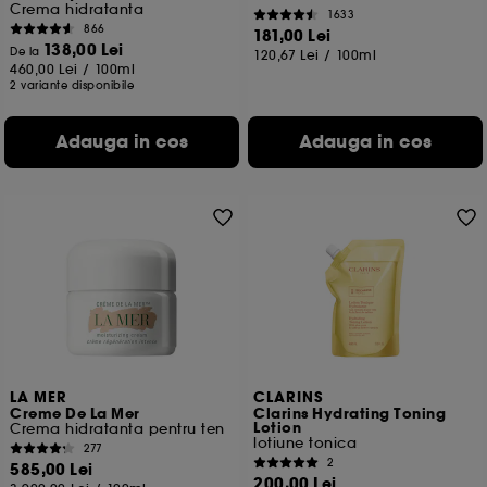
Crema hidratanta
1633
866
181,00 Lei
138,00 Lei
De la
120,67 Lei
/
100ml
460,00 Lei
/
100ml
2 variante disponibile
Adauga in cos
Adauga in cos
LA MER
CLARINS
Creme De La Mer
Clarins Hydrating Toning
Lotion
Crema hidratanta pentru ten
lotiune tonica
277
2
585,00 Lei
200,00 Lei