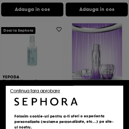
Adauga in cos
Adauga in cos
Doar la Sephora
YEPODA
The Mist Have – Spray
hidratant cu acid hialuronic
si lavanda
Continua fara aprobare
161
Descopera rutina
112,00 Lei
Rénergie
224,00 Lei
/
100ml
Folosim cookie-uri pentru a-ti oferi o experienta
personalizata (reclame perzonalizate, etc...) pe site-
Adauga in cos
ul nostru.