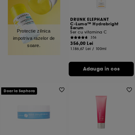
DRUNK ELEPHANT
C-Luma™ Hydrabright
Serum
Protectie zilnica
Ser cu vitamina C
356
impotriva razelor de
356,00 Lei
soare.
1.186,67 Lei
/
100ml
Adauga in cos
Doar la Sephora