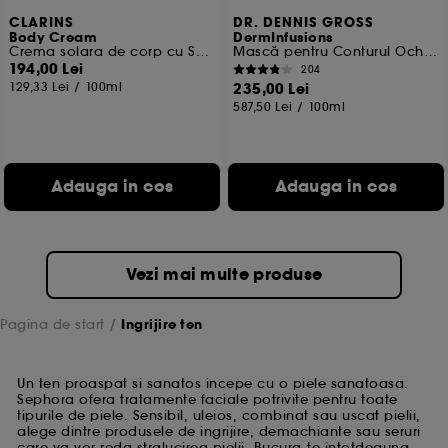
CLARINS
DR. DENNIS GROSS
Body Cream
DermInfusions
Crema solara de corp cu SPF30
Mască pentru Conturul Ochilor cu Efect de Ridicare + Regenerare
194,00 Lei
204
129,33 Lei
/
100ml
235,00 Lei
587,50 Lei
/
100ml
Adauga in cos
Adauga in cos
Vezi mai multe produse
Pagina de start
Ingrijire ten
Un ten proaspat si sanatos incepe cu o piele sanatoasa.
Sephora ofera tratamente faciale potrivite pentru toate
tipurile de piele. Sensibil, uleios, combinat sau uscat pielii,
alege dintre produsele de ingrijire, demachiante sau seruri
care va vor reda stralucirea pielii. Bucura-te intotdeauna