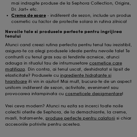
mai indragite produse de la Sephora Collection, Origins,
Dr. Jart+ etc.
Crema de soare
- indiferent de sezon, include un produs
cosmetic cu factor de protectie solara in rutina zilnica!
Nevoile tale si produsele perfecte pentru ingrijirea
tenului
Atunci cand creezi rutina perfecta pentru tenul tau irezistibil,
asigura-te ca alegi produsele ideale pentru nevoile tale! Te
confrunti cu tenul gras sau ai tendinte acneice, atunci
adauga in ritualul tau de infrumusetare
cosmetice care
matifiaza
. Din contra, ai tenul uscat, deshidratat si lipsit de
elasticitate? Produsele cu
ingrediente hidratante si
hranitoare
iti vin in ajutor! Mai mult, bucura-te de un aspect
uniform indiferent de sezon, activitate, eveniment sau
provocarea intampinata cu
cosmeticele depigmentare
!
Vrei ceva modern? Atunci nu ezita sa incerci toate noile
colectii oferite de Sephora, de la demachiante, la creme,
masti, tratamente,
produse perfecte pentru calatorii
si chiar
accesoriile potrivite pentru acestea.