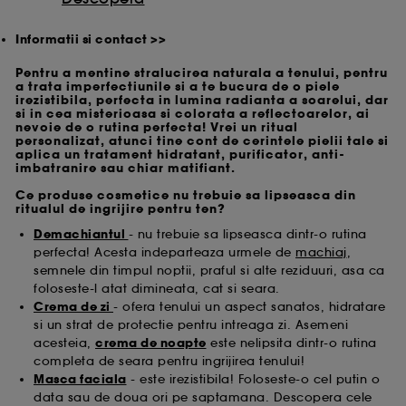
Informatii si contact >>
Pentru a mentine stralucirea naturala a tenului, pentru
a trata imperfectiunile si a te bucura de o piele
irezistibila, perfecta in lumina radianta a soarelui, dar
si in cea misterioasa si colorata a reflectoarelor, ai
nevoie de o rutina perfecta! Vrei un ritual
personalizat, atunci tine cont de cerintele pielii tale si
aplica un tratament hidratant, purificator, anti-
imbatranire sau chiar matifiant.
Ce produse cosmetice nu trebuie sa lipseasca din
ritualul de ingrijire pentru ten?
Demachiantul
- nu trebuie sa lipseasca dintr-o rutina
perfecta! Acesta indeparteaza urmele de
machiaj
,
semnele din timpul noptii, praful si alte reziduuri, asa ca
foloseste-l atat dimineata, cat si seara.
Crema de zi
- ofera tenului un aspect sanatos, hidratare
si un strat de protectie pentru intreaga zi. Asemeni
acesteia,
crema de noapte
este nelipsita dintr-o rutina
completa de seara pentru ingrijirea tenului!
Masca faciala
- este irezistibila! Foloseste-o cel putin o
data sau de doua ori pe saptamana. Descopera cele