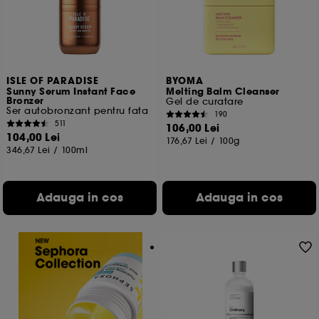
ISLE OF PARADISE
BYOMA
Sunny Serum Instant Face
Melting Balm Cleanser
Bronzer
Gel de curatare
Ser autobronzant pentru fata
190
511
106,00 Lei
104,00 Lei
176,67 Lei
/
100g
346,67 Lei
/
100ml
Adauga in cos
Adauga in cos