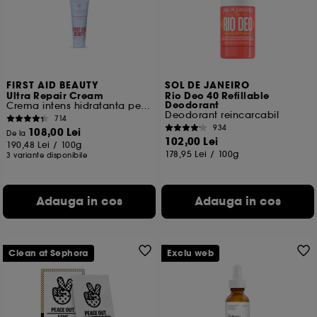
Cu exceptia cookie-urilor tehnice, plasarea si citirea
celorlalte necesita acordul tau. Poti sa iti personalizezi
alegerile privind plasarea acestor cookies folosind
optiunea "Schimba preferintele" de mai jos, sau poti
apasa butonul de "Accepta toate" sau "Respinge
toate". Poti alege sa iti modifici preferintele oricand.
FIRST AID BEAUTY
SOL DE JANEIRO
Ultra Repair Cream
Rio Deo 40 Refillable
Daca doresti mai multe informatii despre cookie-urile
Deodorant
Crema intens hidratanta pentru fata si corp
folosite, click
aici
.
Deodorant reincarcabil
714
934
108,00 Lei
De la
102,00 Lei
190,48 Lei
/
100g
178,95 Lei
/
100g
3 variante disponibile
Adauga in cos
Adauga in cos
Clean at Sephora
Exclu web