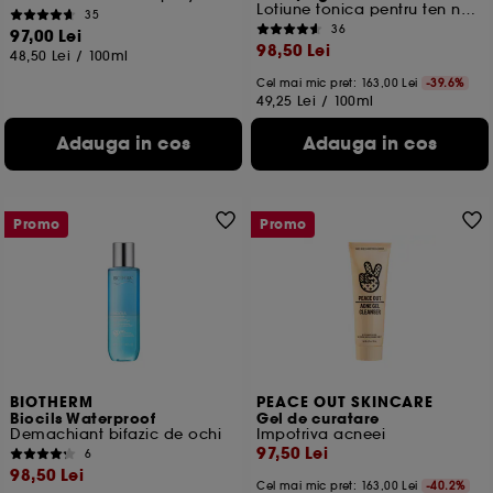
Lotiune tonica pentru ten normal-mixt
35
36
97,00 Lei
98,50 Lei
48,50 Lei
/
100ml
Cel mai mic pret:
163,00 Lei
-39.6%
49,25 Lei
/
100ml
Adauga in cos
Adauga in cos
Promo
Promo
BIOTHERM
PEACE OUT SKINCARE
Biocils Waterproof
Gel de curatare
Demachiant bifazic de ochi
Impotriva acneei
97,50 Lei
6
98,50 Lei
Cel mai mic pret:
163,00 Lei
-40.2%