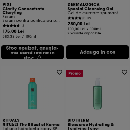
PIXI
DERMALOGICA
Clarity Concentrate
Special Cleansing Gel
Claryfing
Gel de curatare spumant
Serum
59
Serum pentru purificarea porilor
250,00 Lei
3
100,00 Lei
/
100ml
175,00 Lei
2 variante disponibile
583,33 Lei
/
100ml
Stoc epuizat, anunta-
Adauga in cos
ma cand revine in
stoc
Promo
RITUALS
BIOTHERM
RITUALS The Ritual of Karma
Biosource Hydrating &
Tonifying Toner
Lotiune hidratanta spray SPF 30