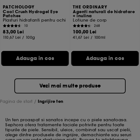
PATCHOLOGY
THE ORDINARY
Cool Crush Hydrogel Eye
Agenti naturali de hidratare
Patches
+ inulina
Plasturi hidratanti pentru ochi
Lotiune de corp
10
268
83,00 Lei
100,00 Lei
110,67 Lei
/
100g
41,67 Lei
/
100ml
Adauga in cos
Adauga in cos
Vezi mai multe produse
Pagina de start
Ingrijire ten
Un ten proaspat si sanatos incepe cu o piele sanatoasa.
Sephora ofera tratamente faciale potrivite pentru toate
tipurile de piele. Sensibil, uleios, combinat sau uscat pielii,
alege dintre produsele de ingrijire, demachiante sau seruri
care va vor reda stralucirea pielii. Bucura-te intotdeauna