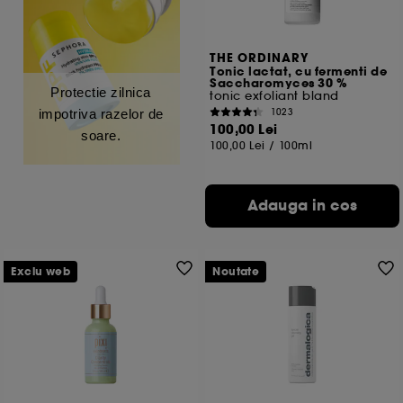
THE ORDINARY
Tonic lactat, cu fermenti de
Saccharomyces 30 %
Protectie zilnica
tonic exfoliant bland
1023
impotriva razelor de
100,00 Lei
soare.
100,00 Lei
/
100ml
Adauga in cos
Exclu web
Noutate