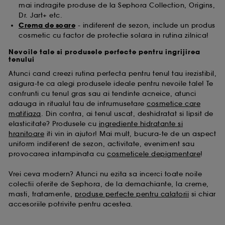
mai indragite produse de la Sephora Collection, Origins,
Dr. Jart+ etc.
Crema de soare
- indiferent de sezon, include un produs
cosmetic cu factor de protectie solara in rutina zilnica!
Nevoile tale si produsele perfecte pentru ingrijirea
tenului
Atunci cand creezi rutina perfecta pentru tenul tau irezistibil,
asigura-te ca alegi produsele ideale pentru nevoile tale! Te
confrunti cu tenul gras sau ai tendinte acneice, atunci
adauga in ritualul tau de infrumusetare
cosmetice care
matifiaza
. Din contra, ai tenul uscat, deshidratat si lipsit de
elasticitate? Produsele cu
ingrediente hidratante si
hranitoare
iti vin in ajutor! Mai mult, bucura-te de un aspect
uniform indiferent de sezon, activitate, eveniment sau
provocarea intampinata cu
cosmeticele depigmentare
!
Vrei ceva modern? Atunci nu ezita sa incerci toate noile
colectii oferite de Sephora, de la demachiante, la creme,
masti, tratamente,
produse perfecte pentru calatorii
si chiar
accesoriile potrivite pentru acestea.