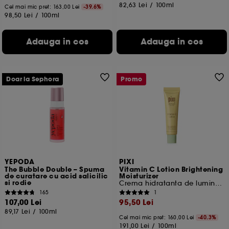
82,63 Lei
/
100ml
Cel mai mic pret:
163,00 Lei
-39.6%
98,50 Lei
/
100ml
Adauga in cos
Adauga in cos
Doar la Sephora
Promo
YEPODA
PIXI
The Bubble Double – Spuma
Vitamin C Lotion Brightening
de curatare cu acid salicilic
Moisturizer
si rodie
Crema hidratanta de luminozitate
165
1
107,00 Lei
95,50 Lei
89,17 Lei
/
100ml
Cel mai mic pret:
160,00 Lei
-40.3%
191,00 Lei
/
100ml