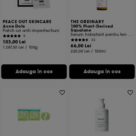
PEACE OUT SKINCARE
THE ORDINARY
Acne Dots
100% Plant-Derived
Squalane
Patch-uri anti-imperfectiuni
Serum hidratant pentru ten si par
5
32
103,00 Lei
66,00 Lei
1.287,50 Lei
/
100g
220,00 Lei
/
100ml
Adauga in cos
Adauga in cos