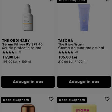
Doar la Sephora
THE ORDINARY
TATCHA
Sérum Filtres UV SPF 45
The Rice Wash
Ser de protectie solara
Crema de curatare delicata, format de voiaj
9
49
117,00 Lei
105,00 Lei
195,00 Lei
/
100ml
210,00 Lei
/
100ml
Adauga in cos
Adauga in cos
Doar la Sephora
Doar la Sephora