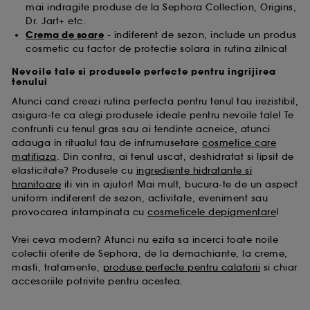
mai indragite produse de la Sephora Collection, Origins,
Dr. Jart+ etc.
Crema de soare
- indiferent de sezon, include un produs
cosmetic cu factor de protectie solara in rutina zilnica!
Nevoile tale si produsele perfecte pentru ingrijirea
tenului
Atunci cand creezi rutina perfecta pentru tenul tau irezistibil,
asigura-te ca alegi produsele ideale pentru nevoile tale! Te
confrunti cu tenul gras sau ai tendinte acneice, atunci
adauga in ritualul tau de infrumusetare
cosmetice care
matifiaza
. Din contra, ai tenul uscat, deshidratat si lipsit de
elasticitate? Produsele cu
ingrediente hidratante si
hranitoare
iti vin in ajutor! Mai mult, bucura-te de un aspect
uniform indiferent de sezon, activitate, eveniment sau
provocarea intampinata cu
cosmeticele depigmentare
!
Vrei ceva modern? Atunci nu ezita sa incerci toate noile
colectii oferite de Sephora, de la demachiante, la creme,
masti, tratamente,
produse perfecte pentru calatorii
si chiar
accesoriile potrivite pentru acestea.