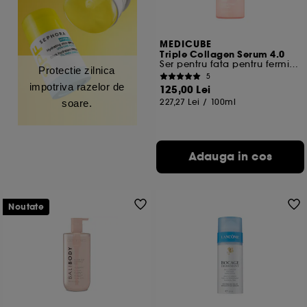
MEDICUBE
Triple Collagen Serum 4.0
Ser pentru fata pentru fermitate si hidratare
Protectie zilnica
5
impotriva razelor de
125,00 Lei
227,27 Lei
/
100ml
soare.
Adauga in cos
Noutate