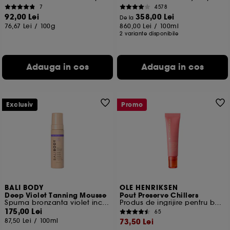
7
4578
92,00 Lei
358,00 Lei
De la
76,67 Lei
/
100g
860,00 Lei
/
100ml
2 variante disponibile
Adauga in cos
Adauga in cos
Exclusiv
Promo
BALI BODY
OLE HENRIKSEN
Deep Violet Tanning Mousse
Pout Preserve Chillers
Spuma bronzanta violet inchis
Produs de ingrijire pentru buze, cu peptide
175,00 Lei
65
87,50 Lei
/
100ml
73,50 Lei