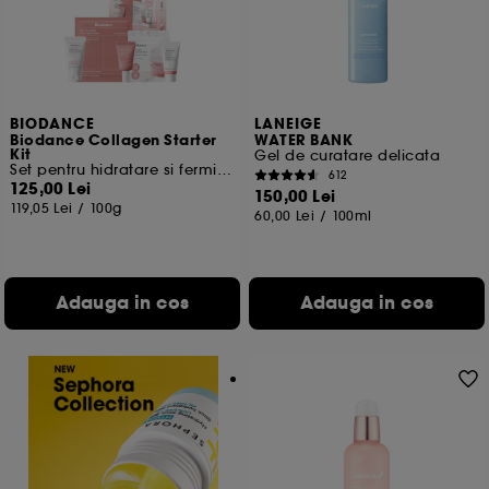
BIODANCE
LANEIGE
Biodance Collagen Starter
WATER BANK
Kit
Gel de curatare delicata
Set pentru hidratare si fermitate
612
125,00 Lei
150,00 Lei
119,05 Lei
/
100g
60,00 Lei
/
100ml
Adauga in cos
Adauga in cos