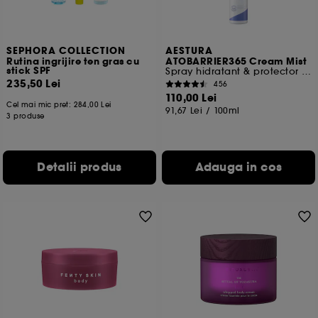
SEPHORA COLLECTION
AESTURA
Rutina ingrijire ten gras cu
ATOBARRIER365 Cream Mist
stick SPF
Spray hidratant & protector pentru bariera cutanata
235,50 Lei
456
110,00 Lei
Cel mai mic pret:
284,00 Lei
91,67 Lei
/
100ml
3 produse
Detalii produs
Adauga in cos