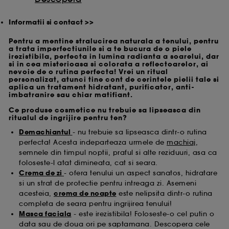
Informatii si contact >>
Pentru a mentine stralucirea naturala a tenului, pentru
a trata imperfectiunile si a te bucura de o piele
irezistibila, perfecta in lumina radianta a soarelui, dar
si in cea misterioasa si colorata a reflectoarelor, ai
nevoie de o rutina perfecta! Vrei un ritual
personalizat, atunci tine cont de cerintele pielii tale si
aplica un tratament hidratant, purificator, anti-
imbatranire sau chiar matifiant.
Ce produse cosmetice nu trebuie sa lipseasca din
ritualul de ingrijire pentru ten?
Demachiantul
- nu trebuie sa lipseasca dintr-o rutina
perfecta! Acesta indeparteaza urmele de
machiaj
,
semnele din timpul noptii, praful si alte reziduuri, asa ca
foloseste-l atat dimineata, cat si seara.
Crema de zi
- ofera tenului un aspect sanatos, hidratare
si un strat de protectie pentru intreaga zi. Asemeni
acesteia,
crema de noapte
este nelipsita dintr-o rutina
completa de seara pentru ingrijirea tenului!
Masca faciala
- este irezistibila! Foloseste-o cel putin o
data sau de doua ori pe saptamana. Descopera cele