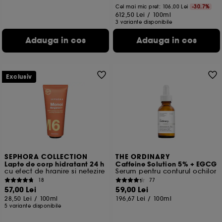
Cel mai mic pret:
106,00 Lei
-30.7%
612,50 Lei
/
100ml
3 variante disponibile
Adauga in cos
Adauga in cos
Exclusiv
SEPHORA COLLECTION
THE ORDINARY
Lapte de corp hidratant 24 h
Caffeine Solution 5% + EGCG
cu efect de hranire si netezire
Serum pentru conturul ochilor
18
77
57,00 Lei
59,00 Lei
28,50 Lei
/
100ml
196,67 Lei
/
100ml
5 variante disponibile