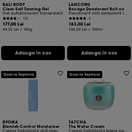
BALI BODY
LANCOME
Clear Self Tanning Gel
Bocage Deodorant Roll on
Gel autobronzant transparent
Deodorant anti-perspirant roll-on
122
3
177,00 Lei
163,00 Lei
44,25 Lei
/
100g
326,00 Lei
/
100ml
Adauga in cos
Adauga in cos
Doar la Sephora
Doar la Sephora
BYOMA
TATCHA
Blemish Control Moisturizer
The Water Cream
Crema hidratanta anti-imperfectiuni
Crema hidratanta lejera pentru rafinarea porilor