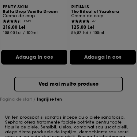
FENTY SKIN
RITUALS
Butta Drop Vanilla Dream
The Ritual of Yozakura
Crema de corp
Crema de corp
1342
47
216,00 Lei
125,00 Lei
108,00 Lei
/
100ml
56,82 Lei
/
100ml
Adauga in cos
Adauga in cos
Vezi mai multe produse
Pagina de start
Ingrijire ten
Un ten proaspat si sanatos incepe cu o piele sanatoasa.
Sephora ofera tratamente faciale potrivite pentru toate
tipurile de piele. Sensibil, uleios, combinat sau uscat pielii,
alege dintre produsele de ingrijire, demachiante sau seruri
care va vor reda stralucirea pielii. Bucura-te intotdeauna