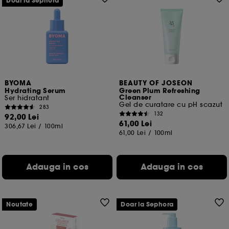
Doar la Sephora
BYOMA
BEAUTY OF JOSEON
Hydrating Serum
Green Plum Refreshing
Cleanser
Ser hidratant
Gel de curatare cu pH scazut
283
132
92,00 Lei
61,00 Lei
306,67 Lei
/
100ml
61,00 Lei
/
100ml
Adauga in cos
Adauga in cos
Noutate
Doar la Sephora