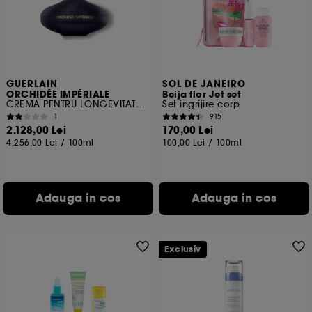
Cu exceptia cookie-urilor tehnice, plasarea si citirea
celorlalte necesita acordul tau. Poti sa iti personalizezi
alegerile privind plasarea acestor cookies folosind
optiunea "Schimba preferintele" de mai jos, sau poti
apasa butonul de "Accepta toate" sau "Respinge
toate". Poti alege sa iti modifici preferintele oricand.
GUERLAIN
SOL DE JANEIRO
ORCHIDÉE IMPÉRIALE
Beija flor Jet set
Daca doresti mai multe informatii despre cookie-urile
CREMĂ PENTRU LONGEVITATE REFILL
Set ingrijire corp
folosite, click
aici
.
1
915
2.128,00 Lei
170,00 Lei
4.256,00 Lei
/
100ml
100,00 Lei
/
100ml
Adauga in cos
Adauga in cos
Exclusiv