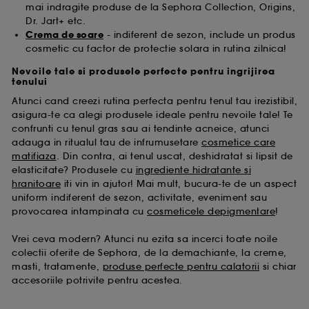
mai indragite produse de la Sephora Collection, Origins,
Dr. Jart+ etc.
Crema de soare
- indiferent de sezon, include un produs
cosmetic cu factor de protectie solara in rutina zilnica!
Nevoile tale si produsele perfecte pentru ingrijirea
tenului
Atunci cand creezi rutina perfecta pentru tenul tau irezistibil,
asigura-te ca alegi produsele ideale pentru nevoile tale! Te
confrunti cu tenul gras sau ai tendinte acneice, atunci
adauga in ritualul tau de infrumusetare
cosmetice care
matifiaza
. Din contra, ai tenul uscat, deshidratat si lipsit de
elasticitate? Produsele cu
ingrediente hidratante si
hranitoare
iti vin in ajutor! Mai mult, bucura-te de un aspect
uniform indiferent de sezon, activitate, eveniment sau
provocarea intampinata cu
cosmeticele depigmentare
!
Vrei ceva modern? Atunci nu ezita sa incerci toate noile
colectii oferite de Sephora, de la demachiante, la creme,
masti, tratamente,
produse perfecte pentru calatorii
si chiar
accesoriile potrivite pentru acestea.