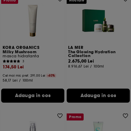
Promo
Noutate
KORA ORGANICS
LA MER
Milky Mushroom
The Glowing Hydration
Collection
masca hidratanta
2.675,00 Lei
3
174,50 Lei
8.916,67 Lei
/
100ml
Cel mai mic pret:
291,00 Lei
-40%
58,17 Lei
/
100ml
Adauga in cos
Adauga in cos
Promo