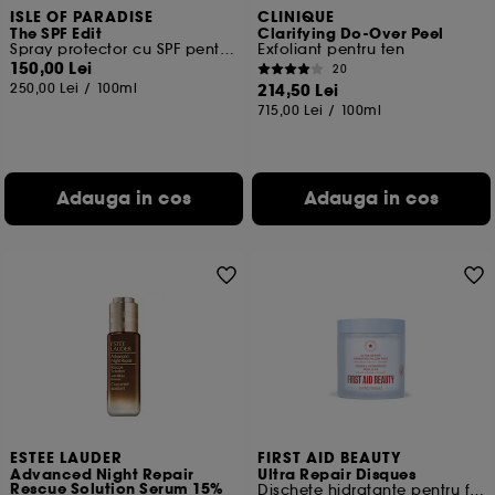
ISLE OF PARADISE
CLINIQUE
The SPF Edit
Clarifying Do-Over Peel
Spray protector cu SPF pentru fata si corp
Exfoliant pentru ten
150,00 Lei
20
250,00 Lei
/
100ml
214,50 Lei
715,00 Lei
/
100ml
Adauga in cos
Adauga in cos
ESTEE LAUDER
FIRST AID BEAUTY
Advanced Night Repair
Ultra Repair Disques
Rescue Solution Serum 15%
Dischete hidratante pentru fata cu ceramide