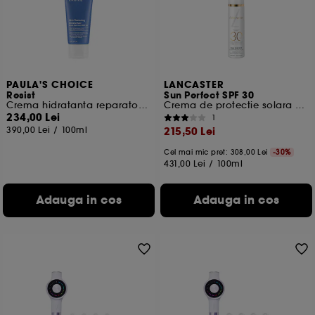
Cu exceptia cookie-urilor tehnice, plasarea si citirea
celorlalte necesita acordul tau. Poti sa iti personalizezi
alegerile privind plasarea acestor cookies folosind
optiunea "Schimba preferintele" de mai jos, sau poti
apasa butonul de "Accepta toate" sau "Respinge
toate". Poti alege sa iti modifici preferintele oricand.
PAULA'S CHOICE
LANCASTER
Resist
Sun Perfect SPF 30
Daca doresti mai multe informatii despre cookie-urile
Crema hidratanta reparatoare SPF 50
Crema de protectie solara Éclat
folosite, click
aici
.
234,00 Lei
1
390,00 Lei
/
100ml
215,50 Lei
Cel mai mic pret:
308,00 Lei
-30%
431,00 Lei
/
100ml
Adauga in cos
Adauga in cos