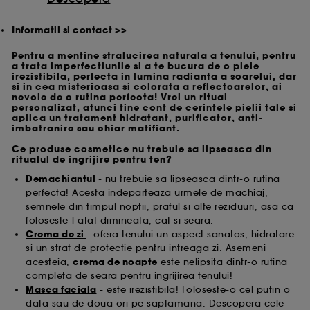
Informatii si contact >>
Pentru a mentine stralucirea naturala a tenului, pentru
a trata imperfectiunile si a te bucura de o piele
irezistibila, perfecta in lumina radianta a soarelui, dar
si in cea misterioasa si colorata a reflectoarelor, ai
nevoie de o rutina perfecta! Vrei un ritual
personalizat, atunci tine cont de cerintele pielii tale si
aplica un tratament hidratant, purificator, anti-
imbatranire sau chiar matifiant.
Ce produse cosmetice nu trebuie sa lipseasca din
ritualul de ingrijire pentru ten?
Demachiantul
- nu trebuie sa lipseasca dintr-o rutina
perfecta! Acesta indeparteaza urmele de
machiaj
,
semnele din timpul noptii, praful si alte reziduuri, asa ca
foloseste-l atat dimineata, cat si seara.
Crema de zi
- ofera tenului un aspect sanatos, hidratare
si un strat de protectie pentru intreaga zi. Asemeni
acesteia,
crema de noapte
este nelipsita dintr-o rutina
completa de seara pentru ingrijirea tenului!
Masca faciala
- este irezistibila! Foloseste-o cel putin o
data sau de doua ori pe saptamana. Descopera cele