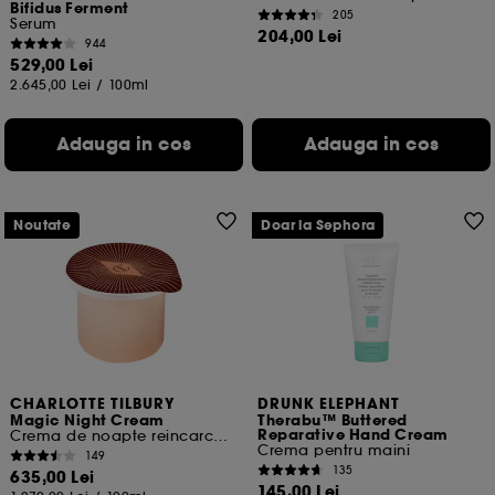
Bifidus Ferment
205
Serum
204,00 Lei
944
529,00 Lei
2.645,00 Lei
/
100ml
Adauga in cos
Adauga in cos
Noutate
Doar la Sephora
CHARLOTTE TILBURY
DRUNK ELEPHANT
Magic Night Cream
Therabu™ Buttered
Reparative Hand Cream
Crema de noapte reincarcabila
Crema pentru maini
149
135
635,00 Lei
145,00 Lei