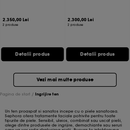
2.350,00 Lei
2.300,00 Lei
2 produse
2 produse
Detalii produs
Detalii produs
Vezi mai multe produse
Pagina de start
Ingrijire ten
Un ten proaspat si sanatos incepe cu o piele sanatoasa.
Sephora ofera tratamente faciale potrivite pentru toate
tipurile de piele. Sensibil, uleios, combinat sau uscat pielii,
alege dintre produsele de ingrijire, demachiante sau seruri
care va vor reda stralucirea pielii. Bucura-te intotdeauna