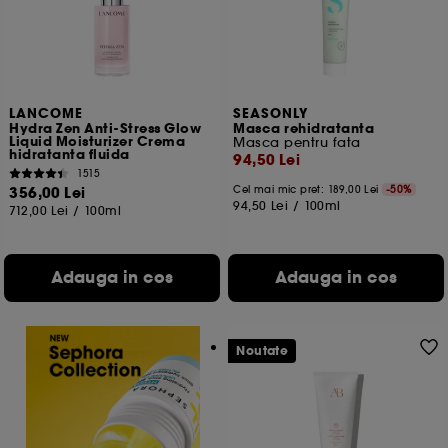
LANCOME
SEASONLY
Hydra Zen Anti-Stress Glow
Masca rehidratanta
Liquid Moisturizer Crema
Masca pentru fata
hidratanta fluida
94,50 Lei
1515
356,00 Lei
Cel mai mic pret:
189,00 Lei
-50%
94,50 Lei
/
100ml
712,00 Lei
/
100ml
Adauga in cos
Adauga in cos
Noutate