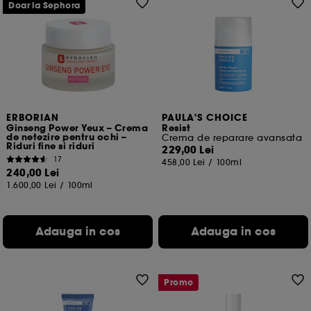
baza site-urilor pe care le-ai vizitat, istoricul tau de
Doar la Sephora
navigare si interactiunile tale online.
Cookie-uri de masurarea a audientei :
ne permite
sa obtinem date statistice privind numarul de
vizitatori de pe site-ul nostru si obiceiurile lor de
navigare pentru a imbunatati performanta site-
ului.
ERBORIAN
PAULA'S CHOICE
Cookie-uri pentru securizarea platilor online :
ne
Ginseng Power Yeux – Crema
Resist
permit sa evitam platile frauduloase si furtul de
de netezire pentru ochi –
Crema de reparare avansata
Riduri fine si riduri
identitate.
229,00 Lei
17
458,00 Lei
/
100ml
240,00 Lei
1.600,00 Lei
/
100ml
De asemenea, Google colecteaza si partajeaza cu
noi anumite informatii si toate functionalitatile si
serviciile Google disponible pe site-ul nostru sunt
Adauga in cos
Adauga in cos
reglementate de Politica de confidentialitate Google.
Pentru mai multe informatii despre drepturile
dummeavoastra so optiunile de configurare consultati
pagina
https://business.safety.google/privacy/
Promo