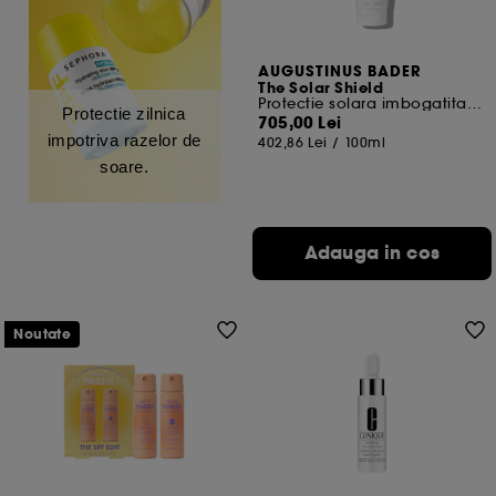
AUGUSTINUS BADER
The Solar Shield
Protectie solara imbogatita cu TFC8®
Protectie zilnica
705,00 Lei
impotriva razelor de
402,86 Lei
/
100ml
soare.
Adauga in cos
Noutate