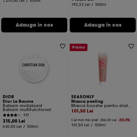
1.270,00 Lei
/
100ml
193,33 Lei
/
100ml
Adauga in cos
Adauga in cos
Promo
DIOR
SEASONLY
Dior Le Baume
Masca peeling
Balsam revitalizant
Masca booster pentru stralucire
Balsam multifunctional
101,50 Lei
957
315,00 Lei
Cel mai mic pret:
204,00 Lei
-50.3%
101,50 Lei
/
100ml
630,00 Lei
/
100ml