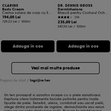
CLARINS
DR. DENNIS GROSS
Body Cream
DermInfusions
Crema solara de corp cu SPF30
Mască pentru Conturul Ochilor cu Efect de Ridicare + Regenerare
194,00 Lei
204
129,33 Lei
/
100ml
235,00 Lei
587,50 Lei
/
100ml
Adauga in cos
Adauga in cos
Vezi mai multe produse
Pagina de start
Ingrijire ten
Un ten proaspat si sanatos incepe cu o piele sanatoasa.
Sephora ofera tratamente faciale potrivite pentru toate
tipurile de piele. Sensibil, uleios, combinat sau uscat pielii,
alege dintre produsele de ingrijire, demachiante sau seruri
care va vor reda stralucirea pielii. Bucura-te intotdeauna