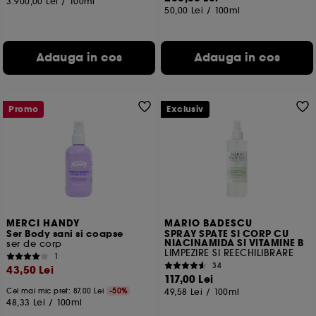
3.900,00 Lei
/
100ml
50,00 Lei
/
100ml
Adauga in cos
Adauga in cos
Promo
Exclusiv
MERCI HANDY
MARIO BADESCU
Ser Body sani si coapse
SPRAY SPATE SI CORP CU
NIACINAMIDA SI VITAMINE B
ser de corp
LIMPEZIRE SI REECHILIBRARE
1
34
43,50 Lei
117,00 Lei
Cel mai mic pret:
87,00 Lei
-50%
49,58 Lei
/
100ml
48,33 Lei
/
100ml