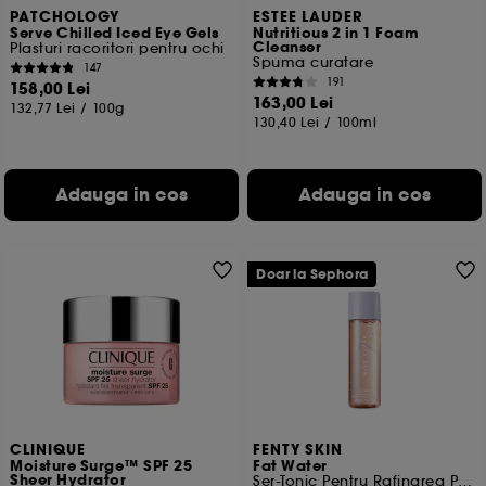
PATCHOLOGY
ESTEE LAUDER
Serve Chilled Iced Eye Gels
Nutritious 2 in 1 Foam
Cleanser
Plasturi racoritori pentru ochi
Spuma curatare
147
191
158,00 Lei
163,00 Lei
132,77 Lei
/
100g
130,40 Lei
/
100ml
Adauga in cos
Adauga in cos
Doar la Sephora
CLINIQUE
FENTY SKIN
Moisture Surge™ SPF 25
Fat Water
Sheer Hydrator
Ser-Tonic Pentru Rafinarea Porilor