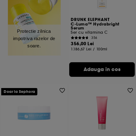
DRUNK ELEPHANT
C-Luma™ Hydrabright
Serum
Protectie zilnica
Ser cu vitamina C
356
impotriva razelor de
356,00 Lei
soare.
1.186,67 Lei
/
100ml
Adauga in cos
Doar la Sephora