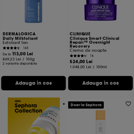
DERMALOGICA
CLINIQUE
Daily Milkfoliant
Clinique Smart Clinical
Repair™ Overnight
Exfoliant ten
Recovery
165
Crema de noapte
113,00 Lei
De la
16
869,23 Lei
/
100g
524,00 Lei
2 variante disponibile
1.048,00 Lei
/
100ml
Adauga in cos
Adauga in cos
Doar la Sephora