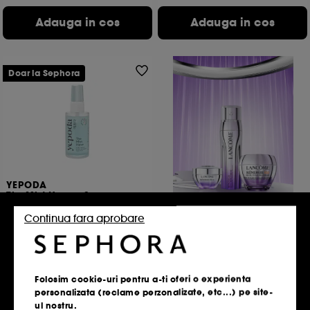
Adauga in cos
Adauga in cos
Doar la Sephora
YEPODA
The Mist Have – Spray
hidratant cu acid hialuronic
si lavanda
Continua fara aprobare
161
Descopera rutina
112,00 Lei
Rénergie
224,00 Lei
/
100ml
Folosim cookie-uri pentru a-ti oferi o experienta
personalizata (reclame perzonalizate, etc...) pe site-
Adauga in cos
ul nostru.