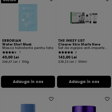
Noutate
ERBORIAN
THE INKEY LIST
Water Shot Mask
Clearer Skin Starts Here
Masca hidratanta pentru fata
Set de ingrijire anti-imperfectiuni
7
2
40,00 Lei
143,00 Lei
266,67 Lei
/
100g
238,33 Lei
/
100ml
Adauga in cos
Adauga in cos