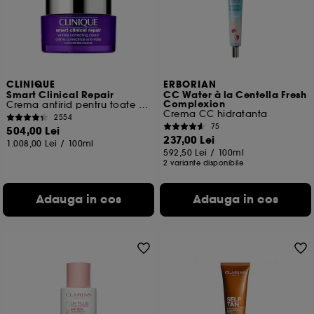
Cu exceptia cookie-urilor tehnice, plasarea si citirea
celorlalte necesita acordul tau. Poti sa iti personalizezi
alegerile privind plasarea acestor cookies folosind
optiunea "Schimba preferintele" de mai jos, sau poti
apasa butonul de "Accepta toate" sau "Respinge
toate". Poti alege sa iti modifici preferintele oricand.
CLINIQUE
ERBORIAN
Smart Clinical Repair
CC Water à la Centella Fresh
Daca doresti mai multe informatii despre cookie-urile
Complexion
Crema antirid pentru toate tipurile de piele
folosite, click
aici
.
Crema CC hidratanta
2554
75
504,00 Lei
237,00 Lei
1.008,00 Lei
/
100ml
592,50 Lei
/
100ml
2 variante disponibile
Adauga in cos
Adauga in cos