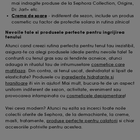
mai indragite produse de la Sephora Collection, Origins,
Dr. Jart+ etc.
Crema de soare
- indiferent de sezon, include un produs
cosmetic cu factor de protectie solara in rutina zilnica!
Nevoile tale si produsele perfecte pentru ingrijirea
tenului
Atunci cand creezi rutina perfecta pentru tenul tau irezistibil,
asigura-te ca alegi produsele ideale pentru nevoile tale! Te
confrunti cu tenul gras sau ai tendinte acneice, atunci
adauga in ritualul tau de infrumusetare
cosmetice care
matifiaza
. Din contra, ai tenul uscat, deshidratat si lipsit de
elasticitate? Produsele cu
ingrediente hidratante si
hranitoare
iti vin in ajutor! Mai mult, bucura-te de un aspect
uniform indiferent de sezon, activitate, eveniment sau
provocarea intampinata cu
cosmeticele depigmentare
!
Vrei ceva modern? Atunci nu ezita sa incerci toate noile
colectii oferite de Sephora, de la demachiante, la creme,
masti, tratamente,
produse perfecte pentru calatorii
si chiar
accesoriile potrivite pentru acestea.