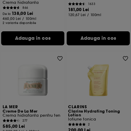
Crema hidratanta
1633
866
181,00 Lei
138,00 Lei
De la
120,67 Lei
/
100ml
460,00 Lei
/
100ml
2 variante disponibile
Adauga in cos
Adauga in cos
LA MER
CLARINS
Creme De La Mer
Clarins Hydrating Toning
Lotion
Crema hidratanta pentru ten
lotiune tonica
277
2
585,00 Lei
200,00 Lei