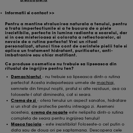
Informatii si contact >>
Pentru a mentine stralucirea naturala a tenului, pentru
a trata imperfectiunile si a te bucura de o piele
irezistibila, perfecta in lumina radianta a soarelui, dar
si in cea misterioasa si colorata a reflectoarelor, ai
nevoie de o rutina perfecta! Vrei un ritual
personalizat, atunci tine cont de cerintele pielii tale si
aplica un tratament hidratant, purificator, anti-
imbatranire sau chiar matifiant.
Ce produse cosmetice nu trebuie sa lipseasca din
ritualul de ingrijire pentru ten?
Demachiantul
- nu trebuie sa lipseasca dintr-o rutina
perfecta! Acesta indeparteaza urmele de
machiaj
,
semnele din timpul noptii, praful si alte reziduuri, asa ca
foloseste-l atat dimineata, cat si seara.
Crema de zi
- ofera tenului un aspect sanatos, hidratare
si un strat de protectie pentru intreaga zi. Asemeni
acesteia,
crema de noapte
este nelipsita dintr-o rutina
completa de seara pentru ingrijirea tenului!
Masca faciala
- este irezistibila! Foloseste-o cel putin o
data sau de doua ori pe saptamana. Descopera cele