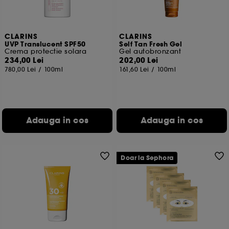
CLARINS
CLARINS
UVP Translucent SPF50
Self Tan Fresh Gel
Crema protectie solara
Gel autobronzant
234,00 Lei
202,00 Lei
780,00 Lei
/
100ml
161,60 Lei
/
100ml
Adauga in cos
Adauga in cos
Doar la Sephora