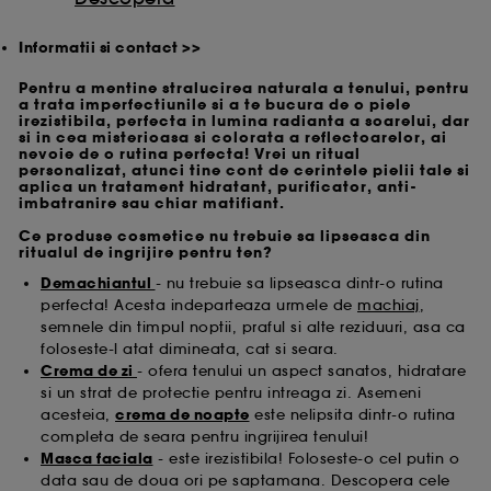
Informatii si contact >>
Pentru a mentine stralucirea naturala a tenului, pentru
a trata imperfectiunile si a te bucura de o piele
irezistibila, perfecta in lumina radianta a soarelui, dar
si in cea misterioasa si colorata a reflectoarelor, ai
nevoie de o rutina perfecta! Vrei un ritual
personalizat, atunci tine cont de cerintele pielii tale si
aplica un tratament hidratant, purificator, anti-
imbatranire sau chiar matifiant.
Ce produse cosmetice nu trebuie sa lipseasca din
ritualul de ingrijire pentru ten?
Demachiantul
- nu trebuie sa lipseasca dintr-o rutina
perfecta! Acesta indeparteaza urmele de
machiaj
,
semnele din timpul noptii, praful si alte reziduuri, asa ca
foloseste-l atat dimineata, cat si seara.
Crema de zi
- ofera tenului un aspect sanatos, hidratare
si un strat de protectie pentru intreaga zi. Asemeni
acesteia,
crema de noapte
este nelipsita dintr-o rutina
completa de seara pentru ingrijirea tenului!
Masca faciala
- este irezistibila! Foloseste-o cel putin o
data sau de doua ori pe saptamana. Descopera cele