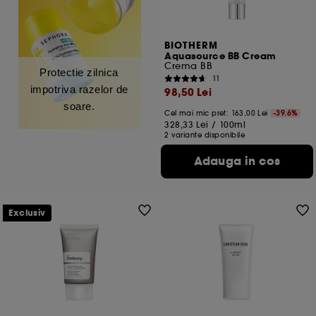
BIOTHERM
Aquasource BB Cream
Crema BB
Protectie zilnica
11
impotriva razelor de
98,50 Lei
soare.
Cel mai mic pret:
163,00 Lei
-39.6%
328,33 Lei
/
100ml
2 variante disponibile
Adauga in cos
Exclusiv