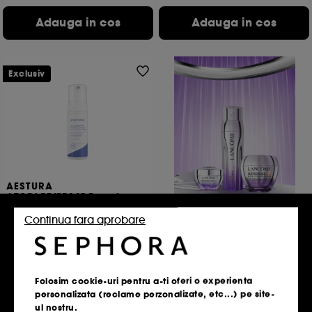
Adauga in cos
Adauga in cos
Exclusiv
AESTURA
ATOBARRIER365 Foaming
Cleanser
Spuma de curatare care echilibreaza pH-ul
Continua fara aprobare
455
Descopera rutina
95,00 Lei
Rénergie
63,33 Lei
/
100ml
Folosim cookie-uri pentru a-ti oferi o experienta
personalizata (reclame perzonalizate, etc...) pe site-
Adauga in cos
ul nostru.