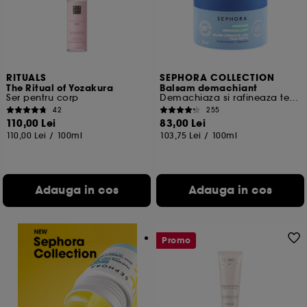
RITUALS
SEPHORA COLLECTION
The Ritual of Yozakura
Balsam demachiant
Ser pentru corp
Demachiaza si rafineaza textura pielii
42
255
110,00 Lei
83,00 Lei
110,00 Lei
/
100ml
103,75 Lei
/
100ml
Adauga in cos
Adauga in cos
Promo