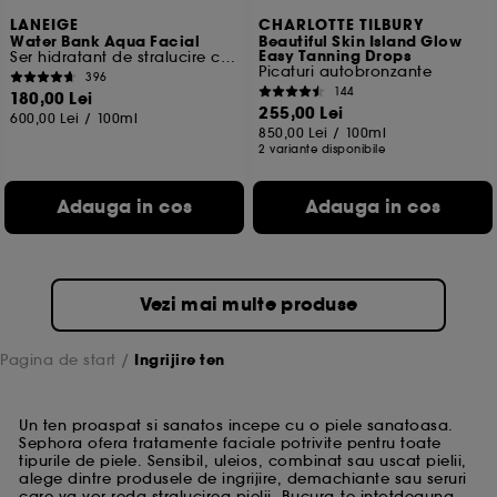
LANEIGE
CHARLOTTE TILBURY
Water Bank Aqua Facial
Beautiful Skin Island Glow
Easy Tanning Drops
Ser hidratant de stralucire cu AHA/BHA
Picaturi autobronzante
396
144
180,00 Lei
255,00 Lei
600,00 Lei
/
100ml
850,00 Lei
/
100ml
2 variante disponibile
Adauga in cos
Adauga in cos
Vezi mai multe produse
Pagina de start
Ingrijire ten
Un ten proaspat si sanatos incepe cu o piele sanatoasa.
Sephora ofera tratamente faciale potrivite pentru toate
tipurile de piele. Sensibil, uleios, combinat sau uscat pielii,
alege dintre produsele de ingrijire, demachiante sau seruri
care va vor reda stralucirea pielii. Bucura-te intotdeauna