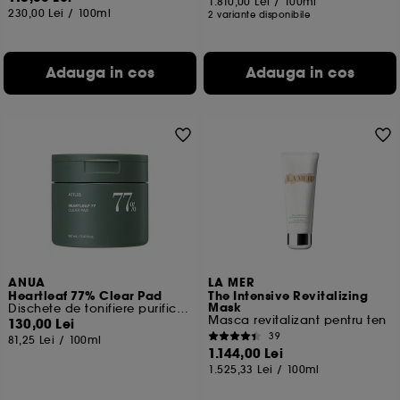
1.810,00 Lei
/
100ml
230,00 Lei
/
100ml
2 variante disponibile
Adauga in cos
Adauga in cos
ANUA
LA MER
Heartleaf 77% Clear Pad
The Intensive Revitalizing
Mask
Dischete de tonifiere purificatoare
Masca revitalizant pentru ten
130,00 Lei
39
81,25 Lei
/
100ml
1.144,00 Lei
1.525,33 Lei
/
100ml