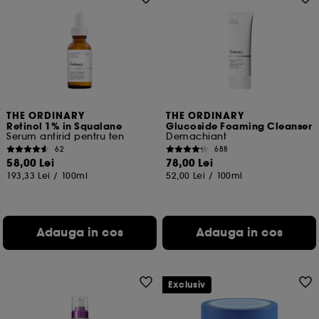
THE ORDINARY
THE ORDINARY
Retinol 1% in Squalane
Glucoside Foaming Cleanser
Serum antirid pentru ten
Demachiant
62
688
58,00 Lei
78,00 Lei
193,33 Lei
/
100ml
52,00 Lei
/
100ml
Adauga in cos
Adauga in cos
Exclusiv