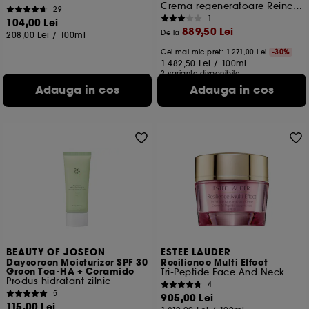
Crema regeneratoare Reincarcabila
29
1
104,00 Lei
889,50 Lei
De la
208,00 Lei
/
100ml
Cel mai mic pret:
1.271,00 Lei
-30%
1.482,50 Lei
/
100ml
2 variante disponibile
Adauga in cos
Adauga in cos
BEAUTY OF JOSEON
ESTEE LAUDER
Dayscreen Moisturizer SPF 30
Resilience Multi Effect
Green Tea-HA + Ceramide
Tri-Peptide Face And Neck Creme SPF 15
Produs hidratant zilnic
4
5
905,00 Lei
115,00 Lei