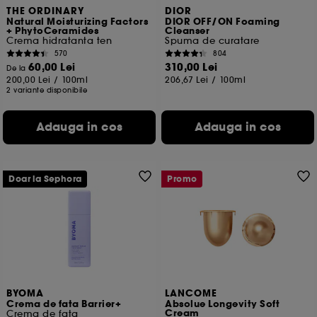
THE ORDINARY
DIOR
Natural Moisturizing Factors
DIOR OFF/ON Foaming
+ PhytoCeramides
Cleanser
Crema hidratanta ten
Spuma de curatare
570
804
60,00 Lei
310,00 Lei
De la
200,00 Lei
/
100ml
206,67 Lei
/
100ml
2 variante disponibile
Adauga in cos
Adauga in cos
Doar la Sephora
Promo
BYOMA
LANCOME
Crema de fata Barrier+
Absolue Longevity Soft
Cream
Crema de fata