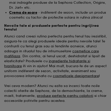
mai indragite produse de la Sephora Collection, Origins,
Dr. Jart+ etc.
Crema de soare
- indiferent de sezon, include un produs
cosmetic cu factor de protectie solara in rutina zilnica!
Nevoile tale si produsele perfecte pentru ingrijirea
tenului
Atunci cand creezi rutina perfecta pentru tenul tau irezistibil,
asigura-te ca alegi produsele ideale pentru nevoile tale! Te
confrunti cu tenul gras sau ai tendinte acneice, atunci
adauga in ritualul tau de infrumusetare
cosmetice care
matifiaza
. Din contra, ai tenul uscat, deshidratat si lipsit de
elasticitate? Produsele cu
ingrediente hidratante si
hranitoare
iti vin in ajutor! Mai mult, bucura-te de un aspect
uniform indiferent de sezon, activitate, eveniment sau
provocarea intampinata cu
cosmeticele depigmentare
!
Vrei ceva modern? Atunci nu ezita sa incerci toate noile
colectii oferite de Sephora, de la demachiante, la creme,
masti, tratamente,
produse perfecte pentru calatorii
si chiar
accesoriile potrivite pentru acestea.