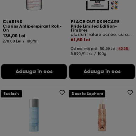
CLARINS
PEACE OUT SKINCARE
Clarins Antiperspirant Roll-
Pride Limited Edition-
On
Timbres
plasturi tratare acnee, cu acid salicilic
135,00 Lei
61,50 Lei
270,00 Lei
/
100ml
Cel mai mic pret:
103,00 Lei
-40.3%
5.590,91 Lei
/
100g
Adauga in cos
Adauga in cos
Exclusiv
Doar la Sephora