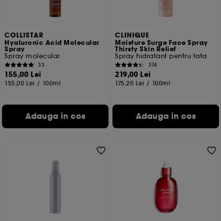
COLLISTAR
CLINIQUE
Hyaluronic Acid Molecular
Moisture Surge Face Spray
Spray
Thirsty Skin Relief
Spray molecular
Spray hidratant pentru fata
33
374
155,00 Lei
219,00 Lei
155,00 Lei
/
100ml
175,20 Lei
/
100ml
Adauga in cos
Adauga in cos