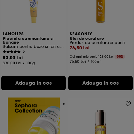
LANOLIPS
SEASONLY
Placinta cu smantana si
Ulei de curatare
banane
Produs de curatare si purificare
Balsam pentru buze si ten uscat
76,50 Lei
2
83,00 Lei
Cel mai mic pret:
153,00 Lei
-50%
76,50 Lei
/
100ml
830,00 Lei
/
100g
Adauga in cos
Adauga in cos