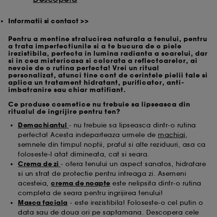
Informatii si contact >>
Pentru a mentine stralucirea naturala a tenului, pentru
a trata imperfectiunile si a te bucura de o piele
irezistibila, perfecta in lumina radianta a soarelui, dar
si in cea misterioasa si colorata a reflectoarelor, ai
nevoie de o rutina perfecta! Vrei un ritual
personalizat, atunci tine cont de cerintele pielii tale si
aplica un tratament hidratant, purificator, anti-
imbatranire sau chiar matifiant.
Ce produse cosmetice nu trebuie sa lipseasca din
ritualul de ingrijire pentru ten?
Demachiantul
- nu trebuie sa lipseasca dintr-o rutina
perfecta! Acesta indeparteaza urmele de
machiaj
,
semnele din timpul noptii, praful si alte reziduuri, asa ca
foloseste-l atat dimineata, cat si seara.
Crema de zi
- ofera tenului un aspect sanatos, hidratare
si un strat de protectie pentru intreaga zi. Asemeni
acesteia,
crema de noapte
este nelipsita dintr-o rutina
completa de seara pentru ingrijirea tenului!
Masca faciala
- este irezistibila! Foloseste-o cel putin o
data sau de doua ori pe saptamana. Descopera cele