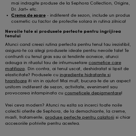
mai indragite produse de la Sephora Collection, Origins,
Dr. Jart+ etc.
Crema de soare
- indiferent de sezon, include un produs
cosmetic cu factor de protectie solara in rutina zilnica!
Nevoile tale si produsele perfecte pentru ingrijirea
tenului
Atunci cand creezi rutina perfecta pentru tenul tau irezistibil,
asigura-te ca alegi produsele ideale pentru nevoile tale! Te
confrunti cu tenul gras sau ai tendinte acneice, atunci
adauga in ritualul tau de infrumusetare
cosmetice care
matifiaza
. Din contra, ai tenul uscat, deshidratat si lipsit de
elasticitate? Produsele cu
ingrediente hidratante si
hranitoare
iti vin in ajutor! Mai mult, bucura-te de un aspect
uniform indiferent de sezon, activitate, eveniment sau
provocarea intampinata cu
cosmeticele depigmentare
!
Vrei ceva modern? Atunci nu ezita sa incerci toate noile
colectii oferite de Sephora, de la demachiante, la creme,
masti, tratamente,
produse perfecte pentru calatorii
si chiar
accesoriile potrivite pentru acestea.