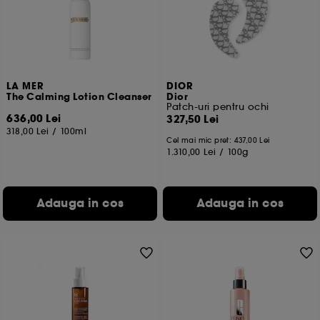
Cu exceptia cookie-urilor tehnice, plasarea si citirea
celorlalte necesita acordul tau. Poti sa iti personalizezi
alegerile privind plasarea acestor cookies folosind
optiunea "Schimba preferintele" de mai jos, sau poti
apasa butonul de "Accepta toate" sau "Respinge
toate". Poti alege sa iti modifici preferintele oricand.
LA MER
DIOR
The Calming Lotion Cleanser
Dior
Daca doresti mai multe informatii despre cookie-urile
Patch-uri pentru ochi
folosite, click
aici
.
636,00 Lei
327,50 Lei
318,00 Lei
/
100ml
Cel mai mic pret:
437,00 Lei
1.310,00 Lei
/
100g
Adauga in cos
Adauga in cos