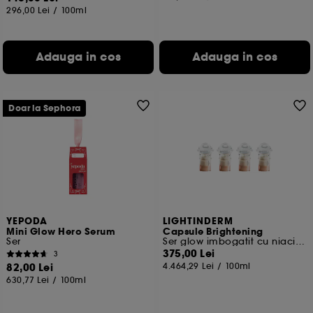
296,00 Lei
/
100ml
Adauga in cos
Adauga in cos
Doar la Sephora
YEPODA
LIGHTINDERM
Mini Glow Hero Serum
Capsule Brightening
Ser
Ser glow imbogatit cu niacinamide si Andrographis, vit. C.
375,00 Lei
3
82,00 Lei
4.464,29 Lei
/
100ml
630,77 Lei
/
100ml