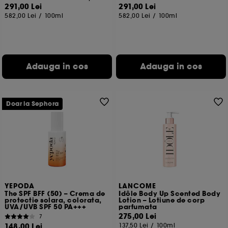
291,00 Lei
291,00 Lei
582,00 Lei
/
100ml
582,00 Lei
/
100ml
Adauga in cos
Adauga in cos
Doar la Sephora
YEPODA
LANCOME
The SPF BFF (50) – Crema de
Idôle Body Up Scented Body
protectie solara, colorata,
Lotion – Lotiune de corp
UVA/UVB SPF 50 PA+++
parfumata
275,00 Lei
7
148,00 Lei
137,50 Lei
/
100ml