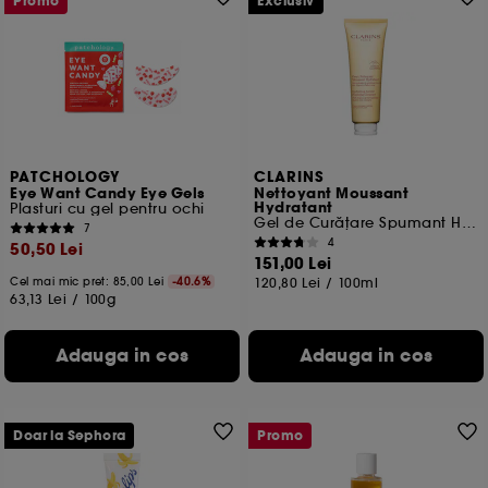
Promo
Exclusiv
PATCHOLOGY
CLARINS
Eye Want Candy Eye Gels
Nettoyant Moussant
Hydratant
Plasturi cu gel pentru ochi
Gel de Curățare Spumant Hidratant
7
4
50,50 Lei
151,00 Lei
Cel mai mic pret:
85,00 Lei
-40.6%
120,80 Lei
/
100ml
63,13 Lei
/
100g
Adauga in cos
Adauga in cos
Doar la Sephora
Promo