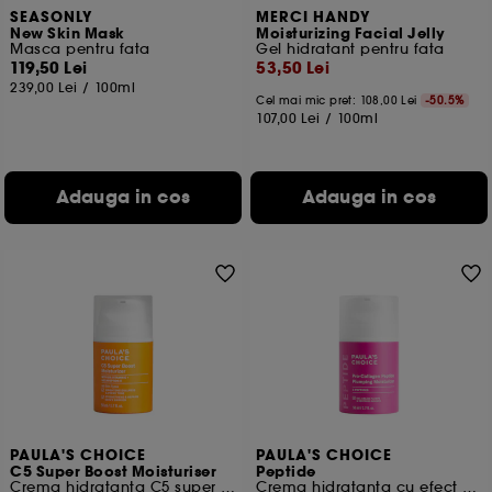
SEASONLY
MERCI HANDY
New Skin Mask
Moisturizing Facial Jelly
Masca pentru fata
Gel hidratant pentru fata
119,50 Lei
53,50 Lei
239,00 Lei
/
100ml
Cel mai mic pret:
108,00 Lei
-50.5%
107,00 Lei
/
100ml
Adauga in cos
Adauga in cos
PAULA'S CHOICE
PAULA'S CHOICE
C5 Super Boost Moisturiser
Peptide
Crema hidratanta C5 super amplificatoare
Crema hidratanta cu efect de volum cu peptide si pro-colagen