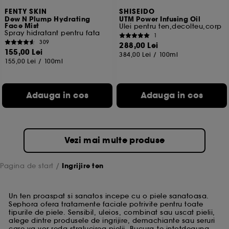
FENTY SKIN
SHISEIDO
Dew N Plump Hydrating
UTM Power Infusing Oil
Face Mist
Ulei pentru ten,decolteu,corp
Spray hidratant pentru fata
1
309
288,00 Lei
155,00 Lei
384,00 Lei
/
100ml
155,00 Lei
/
100ml
Adauga in cos
Adauga in cos
Vezi mai multe produse
Pagina de start
Ingrijire ten
Un ten proaspat si sanatos incepe cu o piele sanatoasa.
Sephora ofera tratamente faciale potrivite pentru toate
tipurile de piele. Sensibil, uleios, combinat sau uscat pielii,
alege dintre produsele de ingrijire, demachiante sau seruri
care va vor reda stralucirea pielii. Bucura-te intotdeauna