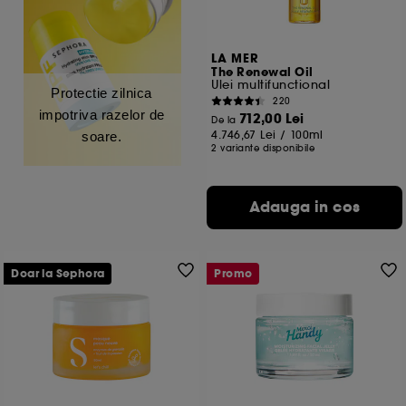
LA MER
The Renewal Oil
Ulei multifunctional
Protectie zilnica
220
impotriva razelor de
712,00 Lei
De la
4.746,67 Lei
/
100ml
soare.
2 variante disponibile
Adauga in cos
Doar la Sephora
Promo